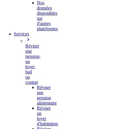
Nos
données
disponibles
sur
d'autres
plateformes
Services
Réviser
une
pension,
un
loyer,
bail
ou
contrat
Réviser
une
pension
alimentaire
Réviser
un
loyer
d'habitation
Réviser