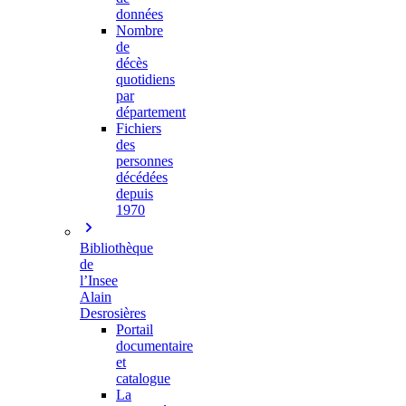
données
Nombre
de
décès
quotidiens
par
département
Fichiers
des
personnes
décédées
depuis
1970
Bibliothèque
de
l’Insee
Alain
Desrosières
Portail
documentaire
et
catalogue
La