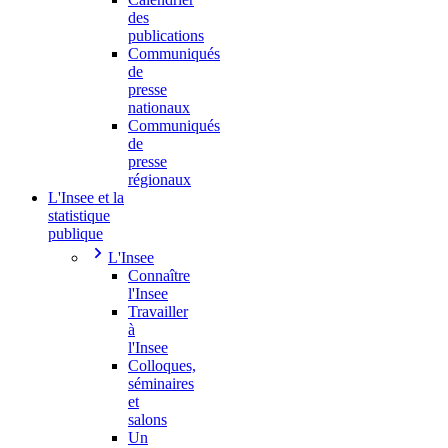
des
publications
Communiqués
de
presse
nationaux
Communiqués
de
presse
régionaux
L'Insee et la
statistique
publique
L'Insee
Connaître
l'Insee
Travailler
à
l'Insee
Colloques,
séminaires
et
salons
Un