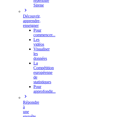
répertoire
Sirene
Découvrir,
apprendre,
enseigner
Pour
commencer...
Les
vidéos
Visualiser
les
données
La
Compétition
européenne
de
statistiques
Pour
approfondir...
Répondre
à
une
enquête