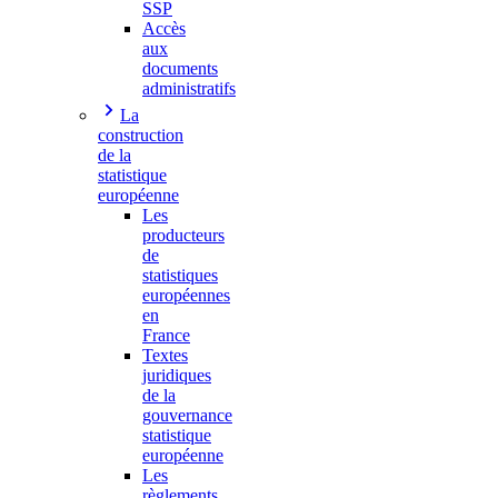
SSP
Accès
aux
documents
administratifs
La
construction
de la
statistique
européenne
Les
producteurs
de
statistiques
européennes
en
France
Textes
juridiques
de la
gouvernance
statistique
européenne
Les
règlements