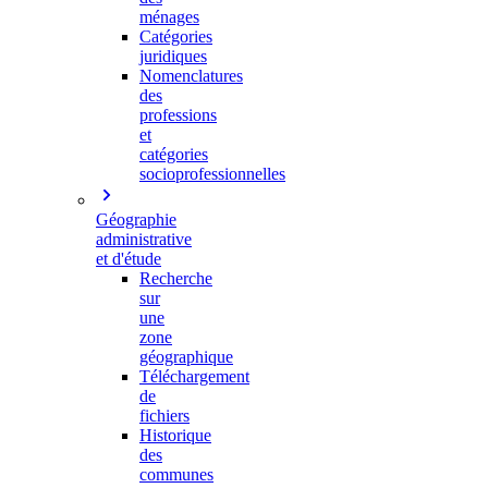
ménages
Catégories
juridiques
Nomenclatures
des
professions
et
catégories
socioprofessionnelles
Géographie
administrative
et d'étude
Recherche
sur
une
zone
géographique
Téléchargement
de
fichiers
Historique
des
communes