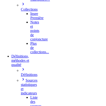
Collections
Insee
Première
Notes
et
points
de
conjoncture
Plus
de
collections...
Définitions,
méthodes et
qualité
Définitions
Sources
statistiques
et
indicateurs
Liste
des
sources