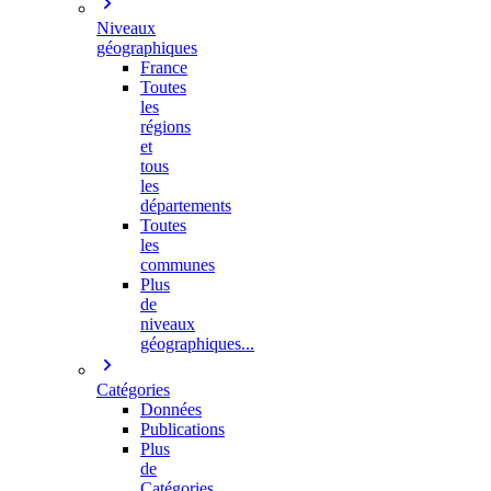
Niveaux
géographiques
France
Toutes
les
régions
et
tous
les
départements
Toutes
les
communes
Plus
de
niveaux
géographiques...
Catégories
Données
Publications
Plus
de
Catégories…