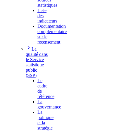
statistiques
Liste
des
indicateurs
Documentation
complémentaire
sur le
recensement
La
qualité dans
le Service
statistique
public
(SSP)
Le
cadre
de
référence
La
gouvernance
La
politique
et la
stratégie