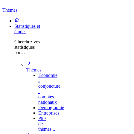
Thèmes
Statistiques et
études
Cherchez vos
statistiques
par…
Thèmes
Économie
-
conjoncture
-
comptes
nationaux
Démographie
Entreprises
Plus
de
thèmes...