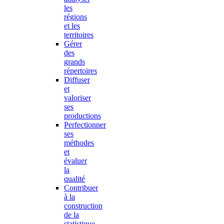
les
régions
et les
territoires
Gérer
des
grands
répertoires
Diffuser
et
valoriser
ses
productions
Perfectionner
ses
méthodes
et
évaluer
la
qualité
Contribuer
à la
construction
de la
statistique