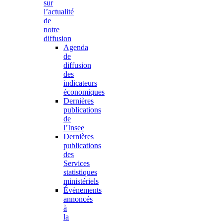
sur
l’actualité
de
notre
diffusion
Agenda
de
diffusion
des
indicateurs
économiques
Dernières
publications
de
l’Insee
Dernières
publications
des
Services
statistiques
ministériels
Évènements
annoncés
à
la