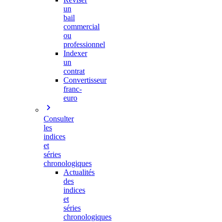
un
bail
commercial
ou
professionnel
Indexer
un
contrat
Convertisseur
franc-
euro
Consulter
les
indices
et
séries
chronologiques
Actualités
des
indices
et
séries
chronologiques