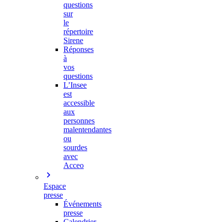
questions
sur
le
répertoire
Sirene
Réponses
à
vos
questions
L’Insee
est
accessible
aux
personnes
malentendantes
ou
sourdes
avec
Acceo
Espace
presse
Événements
presse
Calendrier