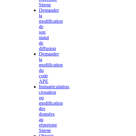
Sirene
Demander
la
modification
de
son
statut
de
diffusion
Demander
la
modification
du
code
APE
Immatriculation,
cessation
ou
modification
des
données
au
répertoire
Sirene
Obtenir