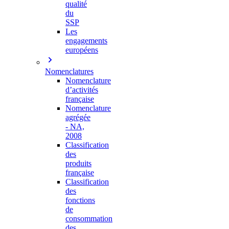
qualité
du
SSP
Les
engagements
européens
Nomenclatures
Nomenclature
d’activités
française
Nomenclature
agrégée
- NA,
2008
Classification
des
produits
française
Classification
des
fonctions
de
consommation
des