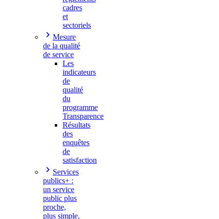
cadres
et
sectoriels
Mesure
de la qualité
de service
Les
indicateurs
de
qualité
du
programme
Transparence
Résultats
des
enquêtes
de
satisfaction
Services
publics+ :
un service
public plus
proche,
plus simple,