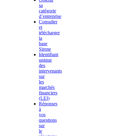
sa
catégorie
d’entreprise
Consulter
et
télécharger
la
base
Sirene
Identifiant
unique
des
intervenants
sur
les
marchés
financiers
(LEI)
Réponses
à
vos
questions
sur
le