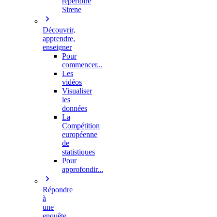
répertoire
Sirene
Découvrir,
apprendre,
enseigner
Pour
commencer...
Les
vidéos
Visualiser
les
données
La
Compétition
européenne
de
statistiques
Pour
approfondir...
Répondre
à
une
enquête