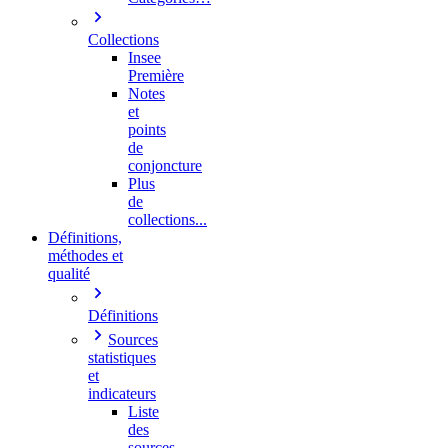
Collections
Insee
Première
Notes
et
points
de
conjoncture
Plus
de
collections...
Définitions,
méthodes et
qualité
Définitions
Sources
statistiques
et
indicateurs
Liste
des
sources