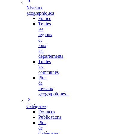
Niveaux
géographiques
France
Toutes
les
régions
et
tous
les
départements
Toutes
les
communes
Plus
de
niveaux
géographiques...
Catégories
Données
Publications
Plus
de
Catégories…