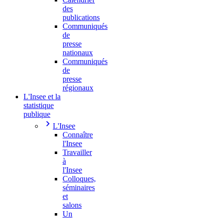
des
publications
Communiqués
de
presse
nationaux
Communiqués
de
presse
régionaux
L'Insee et la
statistique
publique
L'Insee
Connaître
l'Insee
Travailler
à
l'Insee
Colloques,
séminaires
et
salons
Un