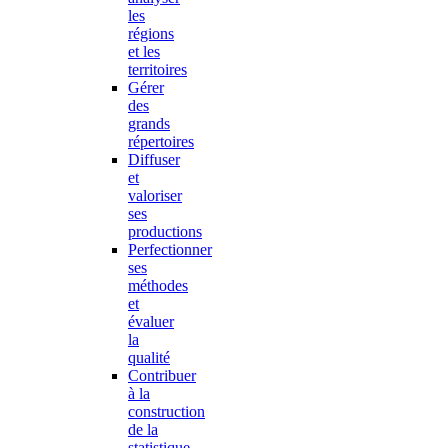
les
régions
et les
territoires
Gérer
des
grands
répertoires
Diffuser
et
valoriser
ses
productions
Perfectionner
ses
méthodes
et
évaluer
la
qualité
Contribuer
à la
construction
de la
statistique