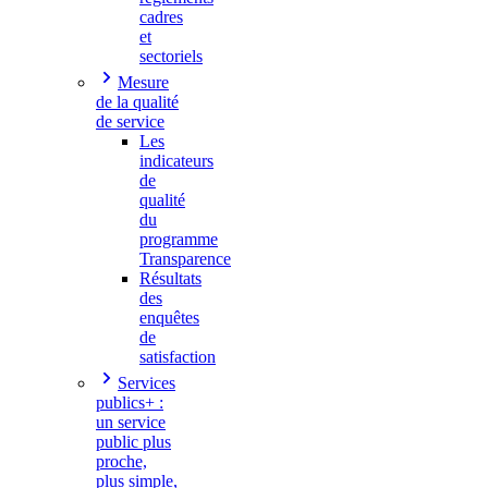
cadres
et
sectoriels
Mesure
de la qualité
de service
Les
indicateurs
de
qualité
du
programme
Transparence
Résultats
des
enquêtes
de
satisfaction
Services
publics+ :
un service
public plus
proche,
plus simple,