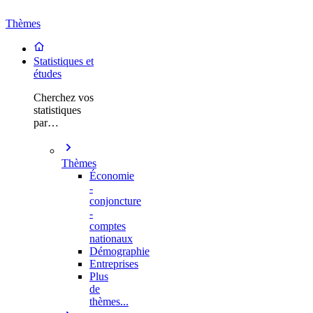
Thèmes
Statistiques et
études
Cherchez vos
statistiques
par…
Thèmes
Économie
-
conjoncture
-
comptes
nationaux
Démographie
Entreprises
Plus
de
thèmes...