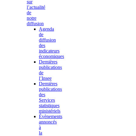
sur
l’actualité
de
notre
diffusion
Agenda
de
diffusion
des
indicateurs
économiques
Dernières
publications
de
l’Insee
Dernières
publications
des
Services
statistiques
ministériels
Évènements
annoncés
à
la