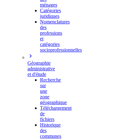
ménages
Catégories
juridiques
Nomenclatures
des
professions
et
catégories
socioprofessionnelles
Géographie
administrative
et d'étude
Recherche
sur
une
zone
géographique
Téléchargement
de
fichiers
Historique
des
communes