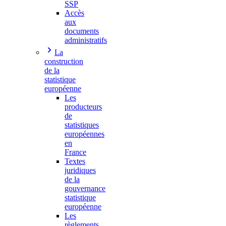
SSP
Accès
aux
documents
administratifs
La
construction
de la
statistique
européenne
Les
producteurs
de
statistiques
européennes
en
France
Textes
juridiques
de la
gouvernance
statistique
européenne
Les
règlements