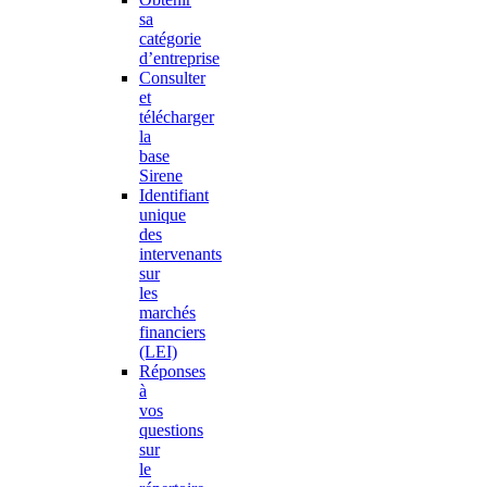
sa
catégorie
d’entreprise
Consulter
et
télécharger
la
base
Sirene
Identifiant
unique
des
intervenants
sur
les
marchés
financiers
(LEI)
Réponses
à
vos
questions
sur
le