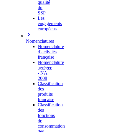
qualité
du
SSP
Les
engagements
européens
Nomenclatures
Nomenclature
d’activités
française
Nomenclature
agrégée
- NA,
2008
Classification
des
produits
française
Classification
des
fonctions
de
consommation
des