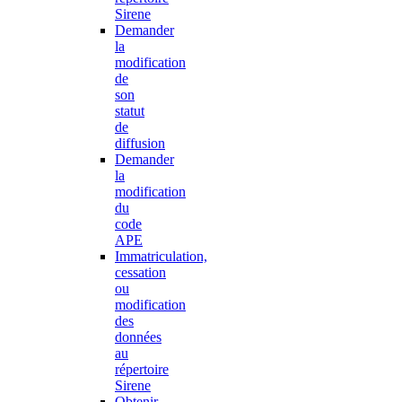
Sirene
Demander
la
modification
de
son
statut
de
diffusion
Demander
la
modification
du
code
APE
Immatriculation,
cessation
ou
modification
des
données
au
répertoire
Sirene
Obtenir