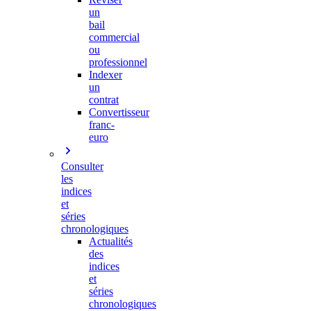
un
bail
commercial
ou
professionnel
Indexer
un
contrat
Convertisseur
franc-
euro
Consulter
les
indices
et
séries
chronologiques
Actualités
des
indices
et
séries
chronologiques