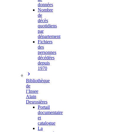
données
Nombre
de
décès
quotidiens
par
département
Fichiers
des
personnes
décédées
depuis
1970
Bibliothèque
de
l’Insee
Alain
Desrosières
Portail
documentaire
et
catalogue
La