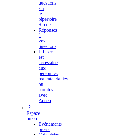
questions
sur
le
répertoire
Sirene
Réponses
à
vos
questions
L’Insee
est
accessible
aux
personnes
malentendantes
ou
sourdes
avec
Acceo
Espace
presse
Événements
presse
Calendrier