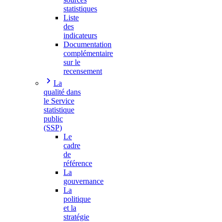
statistiques
Liste
des
indicateurs
Documentation
complémentaire
sur le
recensement
La
qualité dans
le Service
statistique
public
(SSP)
Le
cadre
de
référence
La
gouvernance
La
politique
et la
stratégie