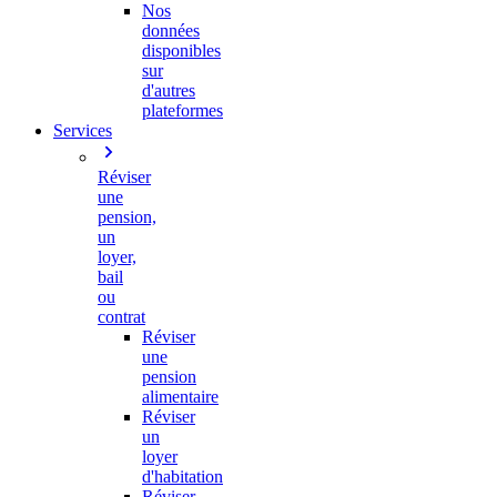
Nos
données
disponibles
sur
d'autres
plateformes
Services
Réviser
une
pension,
un
loyer,
bail
ou
contrat
Réviser
une
pension
alimentaire
Réviser
un
loyer
d'habitation
Réviser