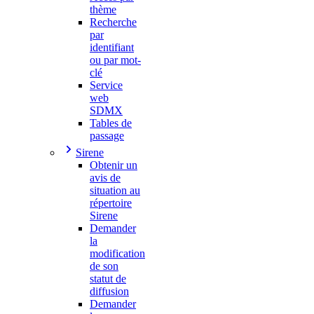
thème
Recherche
par
identifiant
ou par mot-
clé
Service
web
SDMX
Tables de
passage
Sirene
Obtenir un
avis de
situation au
répertoire
Sirene
Demander
la
modification
de son
statut de
diffusion
Demander