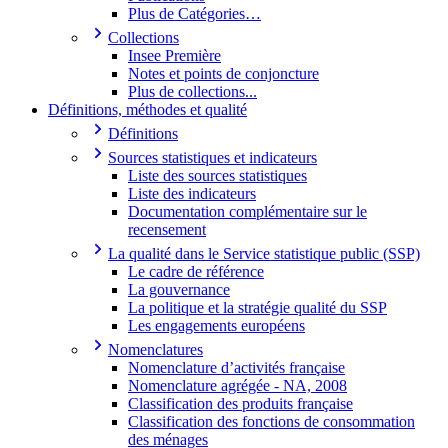
Plus de Catégories…
Collections
Insee Première
Notes et points de conjoncture
Plus de collections...
Définitions, méthodes et qualité
Définitions
Sources statistiques et indicateurs
Liste des sources statistiques
Liste des indicateurs
Documentation complémentaire sur le
recensement
La qualité dans le Service statistique public (SSP)
Le cadre de référence
La gouvernance
La politique et la stratégie qualité du SSP
Les engagements européens
Nomenclatures
Nomenclature d’activités française
Nomenclature agrégée - NA, 2008
Classification des produits française
Classification des fonctions de consommation
des ménages