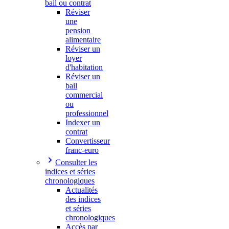
bail ou contrat
Réviser
une
pension
alimentaire
Réviser un
loyer
d'habitation
Réviser un
bail
commercial
ou
professionnel
Indexer un
contrat
Convertisseur
franc-euro
Consulter les
indices et séries
chronologiques
Actualités
des indices
et séries
chronologiques
Accès par