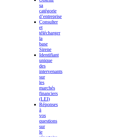
sa
catégorie
d’entreprise
Consulter
et
télécharger
la
base
Sirene
Identifiant
unique
des
intervenants
sur
les
marchés
financiers
(LEI)
Réponses
à
vos
questions
sur
le