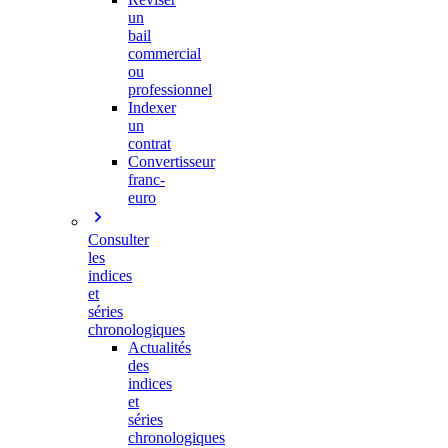
un
bail
commercial
ou
professionnel
Indexer
un
contrat
Convertisseur
franc-
euro
Consulter
les
indices
et
séries
chronologiques
Actualités
des
indices
et
séries
chronologiques