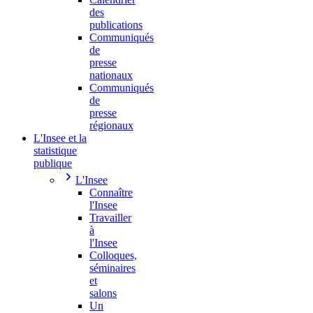
des
publications
Communiqués
de
presse
nationaux
Communiqués
de
presse
régionaux
L'Insee et la
statistique
publique
L'Insee
Connaître
l'Insee
Travailler
à
l'Insee
Colloques,
séminaires
et
salons
Un