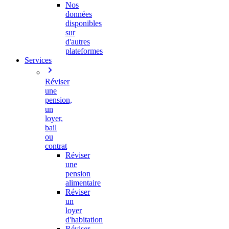
Nos
données
disponibles
sur
d'autres
plateformes
Services
Réviser
une
pension,
un
loyer,
bail
ou
contrat
Réviser
une
pension
alimentaire
Réviser
un
loyer
d'habitation
Réviser