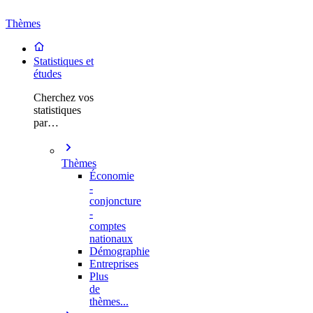
Thèmes
Statistiques et
études
Cherchez vos
statistiques
par…
Thèmes
Économie
-
conjoncture
-
comptes
nationaux
Démographie
Entreprises
Plus
de
thèmes...