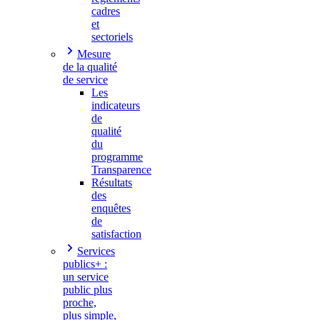
cadres
et
sectoriels
Mesure
de la qualité
de service
Les
indicateurs
de
qualité
du
programme
Transparence
Résultats
des
enquêtes
de
satisfaction
Services
publics+ :
un service
public plus
proche,
plus simple,