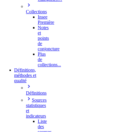
Collections
Insee
Première
Notes
et
points
de
conjoncture
Plus
de
collections...
Définitions,
méthodes et
qualité
Définitions
Sources
statistiques
et
indicateurs
Liste
des
sources