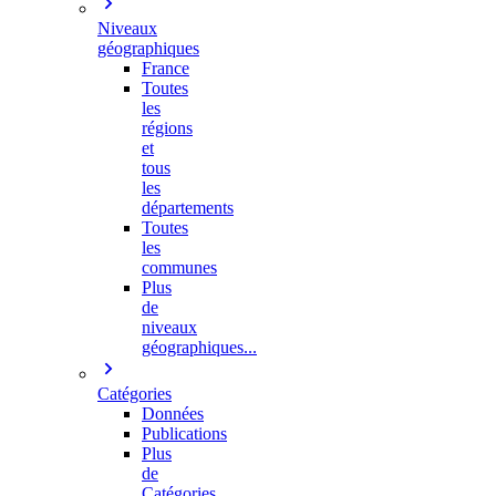
Niveaux
géographiques
France
Toutes
les
régions
et
tous
les
départements
Toutes
les
communes
Plus
de
niveaux
géographiques...
Catégories
Données
Publications
Plus
de
Catégories…