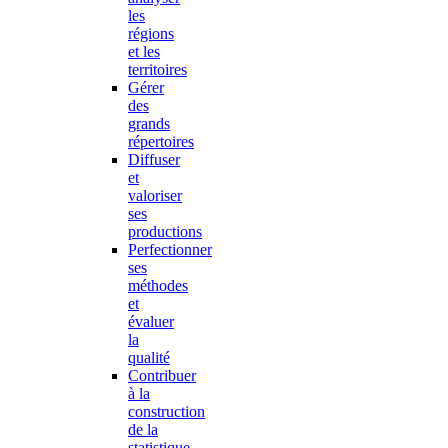
les
régions
et les
territoires
Gérer
des
grands
répertoires
Diffuser
et
valoriser
ses
productions
Perfectionner
ses
méthodes
et
évaluer
la
qualité
Contribuer
à la
construction
de la
statistique