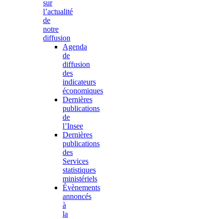
sur
l’actualité
de
notre
diffusion
Agenda
de
diffusion
des
indicateurs
économiques
Dernières
publications
de
l’Insee
Dernières
publications
des
Services
statistiques
ministériels
Évènements
annoncés
à
la