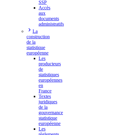
SSP
Accès
aux
documents
administratifs
La
construction
de la
statistique
européenne
Les
producteurs
de
statistiques
européennes
en
France
Textes
juridiques
de la
gouvernance
statistique
européenne
Les
règlements