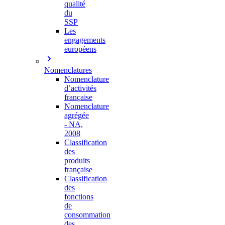
qualité
du
SSP
Les
engagements
européens
Nomenclatures
Nomenclature
d’activités
française
Nomenclature
agrégée
- NA,
2008
Classification
des
produits
française
Classification
des
fonctions
de
consommation
des