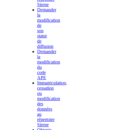
Sirene
Demander
la
modification
de
son
statut
de
diffusion
Demander
la
modification
du
code
APE
Immatriculation,
cessation
ou
modification
des
données
au
répertoire
Sirene
Obtenir