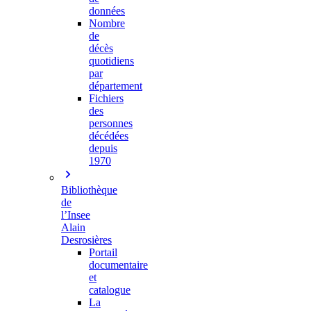
données
Nombre
de
décès
quotidiens
par
département
Fichiers
des
personnes
décédées
depuis
1970
Bibliothèque
de
l’Insee
Alain
Desrosières
Portail
documentaire
et
catalogue
La