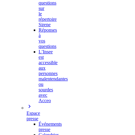
questions
sur
le
répertoire
Sirene
Réponses
à
vos
questions
L’Insee
est
accessible
aux
personnes
malentendantes
ou
sourdes
avec
Acceo
Espace
presse
Événements
presse
Calendrier