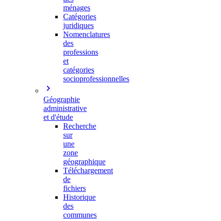
ménages
Catégories
juridiques
Nomenclatures
des
professions
et
catégories
socioprofessionnelles
Géographie
administrative
et d'étude
Recherche
sur
une
zone
géographique
Téléchargement
de
fichiers
Historique
des
communes