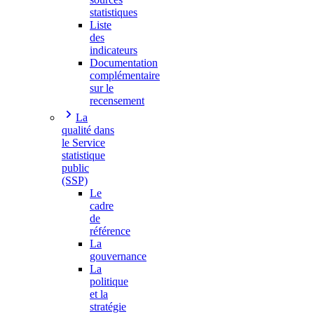
statistiques
Liste
des
indicateurs
Documentation
complémentaire
sur le
recensement
La
qualité dans
le Service
statistique
public
(SSP)
Le
cadre
de
référence
La
gouvernance
La
politique
et la
stratégie