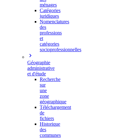
ménages
Catégories
juridiques
Nomenclatures
des
professions
et
catégories
socioprofessionnelles
Géographie
administrative
et d'étude
Recherche
sur
une
zone
géographique
Téléchargement
de
fichiers
Historique
des
communes