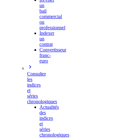
un
bail
commercial
ou
professionnel
Indexer
un
contrat
Convertisseur
franc-
euro
Consulter
les
indices
et
séries
chronologiques
Actualités
des
indices
et
séries
chronologiques