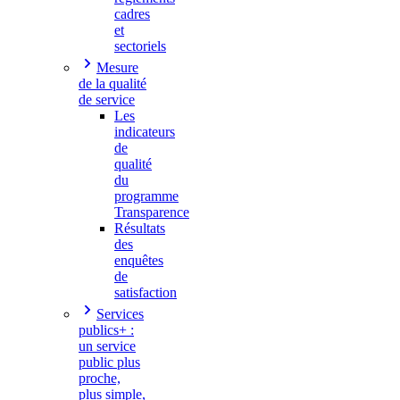
cadres
et
sectoriels
Mesure
de la qualité
de service
Les
indicateurs
de
qualité
du
programme
Transparence
Résultats
des
enquêtes
de
satisfaction
Services
publics+ :
un service
public plus
proche,
plus simple,