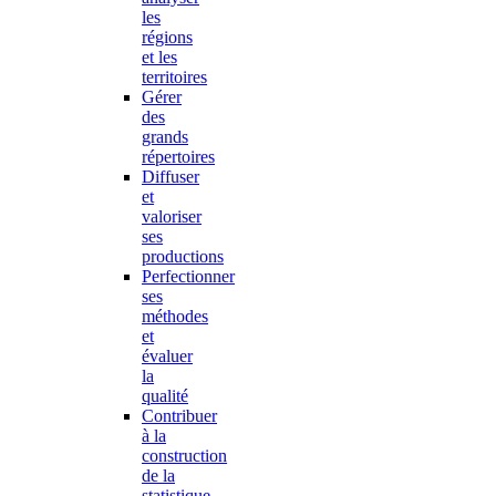
les
régions
et les
territoires
Gérer
des
grands
répertoires
Diffuser
et
valoriser
ses
productions
Perfectionner
ses
méthodes
et
évaluer
la
qualité
Contribuer
à la
construction
de la
statistique