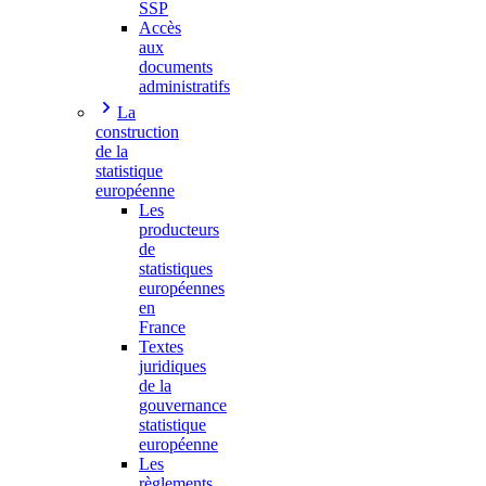
SSP
Accès
aux
documents
administratifs
La
construction
de la
statistique
européenne
Les
producteurs
de
statistiques
européennes
en
France
Textes
juridiques
de la
gouvernance
statistique
européenne
Les
règlements