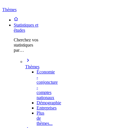
Thèmes
Statistiques et
études
Cherchez vos
statistiques
par…
Thèmes
Économie
-
conjoncture
-
comptes
nationaux
Démographie
Entreprises
Plus
de
thèmes...