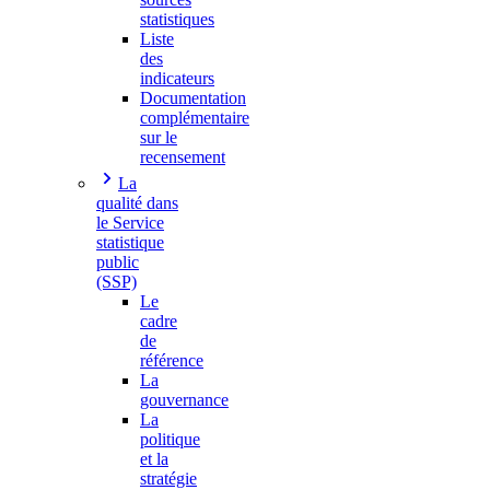
statistiques
Liste
des
indicateurs
Documentation
complémentaire
sur le
recensement
La
qualité dans
le Service
statistique
public
(SSP)
Le
cadre
de
référence
La
gouvernance
La
politique
et la
stratégie