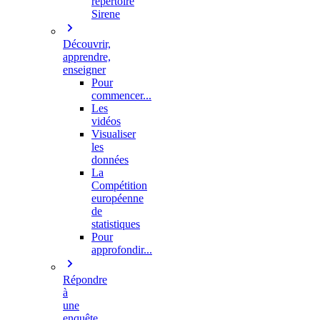
répertoire
Sirene
Découvrir,
apprendre,
enseigner
Pour
commencer...
Les
vidéos
Visualiser
les
données
La
Compétition
européenne
de
statistiques
Pour
approfondir...
Répondre
à
une
enquête