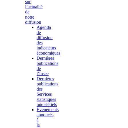
sur
l’actualité
de
notre
diffusion
Agenda
de
diffusion
des
indicateurs
économiques
Dernières
publications
de
l’Insee
Dernières
publications
des
Services
statistiques
ministériels
Évènements
annoncés
à
la