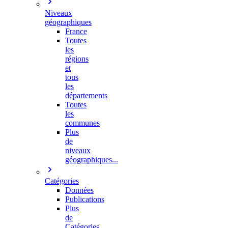
Niveaux
géographiques
France
Toutes
les
régions
et
tous
les
départements
Toutes
les
communes
Plus
de
niveaux
géographiques...
Catégories
Données
Publications
Plus
de
Catégories…