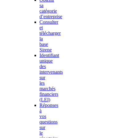
sa
catégorie
d’entreprise
Consulter
et
télécharger
la
base
Sirene
Identifiant
unique
des
intervenants
sur
les
marchés
financiers
(LEI)
Réponses
à
vos
questions
sur
le