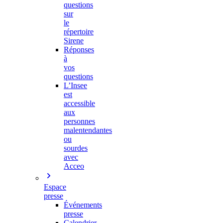
questions
sur
le
répertoire
Sirene
Réponses
à
vos
questions
L’Insee
est
accessible
aux
personnes
malentendantes
ou
sourdes
avec
Acceo
Espace
presse
Événements
presse
Calendrier