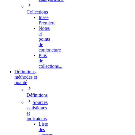
Collections
Insee
Première
Notes
et
points
de
conjoncture
Plus
de
collections...
Définitions,
méthodes et
qualité
Définitions
Sources
statistiques
et
indicateurs
Liste
des
sources