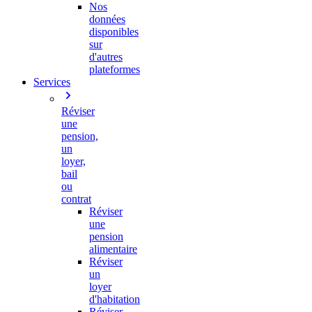
Nos
données
disponibles
sur
d'autres
plateformes
Services
Réviser
une
pension,
un
loyer,
bail
ou
contrat
Réviser
une
pension
alimentaire
Réviser
un
loyer
d'habitation
Réviser