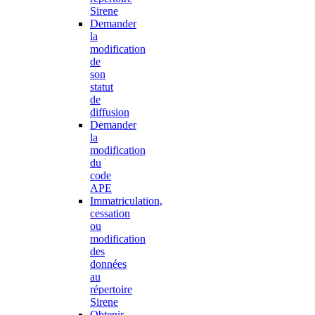
Sirene
Demander
la
modification
de
son
statut
de
diffusion
Demander
la
modification
du
code
APE
Immatriculation,
cessation
ou
modification
des
données
au
répertoire
Sirene
Obtenir