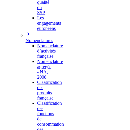
qualité
du
SSP
Les
engagements
européens
Nomenclatures
Nomenclature
d’activités
française
Nomenclature
agrégée
- NA,
2008
Classification
des
produits
française
Classification
des
fonctions
de
consommation
des