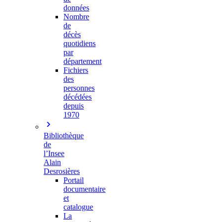
données
Nombre
de
décès
quotidiens
par
département
Fichiers
des
personnes
décédées
depuis
1970
Bibliothèque
de
l’Insee
Alain
Desrosières
Portail
documentaire
et
catalogue
La