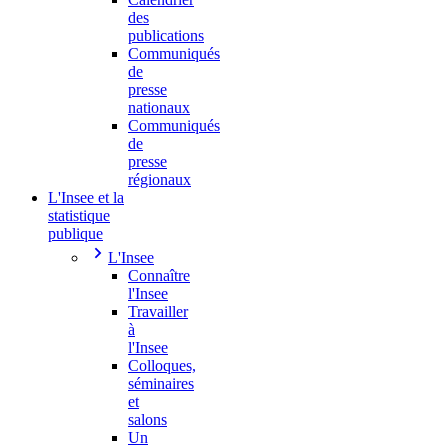
des
publications
Communiqués
de
presse
nationaux
Communiqués
de
presse
régionaux
L'Insee et la
statistique
publique
L'Insee
Connaître
l'Insee
Travailler
à
l'Insee
Colloques,
séminaires
et
salons
Un