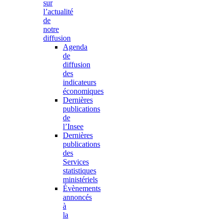
sur
l’actualité
de
notre
diffusion
Agenda
de
diffusion
des
indicateurs
économiques
Dernières
publications
de
l’Insee
Dernières
publications
des
Services
statistiques
ministériels
Évènements
annoncés
à
la