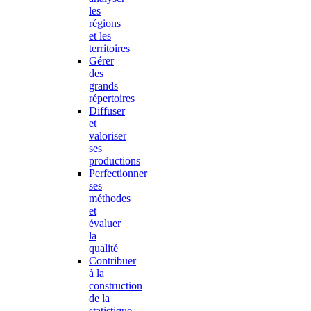
les
régions
et les
territoires
Gérer
des
grands
répertoires
Diffuser
et
valoriser
ses
productions
Perfectionner
ses
méthodes
et
évaluer
la
qualité
Contribuer
à la
construction
de la
statistique