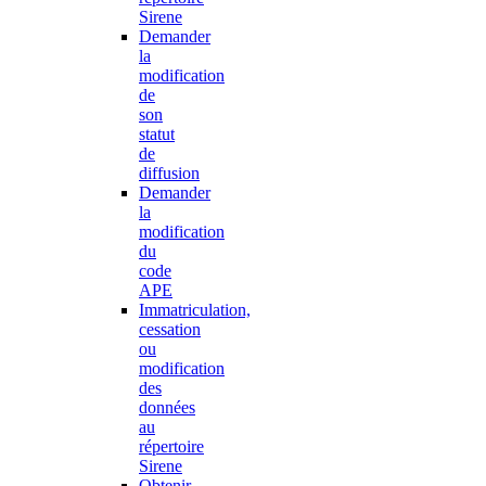
Sirene
Demander
la
modification
de
son
statut
de
diffusion
Demander
la
modification
du
code
APE
Immatriculation,
cessation
ou
modification
des
données
au
répertoire
Sirene
Obtenir