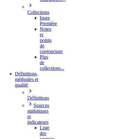
Collections
Insee
Première
Notes
et
points
de
conjoncture
Plus
de
collections...
Définitions,
méthodes et
qualité
Définitions
Sources
statistiques
et
indicateurs
Liste
des
sources