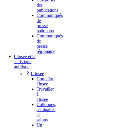
des
publications
Communiqués
de
presse
nationaux
Communiqués
de
presse
régionaux
L'Insee et la
statistique
publique
L'Insee
Connaître
l'Insee
Travailler
à
l'Insee
Colloques,
séminaires
et
salons
Un