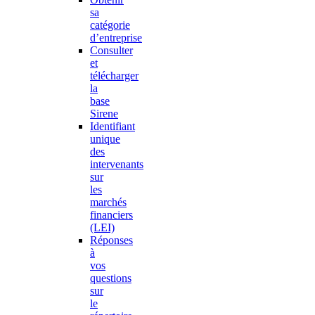
sa
catégorie
d’entreprise
Consulter
et
télécharger
la
base
Sirene
Identifiant
unique
des
intervenants
sur
les
marchés
financiers
(LEI)
Réponses
à
vos
questions
sur
le