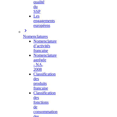
qualité
du
SSP
Les
engagements
européens
Nomenclatures
Nomenclature
d’activités
française
Nomenclature
agrégée
- NA,
2008
Classification
des
produits
française
Classification
des
fonctions
de
consommation
des