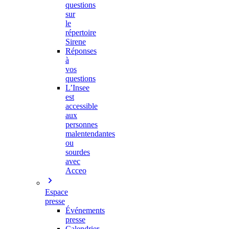
questions
sur
le
répertoire
Sirene
Réponses
à
vos
questions
L’Insee
est
accessible
aux
personnes
malentendantes
ou
sourdes
avec
Acceo
Espace
presse
Événements
presse
Calendrier