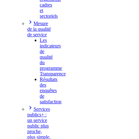
cadres
et
sectoriels
Mesure
de la qualité
de service
Les
indicateurs
de
qualité
du
programme
Transparence
Résultats
des
enquêtes
de
satisfaction
Services
publics+ :
un service
public plus
proche,
plus simple,