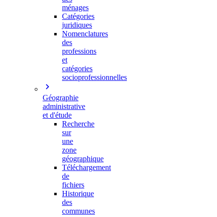
ménages
Catégories
juridiques
Nomenclatures
des
professions
et
catégories
socioprofessionnelles
Géographie
administrative
et d'étude
Recherche
sur
une
zone
géographique
Téléchargement
de
fichiers
Historique
des
communes