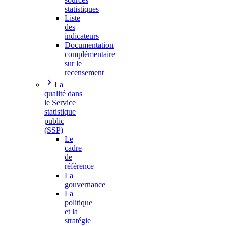
statistiques
Liste
des
indicateurs
Documentation
complémentaire
sur le
recensement
La
qualité dans
le Service
statistique
public
(SSP)
Le
cadre
de
référence
La
gouvernance
La
politique
et la
stratégie