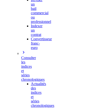
un
bail
commercial
ou
professionnel
Indexer
un
contrat
Convertisseur
franc-
euro
Consulter
les
indices
et
séries
chronologiques
Actualités
des
indices
et
séries
chronologiques