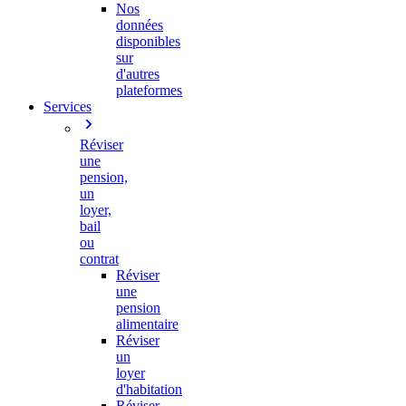
Nos
données
disponibles
sur
d'autres
plateformes
Services
Réviser
une
pension,
un
loyer,
bail
ou
contrat
Réviser
une
pension
alimentaire
Réviser
un
loyer
d'habitation
Réviser