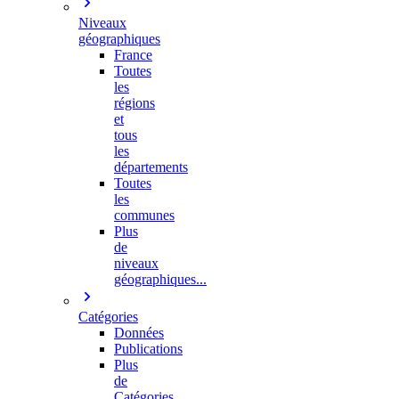
Niveaux
géographiques
France
Toutes
les
régions
et
tous
les
départements
Toutes
les
communes
Plus
de
niveaux
géographiques...
Catégories
Données
Publications
Plus
de
Catégories…