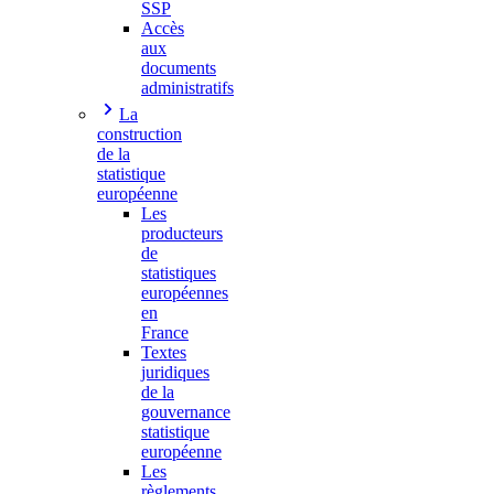
SSP
Accès
aux
documents
administratifs
La
construction
de la
statistique
européenne
Les
producteurs
de
statistiques
européennes
en
France
Textes
juridiques
de la
gouvernance
statistique
européenne
Les
règlements