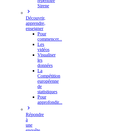
répertoire
Sirene
Découvrir,
apprendre,
enseigner
Pour
commencer...
Les
vidéos
Visualiser
les
données
La
Compétition
européenne
de
statistiques
Pour
approfondir...
Répondre
à
une
enquête