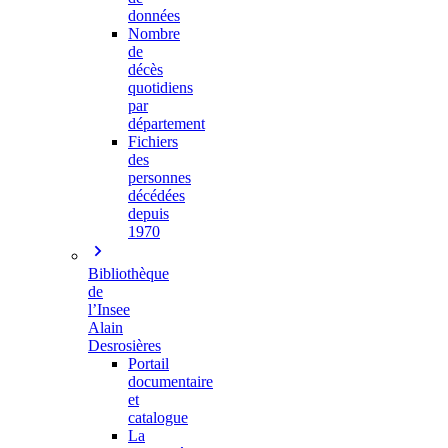
données
Nombre
de
décès
quotidiens
par
département
Fichiers
des
personnes
décédées
depuis
1970
Bibliothèque
de
l’Insee
Alain
Desrosières
Portail
documentaire
et
catalogue
La