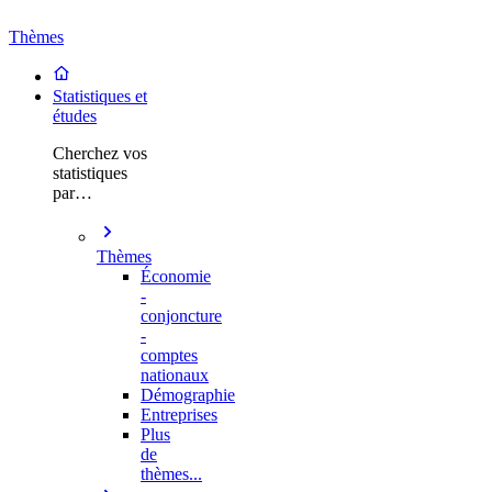
Thèmes
Statistiques et
études
Cherchez vos
statistiques
par…
Thèmes
Économie
-
conjoncture
-
comptes
nationaux
Démographie
Entreprises
Plus
de
thèmes...