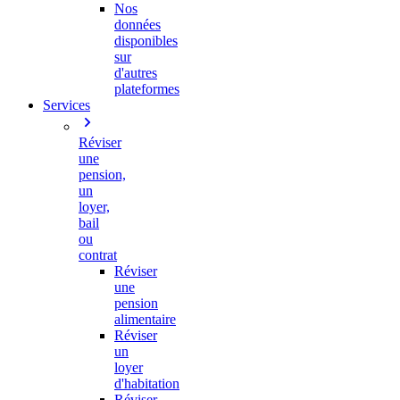
Nos
données
disponibles
sur
d'autres
plateformes
Services
Réviser
une
pension,
un
loyer,
bail
ou
contrat
Réviser
une
pension
alimentaire
Réviser
un
loyer
d'habitation
Réviser