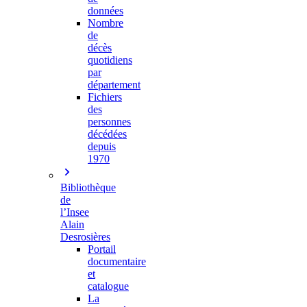
données
Nombre
de
décès
quotidiens
par
département
Fichiers
des
personnes
décédées
depuis
1970
Bibliothèque
de
l’Insee
Alain
Desrosières
Portail
documentaire
et
catalogue
La