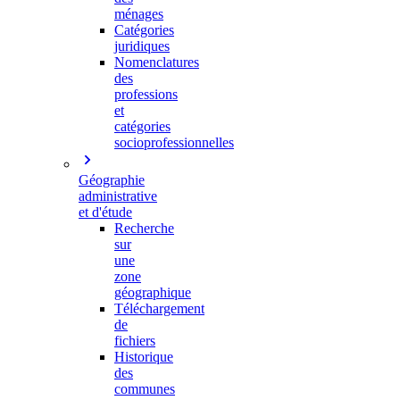
ménages
Catégories
juridiques
Nomenclatures
des
professions
et
catégories
socioprofessionnelles
Géographie
administrative
et d'étude
Recherche
sur
une
zone
géographique
Téléchargement
de
fichiers
Historique
des
communes