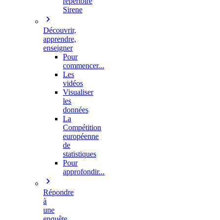
répertoire
Sirene
Découvrir,
apprendre,
enseigner
Pour
commencer...
Les
vidéos
Visualiser
les
données
La
Compétition
européenne
de
statistiques
Pour
approfondir...
Répondre
à
une
enquête