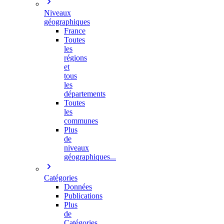
Niveaux
géographiques
France
Toutes
les
régions
et
tous
les
départements
Toutes
les
communes
Plus
de
niveaux
géographiques...
Catégories
Données
Publications
Plus
de
Catégories…