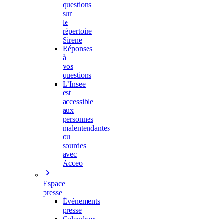
questions
sur
le
répertoire
Sirene
Réponses
à
vos
questions
L’Insee
est
accessible
aux
personnes
malentendantes
ou
sourdes
avec
Acceo
Espace
presse
Événements
presse
Calendrier