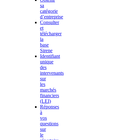
sa
catégorie
d’entreprise
Consulter
et
télécharger
la
base
Sirene
Identifiant
unique
des
intervenants
sur
les
marchés
financiers
(LEI)
Réponses
à
vos
questions
sur
le