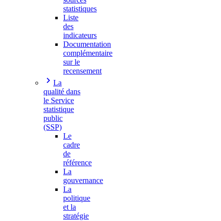
statistiques
Liste
des
indicateurs
Documentation
complémentaire
sur le
recensement
La
qualité dans
le Service
statistique
public
(SSP)
Le
cadre
de
référence
La
gouvernance
La
politique
et la
stratégie