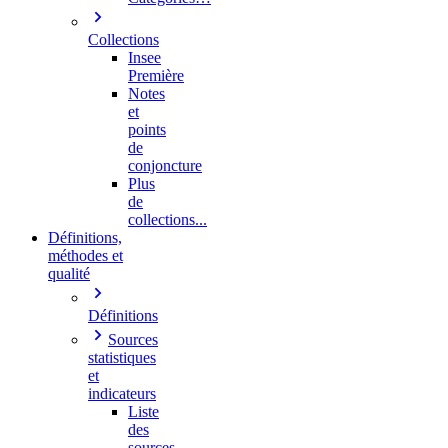
Collections
Insee
Première
Notes
et
points
de
conjoncture
Plus
de
collections...
Définitions,
méthodes et
qualité
Définitions
Sources
statistiques
et
indicateurs
Liste
des
sources