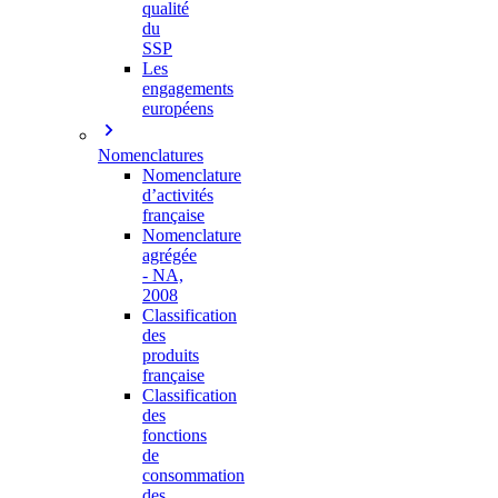
qualité
du
SSP
Les
engagements
européens
Nomenclatures
Nomenclature
d’activités
française
Nomenclature
agrégée
- NA,
2008
Classification
des
produits
française
Classification
des
fonctions
de
consommation
des