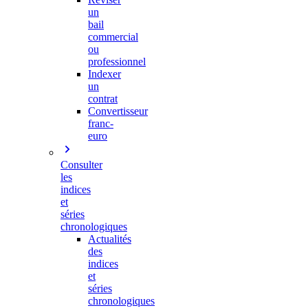
un
bail
commercial
ou
professionnel
Indexer
un
contrat
Convertisseur
franc-
euro
Consulter
les
indices
et
séries
chronologiques
Actualités
des
indices
et
séries
chronologiques