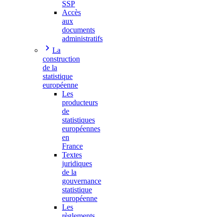
SSP
Accès
aux
documents
administratifs
La
construction
de la
statistique
européenne
Les
producteurs
de
statistiques
européennes
en
France
Textes
juridiques
de la
gouvernance
statistique
européenne
Les
règlements