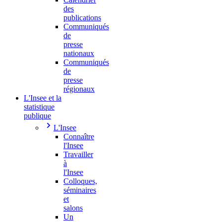
des
publications
Communiqués
de
presse
nationaux
Communiqués
de
presse
régionaux
L'Insee et la
statistique
publique
L'Insee
Connaître
l'Insee
Travailler
à
l'Insee
Colloques,
séminaires
et
salons
Un