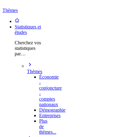
Thèmes
Statistiques et
études
Cherchez vos
statistiques
par…
Thèmes
Économie
-
conjoncture
-
comptes
nationaux
Démographie
Entreprises
Plus
de
thèmes...