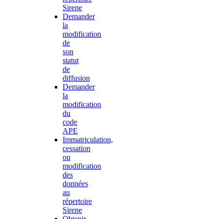
Sirene
Demander
la
modification
de
son
statut
de
diffusion
Demander
la
modification
du
code
APE
Immatriculation,
cessation
ou
modification
des
données
au
répertoire
Sirene
Obtenir