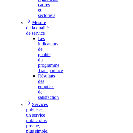
cadres
et
sectoriels
Mesure
de la qualité
de service
Les
indicateurs
de
qualité
du
programme
Transparence
Résultats
des
enquêtes
de
satisfaction
Services
publics+ :
un service
public plus
proche,
plus simple,