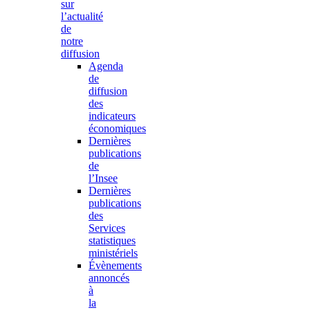
sur
l’actualité
de
notre
diffusion
Agenda
de
diffusion
des
indicateurs
économiques
Dernières
publications
de
l’Insee
Dernières
publications
des
Services
statistiques
ministériels
Évènements
annoncés
à
la