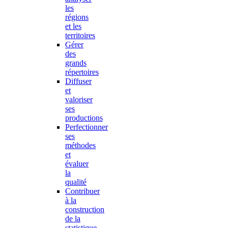
les
régions
et les
territoires
Gérer
des
grands
répertoires
Diffuser
et
valoriser
ses
productions
Perfectionner
ses
méthodes
et
évaluer
la
qualité
Contribuer
à la
construction
de la
statistique