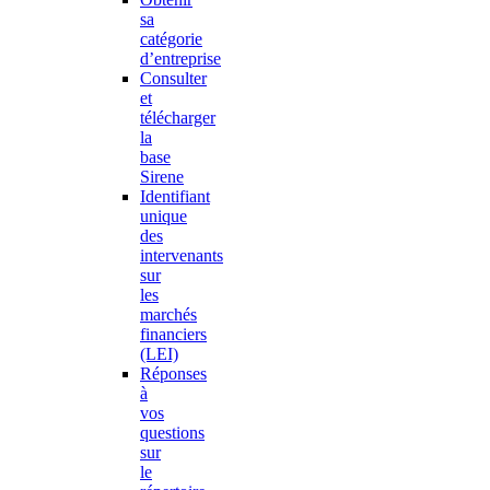
sa
catégorie
d’entreprise
Consulter
et
télécharger
la
base
Sirene
Identifiant
unique
des
intervenants
sur
les
marchés
financiers
(LEI)
Réponses
à
vos
questions
sur
le