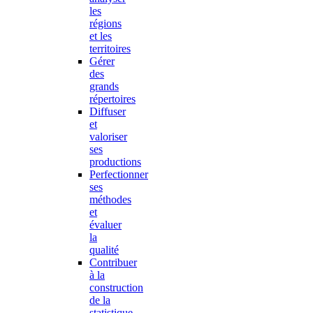
les
régions
et les
territoires
Gérer
des
grands
répertoires
Diffuser
et
valoriser
ses
productions
Perfectionner
ses
méthodes
et
évaluer
la
qualité
Contribuer
à la
construction
de la
statistique