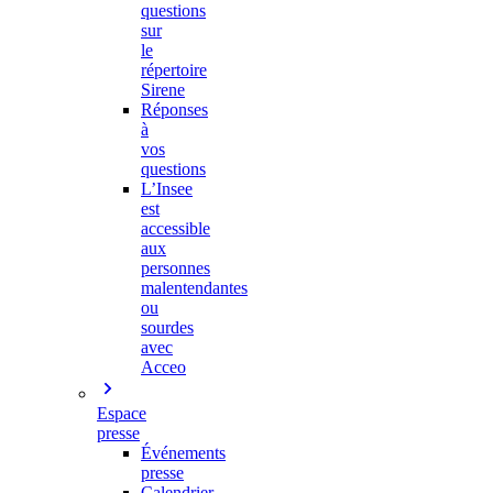
questions
sur
le
répertoire
Sirene
Réponses
à
vos
questions
L’Insee
est
accessible
aux
personnes
malentendantes
ou
sourdes
avec
Acceo
Espace
presse
Événements
presse
Calendrier