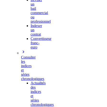
un
bail
commercial
ou
professionnel
Indexer
un
contrat
Convertisseur
franc-
euro
Consulter
les
indices
et
séries
chronologiques
Actualités
des
indices
et
séries
chronologiques