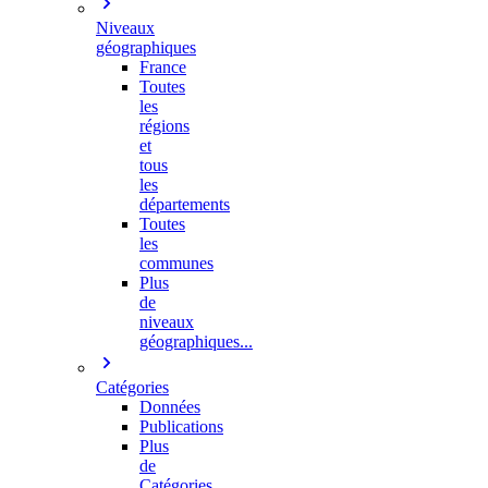
Niveaux
géographiques
France
Toutes
les
régions
et
tous
les
départements
Toutes
les
communes
Plus
de
niveaux
géographiques...
Catégories
Données
Publications
Plus
de
Catégories…