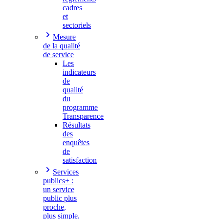
cadres
et
sectoriels
Mesure
de la qualité
de service
Les
indicateurs
de
qualité
du
programme
Transparence
Résultats
des
enquêtes
de
satisfaction
Services
publics+ :
un service
public plus
proche,
plus simple,