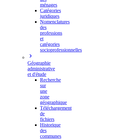
ménages
Catégories
juridiques
Nomenclatures
des
professions
et
catégories
socioprofessionnelles
Géographie
administrative
et d'étude
Recherche
sur
une
zone
géographique
Téléchargement
de
fichiers
Historique
des
communes