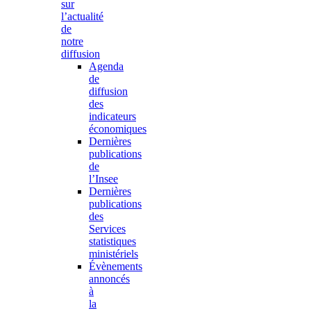
sur
l’actualité
de
notre
diffusion
Agenda
de
diffusion
des
indicateurs
économiques
Dernières
publications
de
l’Insee
Dernières
publications
des
Services
statistiques
ministériels
Évènements
annoncés
à
la