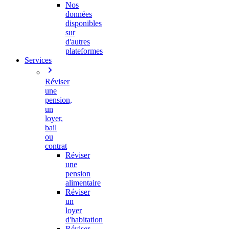
Nos
données
disponibles
sur
d'autres
plateformes
Services
Réviser
une
pension,
un
loyer,
bail
ou
contrat
Réviser
une
pension
alimentaire
Réviser
un
loyer
d'habitation
Réviser