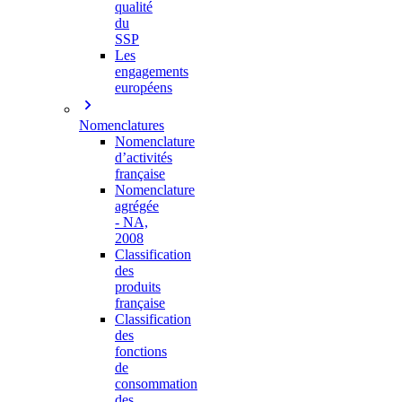
qualité
du
SSP
Les
engagements
européens
Nomenclatures
Nomenclature
d’activités
française
Nomenclature
agrégée
- NA,
2008
Classification
des
produits
française
Classification
des
fonctions
de
consommation
des