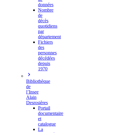
données
Nombre
de
décès
quotidiens
par
département
Fichiers
des
personnes
décédées
depuis
1970
Bibliothèque
de
l’Insee
Alain
Desrosières
Portail
documentaire
et
catalogue
La