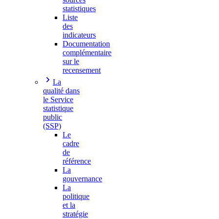
statistiques
Liste
des
indicateurs
Documentation
complémentaire
sur le
recensement
La
qualité dans
le Service
statistique
public
(SSP)
Le
cadre
de
référence
La
gouvernance
La
politique
et la
stratégie