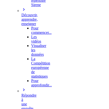
répertoire
Sirene
Découvrir,
apprendre,
enseigner
Pour
commencer...
Les
vidéos
Visualiser
les
données
La
Compétition
européenne
de
statistiques
Pour
approfondir...
Répondre
à
une
enquête