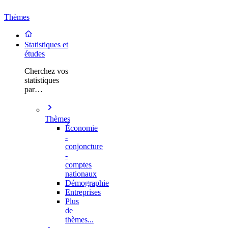
Thèmes
Statistiques et
études
Cherchez vos
statistiques
par…
Thèmes
Économie
-
conjoncture
-
comptes
nationaux
Démographie
Entreprises
Plus
de
thèmes...