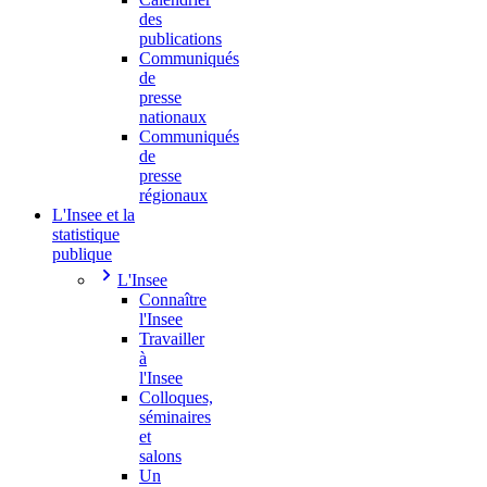
des
publications
Communiqués
de
presse
nationaux
Communiqués
de
presse
régionaux
L'Insee et la
statistique
publique
L'Insee
Connaître
l'Insee
Travailler
à
l'Insee
Colloques,
séminaires
et
salons
Un