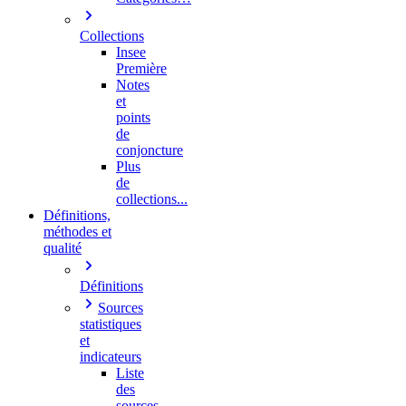
Collections
Insee
Première
Notes
et
points
de
conjoncture
Plus
de
collections...
Définitions,
méthodes et
qualité
Définitions
Sources
statistiques
et
indicateurs
Liste
des
sources