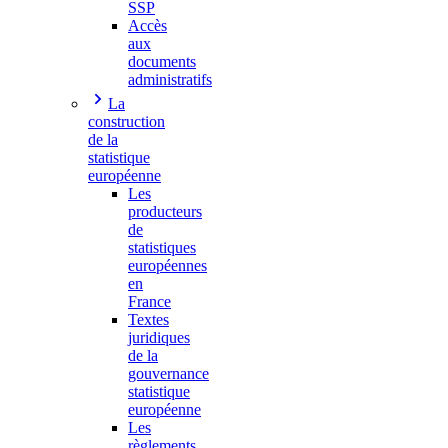
SSP
Accès
aux
documents
administratifs
La
construction
de la
statistique
européenne
Les
producteurs
de
statistiques
européennes
en
France
Textes
juridiques
de la
gouvernance
statistique
européenne
Les
règlements