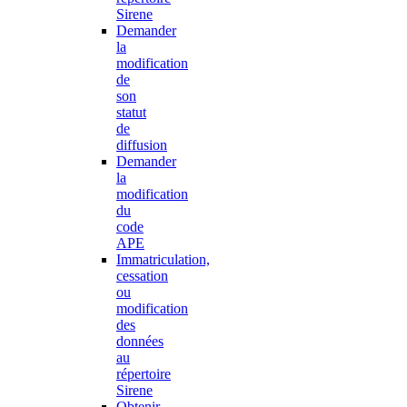
Sirene
Demander
la
modification
de
son
statut
de
diffusion
Demander
la
modification
du
code
APE
Immatriculation,
cessation
ou
modification
des
données
au
répertoire
Sirene
Obtenir