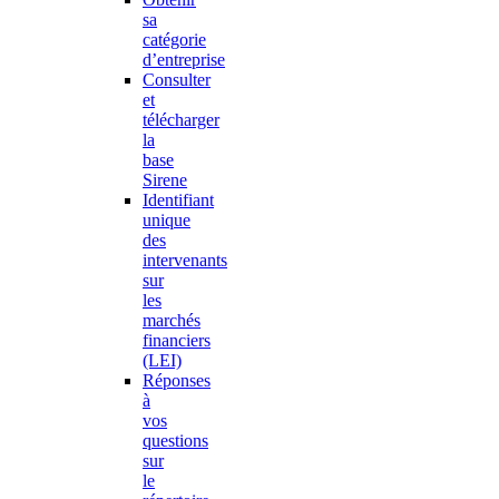
sa
catégorie
d’entreprise
Consulter
et
télécharger
la
base
Sirene
Identifiant
unique
des
intervenants
sur
les
marchés
financiers
(LEI)
Réponses
à
vos
questions
sur
le