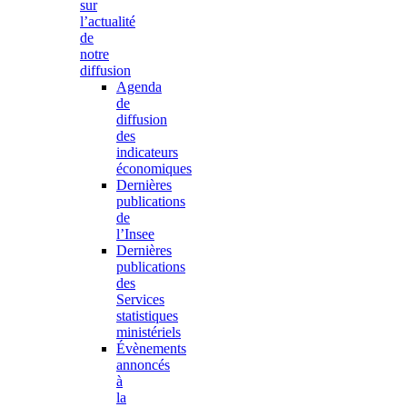
sur
l’actualité
de
notre
diffusion
Agenda
de
diffusion
des
indicateurs
économiques
Dernières
publications
de
l’Insee
Dernières
publications
des
Services
statistiques
ministériels
Évènements
annoncés
à
la