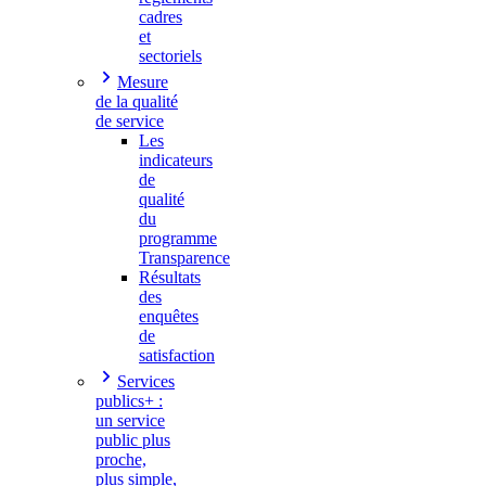
cadres
et
sectoriels
Mesure
de la qualité
de service
Les
indicateurs
de
qualité
du
programme
Transparence
Résultats
des
enquêtes
de
satisfaction
Services
publics+ :
un service
public plus
proche,
plus simple,