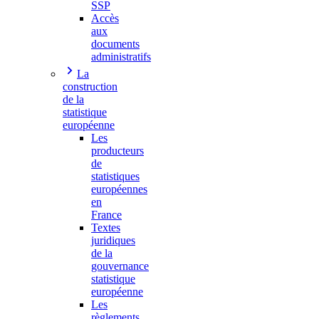
SSP
Accès
aux
documents
administratifs
La
construction
de la
statistique
européenne
Les
producteurs
de
statistiques
européennes
en
France
Textes
juridiques
de la
gouvernance
statistique
européenne
Les
règlements