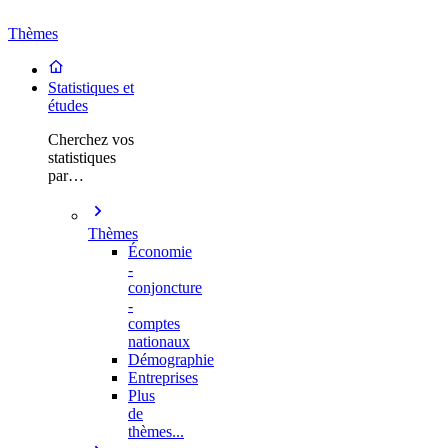
Thèmes
Statistiques et
études
Cherchez vos
statistiques
par…
Thèmes
Économie
-
conjoncture
-
comptes
nationaux
Démographie
Entreprises
Plus
de
thèmes...