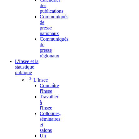
des
publications
Communiqués
de
presse
nationaux
Communiqués
de
presse
régionaux
L'Insee et la
statistique
publique
L'Insee
Connaître
l'Insee
Travailler
à
l'Insee
Colloques,
séminaires
et
salons
Un