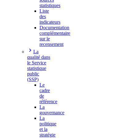
statistiques
Liste
des
indicateurs
Documentation
complémentaire
sur le
recensement
La
qualité dans
le Service
statistique
public
(SSP)
Le
cadre
de
référence
La
gouvernance
La
politique
et la
stratégie