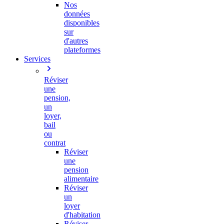
Nos
données
disponibles
sur
d'autres
plateformes
Services
Réviser
une
pension,
un
loyer,
bail
ou
contrat
Réviser
une
pension
alimentaire
Réviser
un
loyer
d'habitation
Réviser