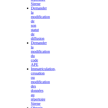
Sirene
Demander
la
modification
de
son
statut
de
diffusion
Demander
la
modification
du
code
APE
Immatriculation,
cessation
ou
modification
des
données
au
répertoire
Sirene
Obtenir