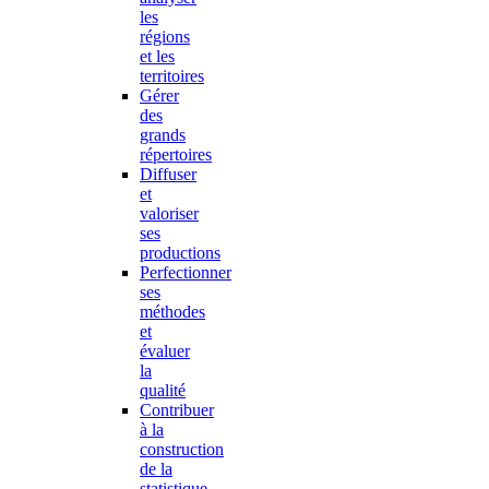
les
régions
et les
territoires
Gérer
des
grands
répertoires
Diffuser
et
valoriser
ses
productions
Perfectionner
ses
méthodes
et
évaluer
la
qualité
Contribuer
à la
construction
de la
statistique