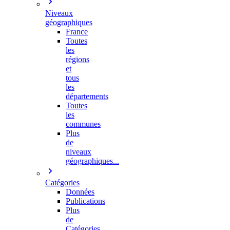
Niveaux
géographiques
France
Toutes
les
régions
et
tous
les
départements
Toutes
les
communes
Plus
de
niveaux
géographiques...
Catégories
Données
Publications
Plus
de
Catégories…