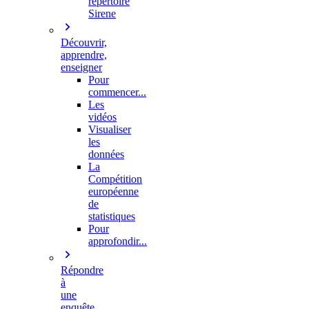
répertoire
Sirene
Découvrir,
apprendre,
enseigner
Pour
commencer...
Les
vidéos
Visualiser
les
données
La
Compétition
européenne
de
statistiques
Pour
approfondir...
Répondre
à
une
enquête