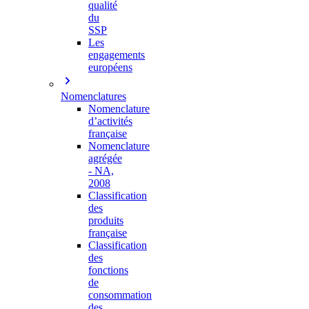
qualité
du
SSP
Les
engagements
européens
Nomenclatures
Nomenclature
d’activités
française
Nomenclature
agrégée
- NA,
2008
Classification
des
produits
française
Classification
des
fonctions
de
consommation
des