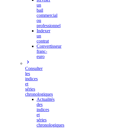
un
bail
commercial
ou
professionnel
Indexer
un
contrat
Convertisseur
franc-
euro
Consulter
les
indices
et
séries
chronologiques
Actualités
des
indices
et
séries
chronologiques