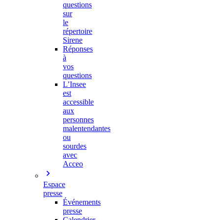
questions
sur
le
répertoire
Sirene
Réponses
à
vos
questions
L’Insee
est
accessible
aux
personnes
malentendantes
ou
sourdes
avec
Acceo
Espace
presse
Événements
presse
Calendrier