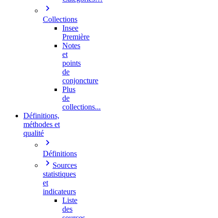
Collections
Insee
Première
Notes
et
points
de
conjoncture
Plus
de
collections...
Définitions,
méthodes et
qualité
Définitions
Sources
statistiques
et
indicateurs
Liste
des
sources