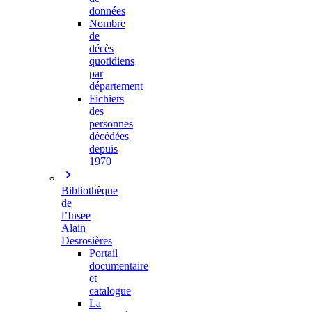
données
Nombre
de
décès
quotidiens
par
département
Fichiers
des
personnes
décédées
depuis
1970
Bibliothèque
de
l’Insee
Alain
Desrosières
Portail
documentaire
et
catalogue
La