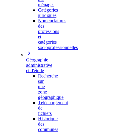
ménages
Catégories
juridiques
Nomenclatures
des
professions
et
catégories
socioprofessionnelles
Géographie
administrative
et d'étude
Recherche
sur
une
zone
géographique
Téléchargement
de
fichiers
Historique
des
communes