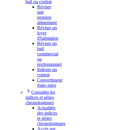
bail ou contrat
Réviser
une
pension
alimentaire
Réviser un
loyer
d'habitation
Réviser un
bail
commercial
ou
professionnel
Indexer un
contrat
Convertisseur
franc-euro
Consulter les
indices et séries
chronologiques
Actualités
des indices
et séries
chronologiques
Accès par