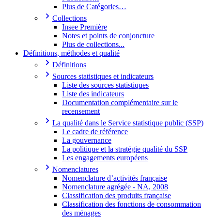
Plus de Catégories…
Collections
Insee Première
Notes et points de conjoncture
Plus de collections...
Définitions, méthodes et qualité
Définitions
Sources statistiques et indicateurs
Liste des sources statistiques
Liste des indicateurs
Documentation complémentaire sur le
recensement
La qualité dans le Service statistique public (SSP)
Le cadre de référence
La gouvernance
La politique et la stratégie qualité du SSP
Les engagements européens
Nomenclatures
Nomenclature d’activités française
Nomenclature agrégée - NA, 2008
Classification des produits française
Classification des fonctions de consommation
des ménages