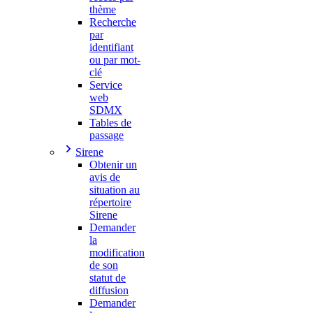
thème
Recherche
par
identifiant
ou par mot-
clé
Service
web
SDMX
Tables de
passage
Sirene
Obtenir un
avis de
situation au
répertoire
Sirene
Demander
la
modification
de son
statut de
diffusion
Demander