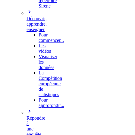
répertoire
Sirene
Découvrir,
apprendre,
enseigner
Pour
commencer...
Les
vidéos
Visualiser
les
données
La
Compétition
européenne
de
statistiques
Pour
approfondir...
Répondre
à
une
enquête