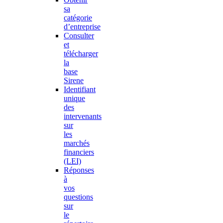
sa
catégorie
d’entreprise
Consulter
et
télécharger
la
base
Sirene
Identifiant
unique
des
intervenants
sur
les
marchés
financiers
(LEI)
Réponses
à
vos
questions
sur
le