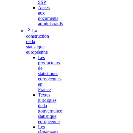
SSP
Accès
aux
documents
administratifs
La
construction
de la
statistique
européenne
Les
producteurs
de
statistiques
européennes
en
France
Textes
juridiques
de la
gouvernance
statistique
européenne
Les
règlements