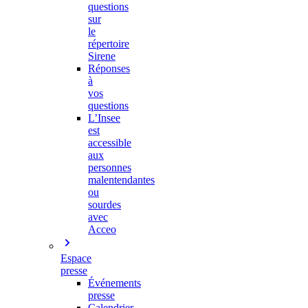
questions
sur
le
répertoire
Sirene
Réponses
à
vos
questions
L’Insee
est
accessible
aux
personnes
malentendantes
ou
sourdes
avec
Acceo
Espace
presse
Événements
presse
Calendrier