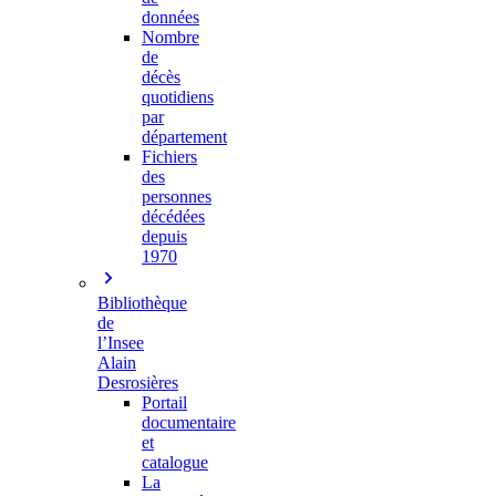
données
Nombre
de
décès
quotidiens
par
département
Fichiers
des
personnes
décédées
depuis
1970
Bibliothèque
de
l’Insee
Alain
Desrosières
Portail
documentaire
et
catalogue
La