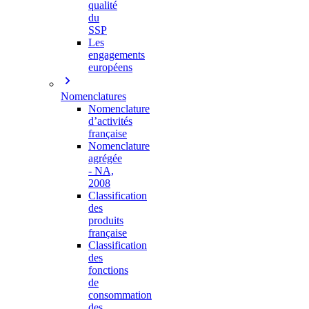
qualité
du
SSP
Les
engagements
européens
Nomenclatures
Nomenclature
d’activités
française
Nomenclature
agrégée
- NA,
2008
Classification
des
produits
française
Classification
des
fonctions
de
consommation
des