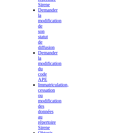
Sirene
Demander
la
modification
de
son
statut
de
diffusion
Demander
la
modification
du
code
APE
Immatriculation,
cessation
ou
modification
des
données
au
répertoire
Sirene
Obtenir