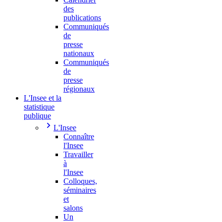
des
publications
Communiqués
de
presse
nationaux
Communiqués
de
presse
régionaux
L'Insee et la
statistique
publique
L'Insee
Connaître
l'Insee
Travailler
à
l'Insee
Colloques,
séminaires
et
salons
Un