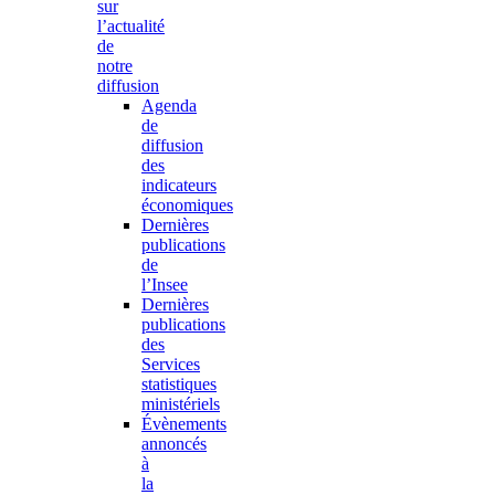
sur
l’actualité
de
notre
diffusion
Agenda
de
diffusion
des
indicateurs
économiques
Dernières
publications
de
l’Insee
Dernières
publications
des
Services
statistiques
ministériels
Évènements
annoncés
à
la