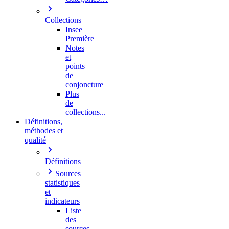
Collections
Insee
Première
Notes
et
points
de
conjoncture
Plus
de
collections...
Définitions,
méthodes et
qualité
Définitions
Sources
statistiques
et
indicateurs
Liste
des
sources