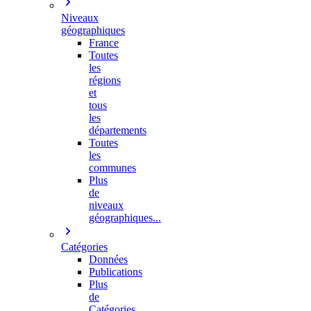
Niveaux
géographiques
France
Toutes
les
régions
et
tous
les
départements
Toutes
les
communes
Plus
de
niveaux
géographiques...
Catégories
Données
Publications
Plus
de
Catégories…