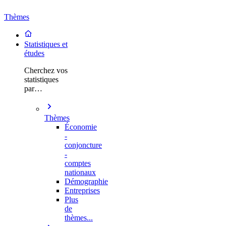
Thèmes
Statistiques et
études
Cherchez vos
statistiques
par…
Thèmes
Économie
-
conjoncture
-
comptes
nationaux
Démographie
Entreprises
Plus
de
thèmes...