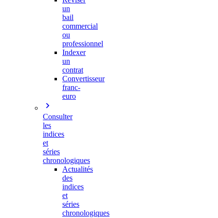
un
bail
commercial
ou
professionnel
Indexer
un
contrat
Convertisseur
franc-
euro
Consulter
les
indices
et
séries
chronologiques
Actualités
des
indices
et
séries
chronologiques