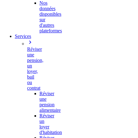
Nos
données
disponibles
sur
d'autres
plateformes
Services
Réviser
une
pension,
un
loyer,
bail
ou
contrat
Réviser
une
pension
alimentaire
Réviser
un
loyer
d'habitation
Réviser