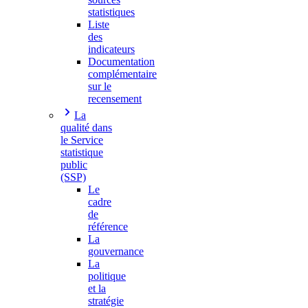
statistiques
Liste
des
indicateurs
Documentation
complémentaire
sur le
recensement
La
qualité dans
le Service
statistique
public
(SSP)
Le
cadre
de
référence
La
gouvernance
La
politique
et la
stratégie