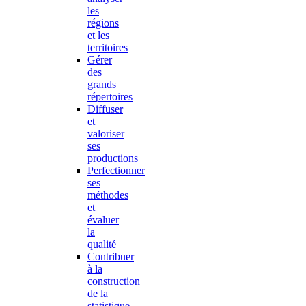
les
régions
et les
territoires
Gérer
des
grands
répertoires
Diffuser
et
valoriser
ses
productions
Perfectionner
ses
méthodes
et
évaluer
la
qualité
Contribuer
à la
construction
de la
statistique