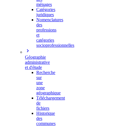
ménages
Catégories
juridiques
Nomenclatures
des
professions
et
catégories
socioprofessionnelles
Géographie
administrative
et d'étude
Recherche
sur
une
zone
géographique
Téléchargement
de
fichiers
Historique
des
communes