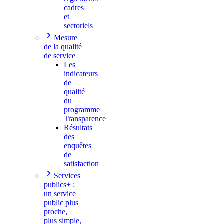
cadres
et
sectoriels
Mesure
de la qualité
de service
Les
indicateurs
de
qualité
du
programme
Transparence
Résultats
des
enquêtes
de
satisfaction
Services
publics+ :
un service
public plus
proche,
plus simple,