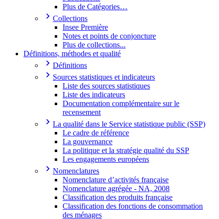
Plus de Catégories…
Collections
Insee Première
Notes et points de conjoncture
Plus de collections...
Définitions, méthodes et qualité
Définitions
Sources statistiques et indicateurs
Liste des sources statistiques
Liste des indicateurs
Documentation complémentaire sur le
recensement
La qualité dans le Service statistique public (SSP)
Le cadre de référence
La gouvernance
La politique et la stratégie qualité du SSP
Les engagements européens
Nomenclatures
Nomenclature d’activités française
Nomenclature agrégée - NA, 2008
Classification des produits française
Classification des fonctions de consommation
des ménages