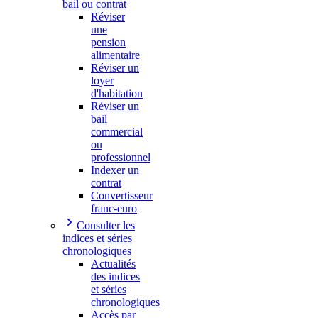
bail ou contrat
Réviser
une
pension
alimentaire
Réviser un
loyer
d'habitation
Réviser un
bail
commercial
ou
professionnel
Indexer un
contrat
Convertisseur
franc-euro
Consulter les
indices et séries
chronologiques
Actualités
des indices
et séries
chronologiques
Accès par