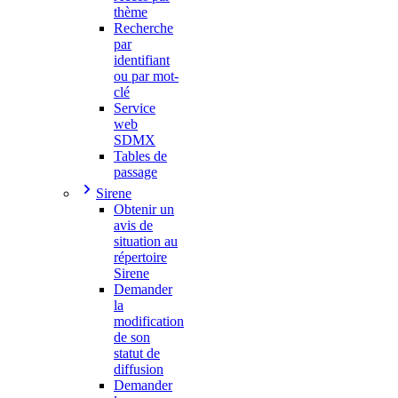
thème
Recherche
par
identifiant
ou par mot-
clé
Service
web
SDMX
Tables de
passage
Sirene
Obtenir un
avis de
situation au
répertoire
Sirene
Demander
la
modification
de son
statut de
diffusion
Demander