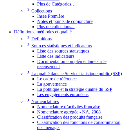
Plus de Catégories…
Collections
Insee Première
Notes et points de conjoncture
Plus de collections...
Définitions, méthodes et qualité
Définitions
Sources statistiques et indicateurs
Liste des sources statistiques
Liste des indicateurs
Documentation complémentaire sur le
recensement
La qualité dans le Service statistique public (SSP)
Le cadre de référence
La gouvernance
La politique et la stratégie qualité du SSP
Les engagements européens
Nomenclatures
Nomenclature d’activités française
Nomenclature agrégée - NA, 2008
Classification des produits française
Classification des fonctions de consommation
des ménages