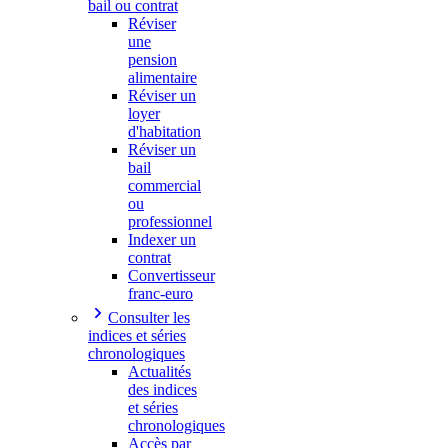
bail ou contrat
Réviser
une
pension
alimentaire
Réviser un
loyer
d'habitation
Réviser un
bail
commercial
ou
professionnel
Indexer un
contrat
Convertisseur
franc-euro
Consulter les
indices et séries
chronologiques
Actualités
des indices
et séries
chronologiques
Accès par