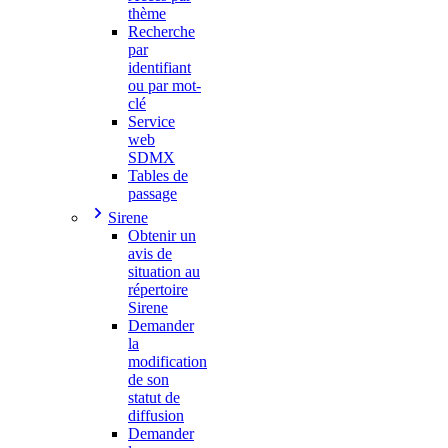
thème
Recherche
par
identifiant
ou par mot-
clé
Service
web
SDMX
Tables de
passage
Sirene
Obtenir un
avis de
situation au
répertoire
Sirene
Demander
la
modification
de son
statut de
diffusion
Demander