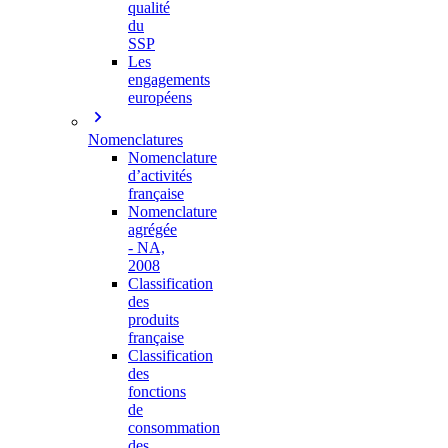
qualité
du
SSP
Les
engagements
européens
Nomenclatures
Nomenclature
d’activités
française
Nomenclature
agrégée
- NA,
2008
Classification
des
produits
française
Classification
des
fonctions
de
consommation
des