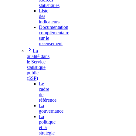
statistiques
Liste
des
indicateurs
Documentation
complémentaire
sur le
recensement
La
qualité dans
le Service
statistique
public
(SSP)
Le
cadre
de
référence
La
gouvernance
La
politique
et la
stratégie