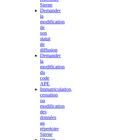
Sirene
Demander
la
modification
de
son
statut
de
diffusion
Demander
la
modification
du
code
APE
Immatriculation,
cessation
ou
modification
des
données
au
répertoire
Sirene
Obtenir