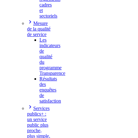
cadres
et
sectoriels
Mesure
de la qualité
de service
Les
indicateurs
de
qualité
du
programme
Transparence
Résultats
des
enquêtes
de
satisfaction
Services
publics+ :
un service
public plus
proche,
plus simple,