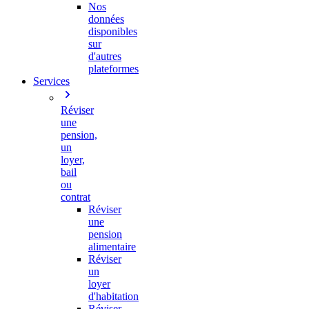
Nos
données
disponibles
sur
d'autres
plateformes
Services
Réviser
une
pension,
un
loyer,
bail
ou
contrat
Réviser
une
pension
alimentaire
Réviser
un
loyer
d'habitation
Réviser