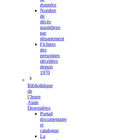
données
Nombre
de
décès
quotidiens
par
département
Fichiers
des
personnes
décédées
depuis
1970
Bibliothèque
de
l’Insee
Alain
Desrosières
Portail
documentaire
et
catalogue
La