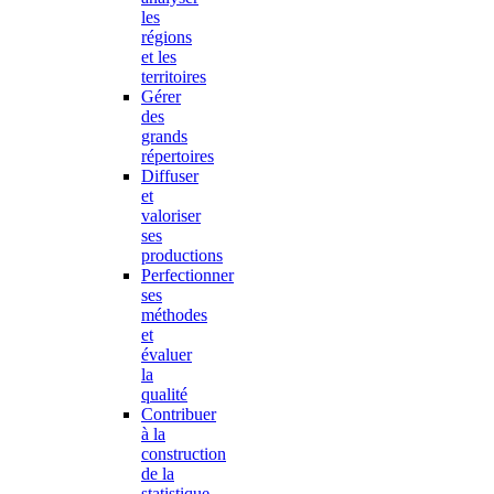
les
régions
et les
territoires
Gérer
des
grands
répertoires
Diffuser
et
valoriser
ses
productions
Perfectionner
ses
méthodes
et
évaluer
la
qualité
Contribuer
à la
construction
de la
statistique