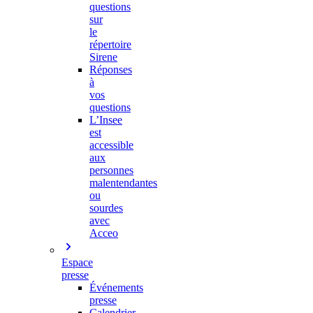
questions
sur
le
répertoire
Sirene
Réponses
à
vos
questions
L’Insee
est
accessible
aux
personnes
malentendantes
ou
sourdes
avec
Acceo
Espace
presse
Événements
presse
Calendrier