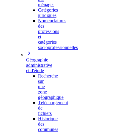
ménages
Catégories
juridiques
Nomenclatures
des
professions
et
catégories
socioprofessionnelles
Géographie
administrative
et d'étude
Recherche
sur
une
zone
géographique
Téléchargement
de
fichiers
Historique
des
communes