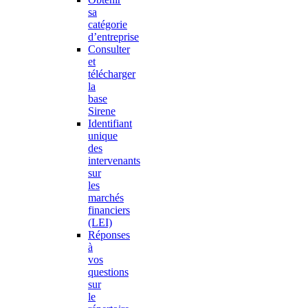
sa
catégorie
d’entreprise
Consulter
et
télécharger
la
base
Sirene
Identifiant
unique
des
intervenants
sur
les
marchés
financiers
(LEI)
Réponses
à
vos
questions
sur
le