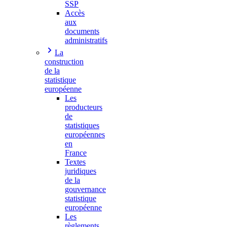
SSP
Accès
aux
documents
administratifs
La
construction
de la
statistique
européenne
Les
producteurs
de
statistiques
européennes
en
France
Textes
juridiques
de la
gouvernance
statistique
européenne
Les
règlements