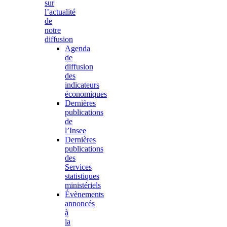
sur
l’actualité
de
notre
diffusion
Agenda
de
diffusion
des
indicateurs
économiques
Dernières
publications
de
l’Insee
Dernières
publications
des
Services
statistiques
ministériels
Évènements
annoncés
à
la