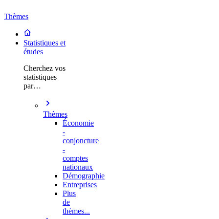
Thèmes
Statistiques et
études
Cherchez vos
statistiques
par…
Thèmes
Économie
-
conjoncture
-
comptes
nationaux
Démographie
Entreprises
Plus
de
thèmes...