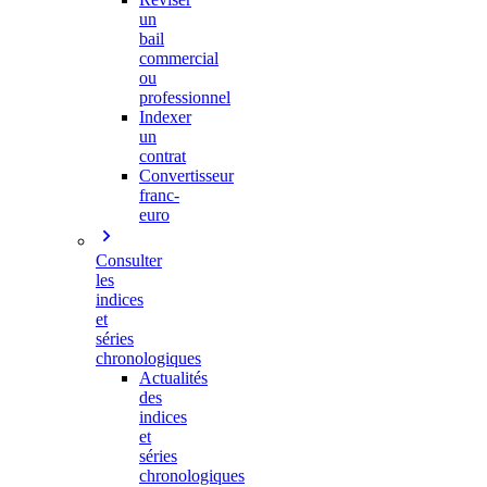
un
bail
commercial
ou
professionnel
Indexer
un
contrat
Convertisseur
franc-
euro
Consulter
les
indices
et
séries
chronologiques
Actualités
des
indices
et
séries
chronologiques