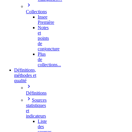
Collections
Insee
Première
Notes
et
points
de
conjoncture
Plus
de
collections...
Définitions,
méthodes et
qualité
Définitions
Sources
statistiques
et
indicateurs
Liste
des
sources