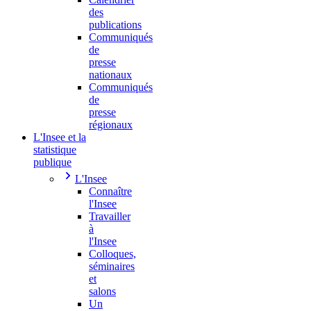
des
publications
Communiqués
de
presse
nationaux
Communiqués
de
presse
régionaux
L'Insee et la
statistique
publique
L'Insee
Connaître
l'Insee
Travailler
à
l'Insee
Colloques,
séminaires
et
salons
Un