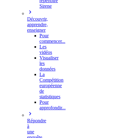
répertoire
Sirene
Découvrir,
apprendre,
enseigner
Pour
commencer...
Les
vidéos
Visualiser
les
données
La
Compétition
européenne
de
statistiques
Pour
approfondir...
Répondre
à
une
enquête