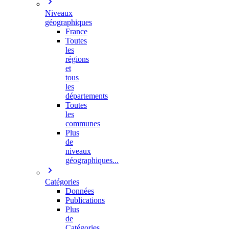
Niveaux
géographiques
France
Toutes
les
régions
et
tous
les
départements
Toutes
les
communes
Plus
de
niveaux
géographiques...
Catégories
Données
Publications
Plus
de
Catégories…