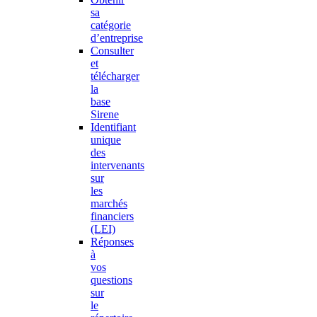
sa
catégorie
d’entreprise
Consulter
et
télécharger
la
base
Sirene
Identifiant
unique
des
intervenants
sur
les
marchés
financiers
(LEI)
Réponses
à
vos
questions
sur
le