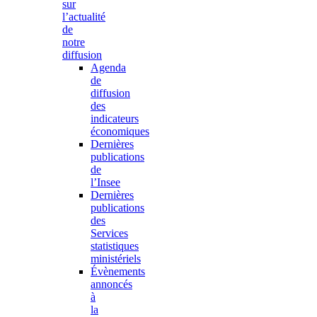
sur
l’actualité
de
notre
diffusion
Agenda
de
diffusion
des
indicateurs
économiques
Dernières
publications
de
l’Insee
Dernières
publications
des
Services
statistiques
ministériels
Évènements
annoncés
à
la