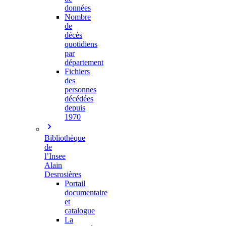
données
Nombre
de
décès
quotidiens
par
département
Fichiers
des
personnes
décédées
depuis
1970
Bibliothèque
de
l’Insee
Alain
Desrosières
Portail
documentaire
et
catalogue
La