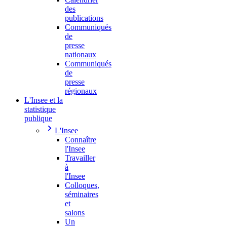
des
publications
Communiqués
de
presse
nationaux
Communiqués
de
presse
régionaux
L'Insee et la
statistique
publique
L'Insee
Connaître
l'Insee
Travailler
à
l'Insee
Colloques,
séminaires
et
salons
Un