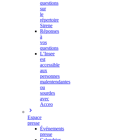
questions
sur
le
répertoire
Sirene
Réponses
à
vos
questions
L’Insee
est
accessible
aux
personnes
malentendantes
ou
sourdes
avec
Acceo
Espace
presse
Événements
presse
Calendrier