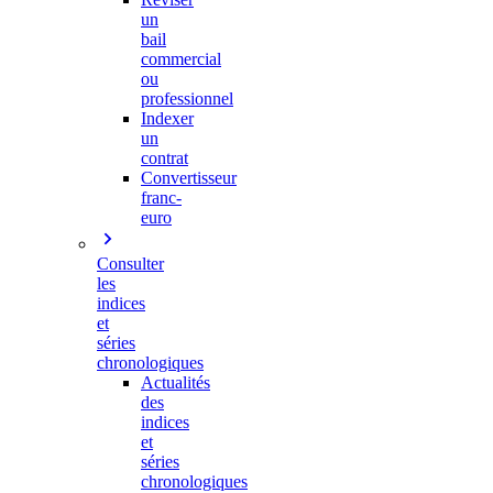
un
bail
commercial
ou
professionnel
Indexer
un
contrat
Convertisseur
franc-
euro
Consulter
les
indices
et
séries
chronologiques
Actualités
des
indices
et
séries
chronologiques