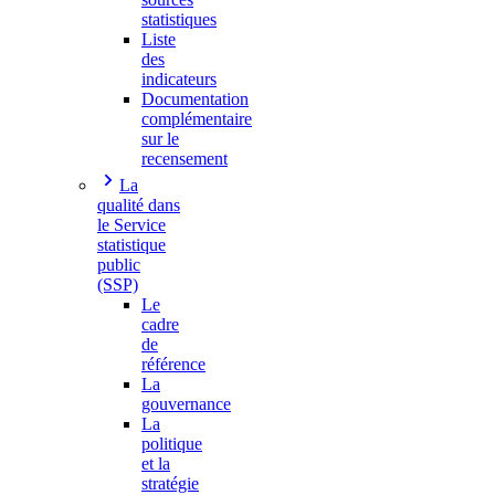
statistiques
Liste
des
indicateurs
Documentation
complémentaire
sur le
recensement
La
qualité dans
le Service
statistique
public
(SSP)
Le
cadre
de
référence
La
gouvernance
La
politique
et la
stratégie