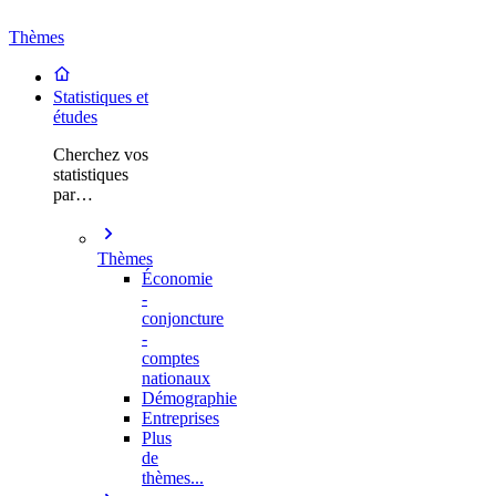
Thèmes
Statistiques et
études
Cherchez vos
statistiques
par…
Thèmes
Économie
-
conjoncture
-
comptes
nationaux
Démographie
Entreprises
Plus
de
thèmes...