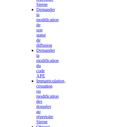
Sirene
Demander
la
modification
de
son
statut
de
diffusion
Demander
la
modification
du
code
APE
Immatriculation,
cessation
ou
modification
des
données
au
répertoire
Sirene
Obtenir