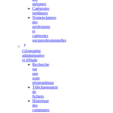
ménages
Catégories
juridiques
Nomenclatures
des
professions
et
catégories
socioprofessionnelles
Géographie
administrative
et d'étude
Recherche
sur
une
zone
géographique
Téléchargement
de
fichiers
Historique
des
communes