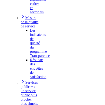
cadres
et
sectoriels
Mesure
de la qualité
de service
Les
indicateurs
de
qualité
du
programme
Transparence
Résultats
des
enquêtes
de
satisfaction
Services
publics+ :
un service
public plus
proche,
plus simple,