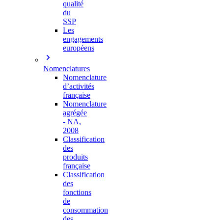
qualité
du
SSP
Les
engagements
européens
Nomenclatures
Nomenclature
d’activités
française
Nomenclature
agrégée
- NA,
2008
Classification
des
produits
française
Classification
des
fonctions
de
consommation
des