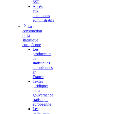
SSP
Accès
aux
documents
administratifs
La
construction
de la
statistique
européenne
Les
producteurs
de
statistiques
européennes
en
France
Textes
juridiques
de la
gouvernance
statistique
européenne
Les
règlements