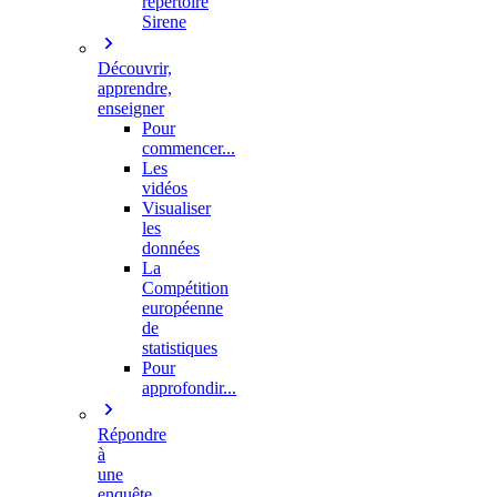
répertoire
Sirene
Découvrir,
apprendre,
enseigner
Pour
commencer...
Les
vidéos
Visualiser
les
données
La
Compétition
européenne
de
statistiques
Pour
approfondir...
Répondre
à
une
enquête