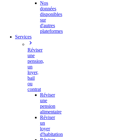
Nos
données
disponibles
sur
d'autres
plateformes
Services
Réviser
une
pension,
un
loyer,
bail
ou
contrat
Réviser
une
pension
alimentaire
Réviser
un
loyer
d'habitation
Réviser