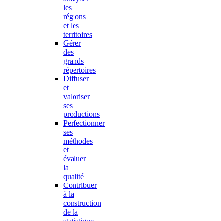
les
régions
et les
territoires
Gérer
des
grands
répertoires
Diffuser
et
valoriser
ses
productions
Perfectionner
ses
méthodes
et
évaluer
la
qualité
Contribuer
à la
construction
de la
statistique