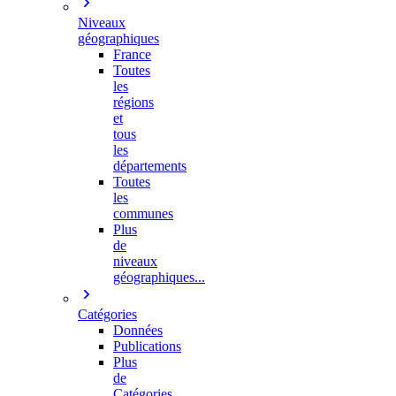
Niveaux
géographiques
France
Toutes
les
régions
et
tous
les
départements
Toutes
les
communes
Plus
de
niveaux
géographiques...
Catégories
Données
Publications
Plus
de
Catégories…