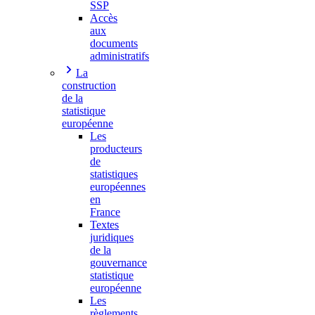
SSP
Accès
aux
documents
administratifs
La
construction
de la
statistique
européenne
Les
producteurs
de
statistiques
européennes
en
France
Textes
juridiques
de la
gouvernance
statistique
européenne
Les
règlements