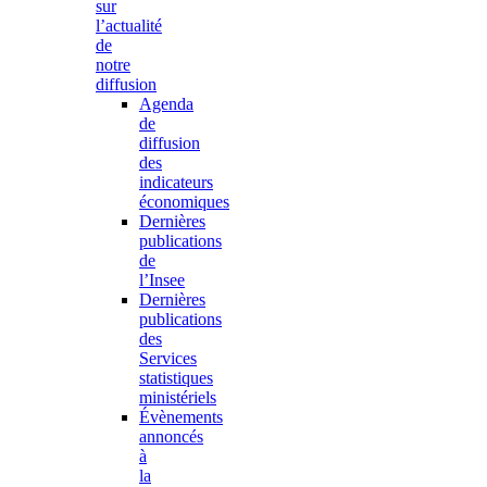
sur
l’actualité
de
notre
diffusion
Agenda
de
diffusion
des
indicateurs
économiques
Dernières
publications
de
l’Insee
Dernières
publications
des
Services
statistiques
ministériels
Évènements
annoncés
à
la