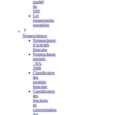
qualité
du
SSP
Les
engagements
européens
Nomenclatures
Nomenclature
d’activités
française
Nomenclature
agrégée
- NA,
2008
Classification
des
produits
française
Classification
des
fonctions
de
consommation
des