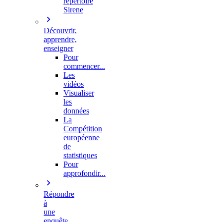
répertoire
Sirene
Découvrir,
apprendre,
enseigner
Pour
commencer...
Les
vidéos
Visualiser
les
données
La
Compétition
européenne
de
statistiques
Pour
approfondir...
Répondre
à
une
enquête