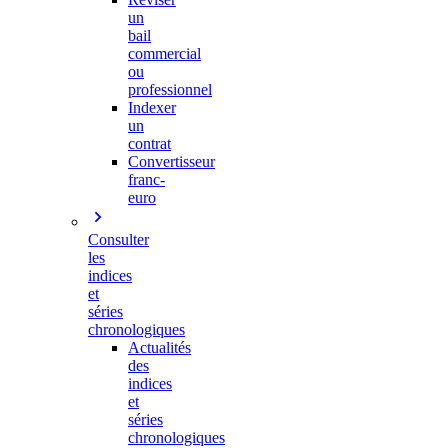
un
bail
commercial
ou
professionnel
Indexer
un
contrat
Convertisseur
franc-
euro
Consulter
les
indices
et
séries
chronologiques
Actualités
des
indices
et
séries
chronologiques