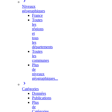
Niveaux
géographiques
France
Toutes
les
régions
et
tous
les
départements
Toutes
les
communes
Plus
de
niveaux
géographiques...
Catégories
Données
Publications
Plus
de
Catégories…