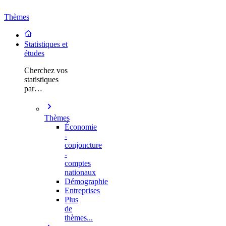
Thèmes
Statistiques et
études
Cherchez vos
statistiques
par…
Thèmes
Économie
-
conjoncture
-
comptes
nationaux
Démographie
Entreprises
Plus
de
thèmes...