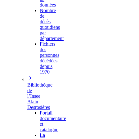
données
Nombre
de
décès
quotidiens
par
département
Fichiers
des
personnes
décédées
depuis
1970
Bibliothèque
de
l’Insee
Alain
Desrosières
Portail
documentaire
et
catalogue
La