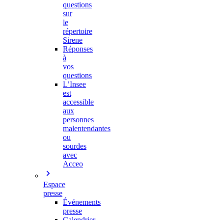
questions
sur
le
répertoire
Sirene
Réponses
à
vos
questions
L’Insee
est
accessible
aux
personnes
malentendantes
ou
sourdes
avec
Acceo
Espace
presse
Événements
presse
Calendrier