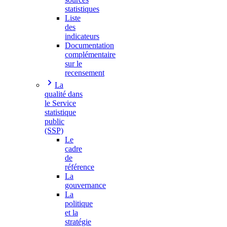
statistiques
Liste
des
indicateurs
Documentation
complémentaire
sur le
recensement
La
qualité dans
le Service
statistique
public
(SSP)
Le
cadre
de
référence
La
gouvernance
La
politique
et la
stratégie