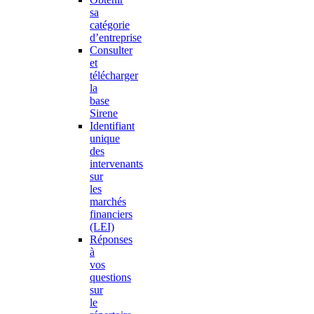
sa
catégorie
d’entreprise
Consulter
et
télécharger
la
base
Sirene
Identifiant
unique
des
intervenants
sur
les
marchés
financiers
(LEI)
Réponses
à
vos
questions
sur
le