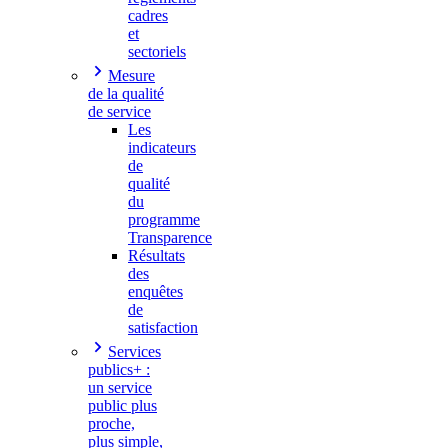
cadres
et
sectoriels
Mesure
de la qualité
de service
Les
indicateurs
de
qualité
du
programme
Transparence
Résultats
des
enquêtes
de
satisfaction
Services
publics+ :
un service
public plus
proche,
plus simple,