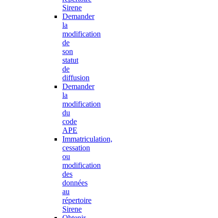
Sirene
Demander
la
modification
de
son
statut
de
diffusion
Demander
la
modification
du
code
APE
Immatriculation,
cessation
ou
modification
des
données
au
répertoire
Sirene
Obtenir