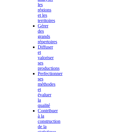
les
régions
et les
territoires
Gérer
des
grands
répertoires
Diffuser
et
valoriser
ses
productions
Perfectionner
ses
méthodes
et
évaluer
la
qualité
Contribuer
à la
construction
de la
statistique