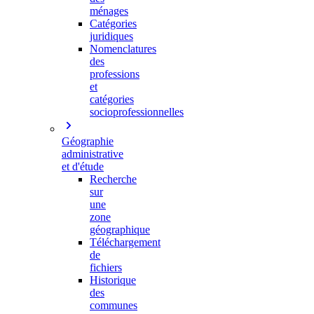
ménages
Catégories
juridiques
Nomenclatures
des
professions
et
catégories
socioprofessionnelles
Géographie
administrative
et d'étude
Recherche
sur
une
zone
géographique
Téléchargement
de
fichiers
Historique
des
communes