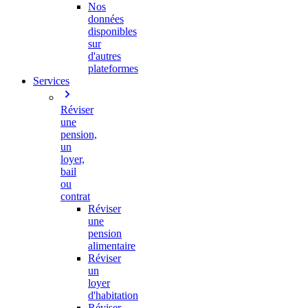
Nos
données
disponibles
sur
d'autres
plateformes
Services
Réviser
une
pension,
un
loyer,
bail
ou
contrat
Réviser
une
pension
alimentaire
Réviser
un
loyer
d'habitation
Réviser