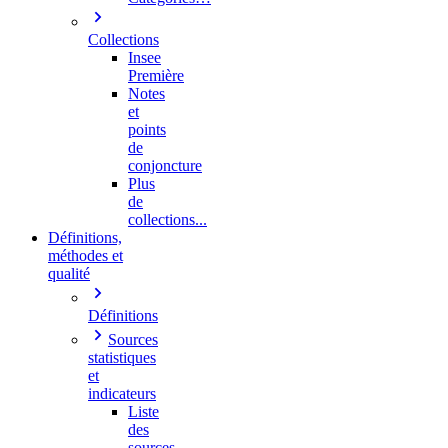
Collections
Insee
Première
Notes
et
points
de
conjoncture
Plus
de
collections...
Définitions,
méthodes et
qualité
Définitions
Sources
statistiques
et
indicateurs
Liste
des
sources