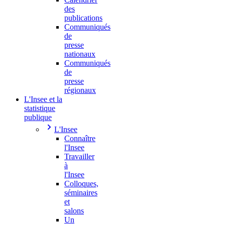
des
publications
Communiqués
de
presse
nationaux
Communiqués
de
presse
régionaux
L'Insee et la
statistique
publique
L'Insee
Connaître
l'Insee
Travailler
à
l'Insee
Colloques,
séminaires
et
salons
Un