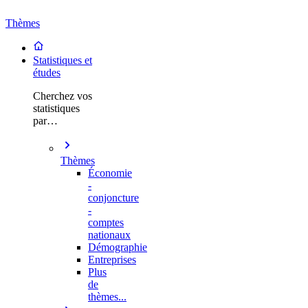
Thèmes
Statistiques et
études
Cherchez vos
statistiques
par…
Thèmes
Économie
-
conjoncture
-
comptes
nationaux
Démographie
Entreprises
Plus
de
thèmes...