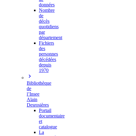
données
Nombre
de
décès
quotidiens
par
département
Fichiers
des
personnes
décédées
depuis
1970
Bibliothèque
de
l’Insee
Alain
Desrosières
Portail
documentaire
et
catalogue
La