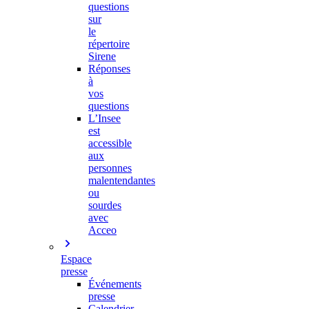
questions
sur
le
répertoire
Sirene
Réponses
à
vos
questions
L’Insee
est
accessible
aux
personnes
malentendantes
ou
sourdes
avec
Acceo
Espace
presse
Événements
presse
Calendrier