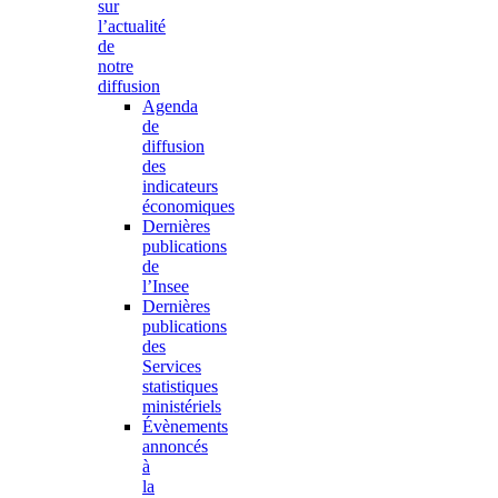
sur
l’actualité
de
notre
diffusion
Agenda
de
diffusion
des
indicateurs
économiques
Dernières
publications
de
l’Insee
Dernières
publications
des
Services
statistiques
ministériels
Évènements
annoncés
à
la