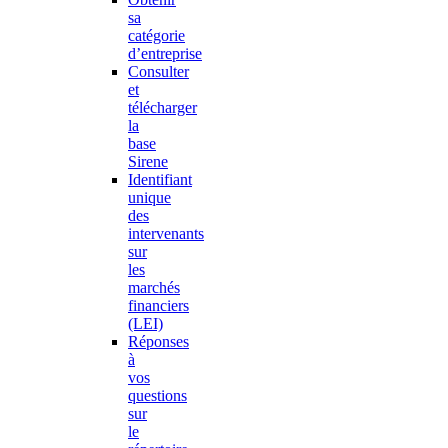
sa
catégorie
d’entreprise
Consulter
et
télécharger
la
base
Sirene
Identifiant
unique
des
intervenants
sur
les
marchés
financiers
(LEI)
Réponses
à
vos
questions
sur
le