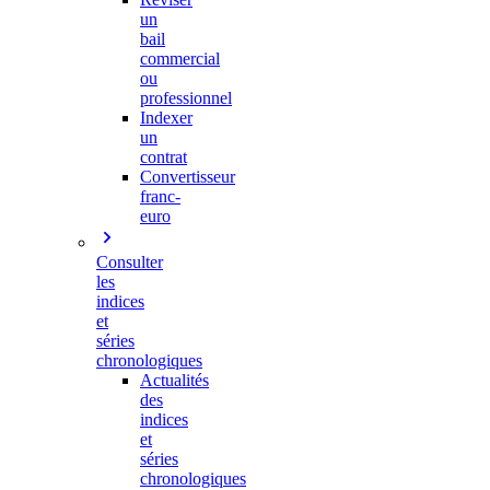
un
bail
commercial
ou
professionnel
Indexer
un
contrat
Convertisseur
franc-
euro
Consulter
les
indices
et
séries
chronologiques
Actualités
des
indices
et
séries
chronologiques