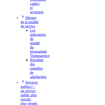
cadres
et
sectoriels
Mesure
de la qualité
de service
Les
indicateurs
de
qualité
du
programme
Transparence
Résultats
des
enquêtes
de
satisfaction
Services
publics+ :
un service
public plus
proche,
plus simple,