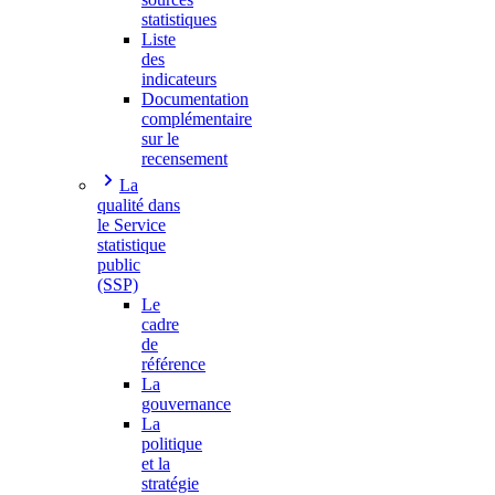
statistiques
Liste
des
indicateurs
Documentation
complémentaire
sur le
recensement
La
qualité dans
le Service
statistique
public
(SSP)
Le
cadre
de
référence
La
gouvernance
La
politique
et la
stratégie