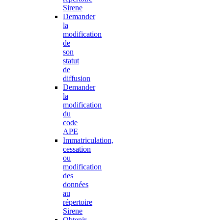
Sirene
Demander
la
modification
de
son
statut
de
diffusion
Demander
la
modification
du
code
APE
Immatriculation,
cessation
ou
modification
des
données
au
répertoire
Sirene
Obtenir