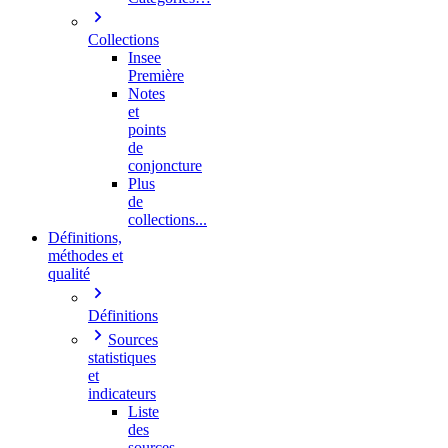
Collections
Insee
Première
Notes
et
points
de
conjoncture
Plus
de
collections...
Définitions,
méthodes et
qualité
Définitions
Sources
statistiques
et
indicateurs
Liste
des
sources