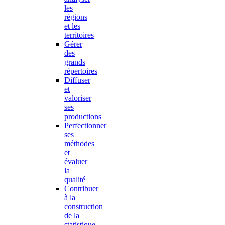
les
régions
et les
territoires
Gérer
des
grands
répertoires
Diffuser
et
valoriser
ses
productions
Perfectionner
ses
méthodes
et
évaluer
la
qualité
Contribuer
à la
construction
de la
statistique