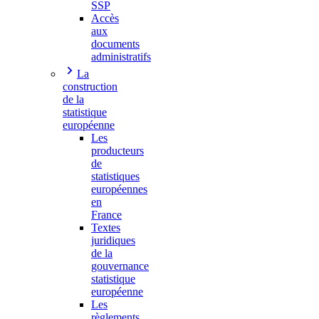
SSP
Accès
aux
documents
administratifs
La
construction
de la
statistique
européenne
Les
producteurs
de
statistiques
européennes
en
France
Textes
juridiques
de la
gouvernance
statistique
européenne
Les
règlements