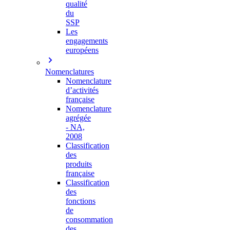
qualité
du
SSP
Les
engagements
européens
Nomenclatures
Nomenclature
d’activités
française
Nomenclature
agrégée
- NA,
2008
Classification
des
produits
française
Classification
des
fonctions
de
consommation
des