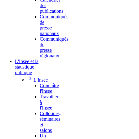
des
publications
Communiqués
de
presse
nationaux
Communiqués
de
presse
régionaux
L'Insee et la
statistique
publique
L'Insee
Connaître
l'Insee
Travailler
à
l'Insee
Colloques,
séminaires
et
salons
Un