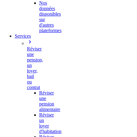
Nos
données
disponibles
sur
d'autres
plateformes
Services
Réviser
une
pension,
un
loyer,
bail
ou
contrat
Réviser
une
pension
alimentaire
Réviser
un
loyer
d'habitation
Réviser