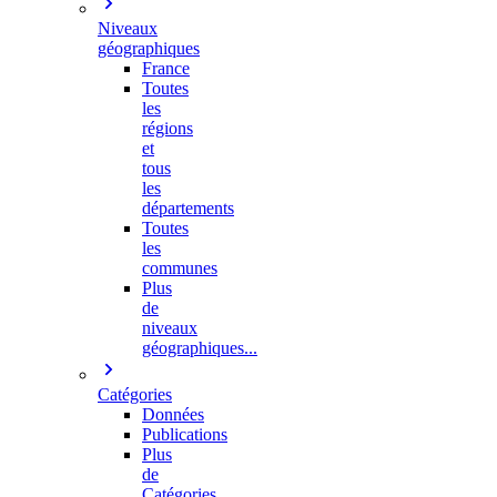
Niveaux
géographiques
France
Toutes
les
régions
et
tous
les
départements
Toutes
les
communes
Plus
de
niveaux
géographiques...
Catégories
Données
Publications
Plus
de
Catégories…