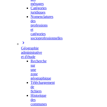
ménages
Catégories
juridiques
Nomenclatures
des
professions
et
catégories
socioprofessionnelles
Géographie
administrative
et d'étude
Recherche
sur
une
zone
géographique
Téléchargement
de
fichiers
Historique
des
communes