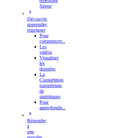
répertoire
Sirene
Découvrir,
apprendre,
enseigner
Pour
commencer...
Les
vidéos
Visualiser
les
données
La
Compétition
européenne
de
statistiques
Pour
approfondir...
Répondre
à
une
enquête