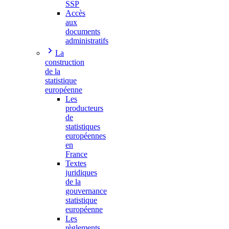
SSP
Accès
aux
documents
administratifs
La
construction
de la
statistique
européenne
Les
producteurs
de
statistiques
européennes
en
France
Textes
juridiques
de la
gouvernance
statistique
européenne
Les
règlements