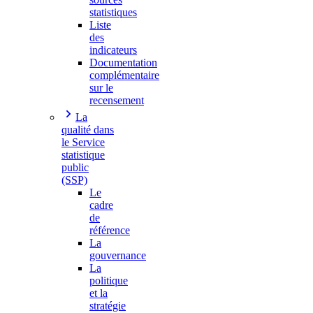
statistiques
Liste
des
indicateurs
Documentation
complémentaire
sur le
recensement
La
qualité dans
le Service
statistique
public
(SSP)
Le
cadre
de
référence
La
gouvernance
La
politique
et la
stratégie