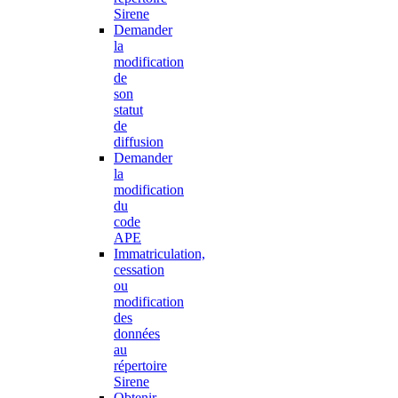
Sirene
Demander
la
modification
de
son
statut
de
diffusion
Demander
la
modification
du
code
APE
Immatriculation,
cessation
ou
modification
des
données
au
répertoire
Sirene
Obtenir