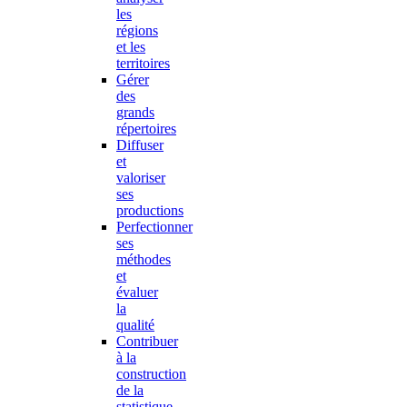
les
régions
et les
territoires
Gérer
des
grands
répertoires
Diffuser
et
valoriser
ses
productions
Perfectionner
ses
méthodes
et
évaluer
la
qualité
Contribuer
à la
construction
de la
statistique