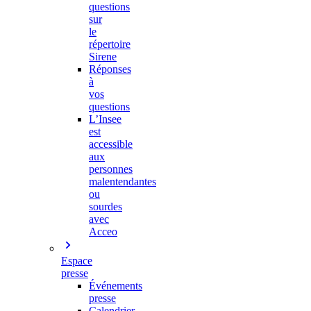
questions
sur
le
répertoire
Sirene
Réponses
à
vos
questions
L’Insee
est
accessible
aux
personnes
malentendantes
ou
sourdes
avec
Acceo
Espace
presse
Événements
presse
Calendrier