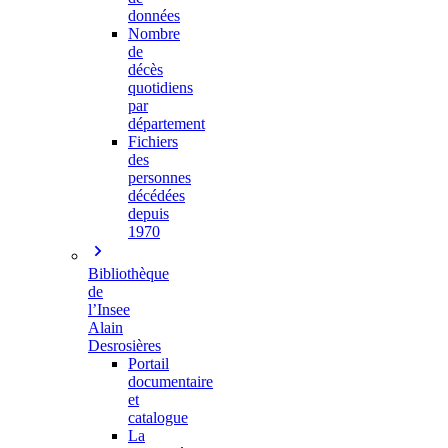
données
Nombre
de
décès
quotidiens
par
département
Fichiers
des
personnes
décédées
depuis
1970
Bibliothèque
de
l’Insee
Alain
Desrosières
Portail
documentaire
et
catalogue
La