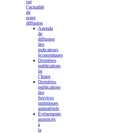
sur
l’actualité
de
notre
diffusion
Agenda
de
diffusion
des
indicateurs
économiques
Dernières
publications
de
l’Insee
Dernières
publications
des
Services
statistiques
ministériels
Évènements
annoncés
à
la