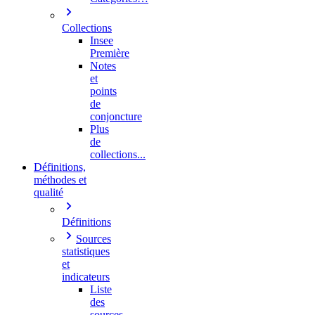
Collections
Insee
Première
Notes
et
points
de
conjoncture
Plus
de
collections...
Définitions,
méthodes et
qualité
Définitions
Sources
statistiques
et
indicateurs
Liste
des
sources