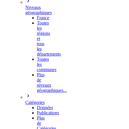
Niveaux
géographiques
France
Toutes
les
régions
et
tous
les
départements
Toutes
les
communes
Plus
de
niveaux
géographiques...
Catégories
Données
Publications
Plus
de
Catégories…