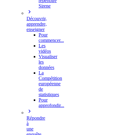
répertoire
Sirene
Découvrir,
apprendre,
enseigner
Pour
commencer...
Les
vidéos
Visualiser
les
données
La
Compétition
européenne
de
statistiques
Pour
approfondir...
Répondre
à
une
enquête