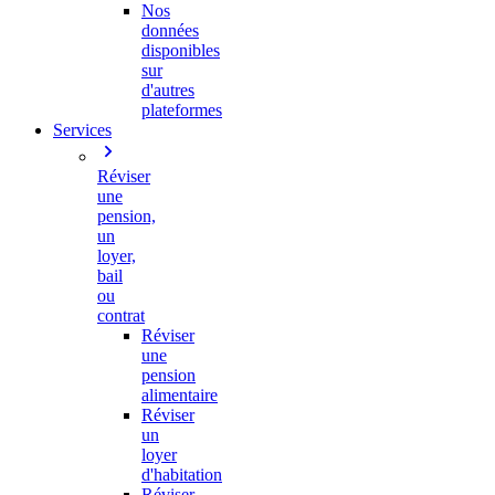
Nos
données
disponibles
sur
d'autres
plateformes
Services
Réviser
une
pension,
un
loyer,
bail
ou
contrat
Réviser
une
pension
alimentaire
Réviser
un
loyer
d'habitation
Réviser