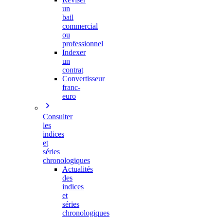
un
bail
commercial
ou
professionnel
Indexer
un
contrat
Convertisseur
franc-
euro
Consulter
les
indices
et
séries
chronologiques
Actualités
des
indices
et
séries
chronologiques