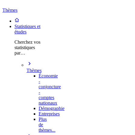
Thèmes
Statistiques et
études
Cherchez vos
statistiques
par…
Thèmes
Économie
-
conjoncture
-
comptes
nationaux
Démographie
Entreprises
Plus
de
thèmes...