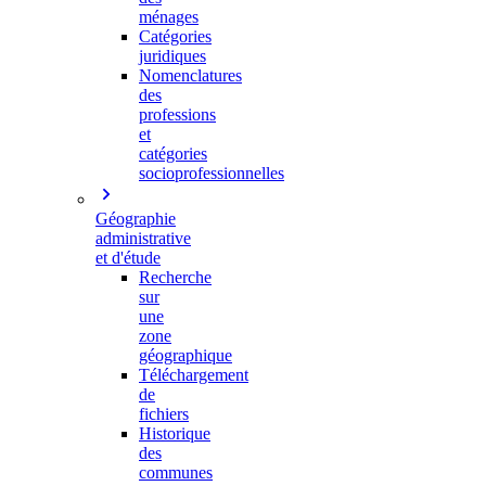
ménages
Catégories
juridiques
Nomenclatures
des
professions
et
catégories
socioprofessionnelles
Géographie
administrative
et d'étude
Recherche
sur
une
zone
géographique
Téléchargement
de
fichiers
Historique
des
communes