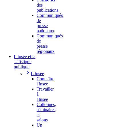
des
publications
Communiqués
de
presse
nationaux
Communiqués
de
presse
régionaux
L'Insee et la
statistique
publique
L'Insee
Connaître
l'Insee
Travailler
à
l'Insee
Colloques,
séminaires
et
salons
Un