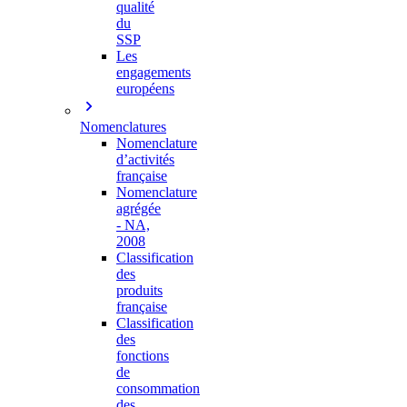
qualité
du
SSP
Les
engagements
européens
Nomenclatures
Nomenclature
d’activités
française
Nomenclature
agrégée
- NA,
2008
Classification
des
produits
française
Classification
des
fonctions
de
consommation
des