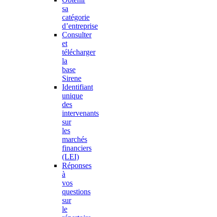
sa
catégorie
d’entreprise
Consulter
et
télécharger
la
base
Sirene
Identifiant
unique
des
intervenants
sur
les
marchés
financiers
(LEI)
Réponses
à
vos
questions
sur
le