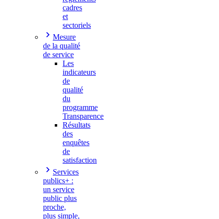
cadres
et
sectoriels
Mesure
de la qualité
de service
Les
indicateurs
de
qualité
du
programme
Transparence
Résultats
des
enquêtes
de
satisfaction
Services
publics+ :
un service
public plus
proche,
plus simple,