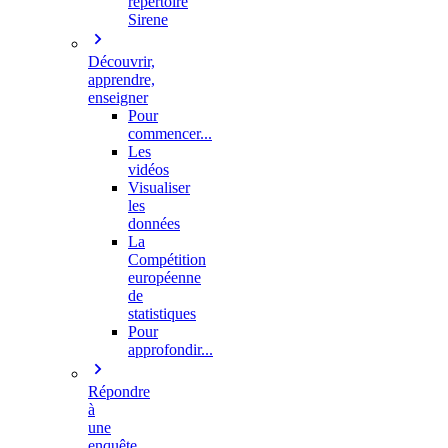
répertoire
Sirene
Découvrir,
apprendre,
enseigner
Pour
commencer...
Les
vidéos
Visualiser
les
données
La
Compétition
européenne
de
statistiques
Pour
approfondir...
Répondre
à
une
enquête