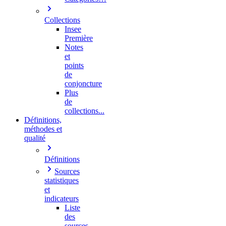
Collections
Insee
Première
Notes
et
points
de
conjoncture
Plus
de
collections...
Définitions,
méthodes et
qualité
Définitions
Sources
statistiques
et
indicateurs
Liste
des
sources