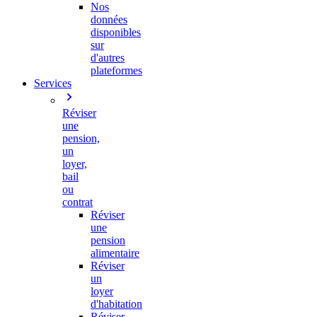
Nos
données
disponibles
sur
d'autres
plateformes
Services
Réviser
une
pension,
un
loyer,
bail
ou
contrat
Réviser
une
pension
alimentaire
Réviser
un
loyer
d'habitation
Réviser