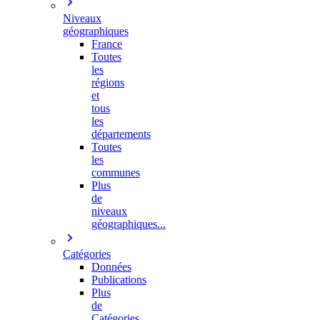
Niveaux
géographiques
France
Toutes
les
régions
et
tous
les
départements
Toutes
les
communes
Plus
de
niveaux
géographiques...
Catégories
Données
Publications
Plus
de
Catégories…