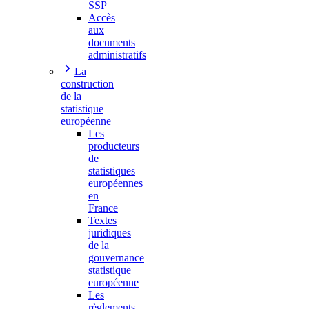
SSP
Accès
aux
documents
administratifs
La
construction
de la
statistique
européenne
Les
producteurs
de
statistiques
européennes
en
France
Textes
juridiques
de la
gouvernance
statistique
européenne
Les
règlements