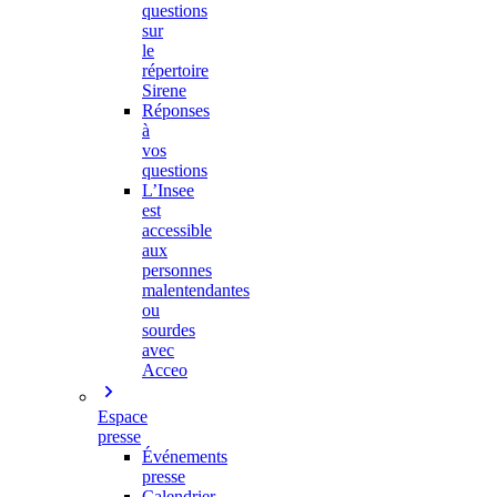
questions
sur
le
répertoire
Sirene
Réponses
à
vos
questions
L’Insee
est
accessible
aux
personnes
malentendantes
ou
sourdes
avec
Acceo
Espace
presse
Événements
presse
Calendrier