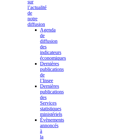
sur
l’actualité
de
notre
diffusion
Agenda
de
diffusion
des
indicateurs
économiques
Dernières
publications
de
l’Insee
Dernières
publications
des
Services
statistiques
ministériels
Évènements
annoncés
à
la