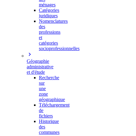
ménages
Catégories
juridiques
Nomenclatures
des
professions
et
catégories
socioprofessionnelles
Géographie
administrative
et d'étude
Recherche
sur
une
zone
géographique
Téléchargement
de
fichiers
Historique
des
communes