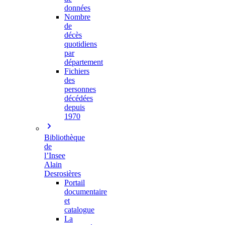
données
Nombre
de
décès
quotidiens
par
département
Fichiers
des
personnes
décédées
depuis
1970
Bibliothèque
de
l’Insee
Alain
Desrosières
Portail
documentaire
et
catalogue
La