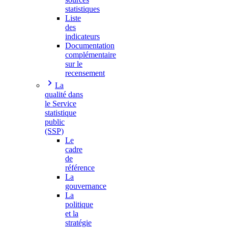
statistiques
Liste
des
indicateurs
Documentation
complémentaire
sur le
recensement
La
qualité dans
le Service
statistique
public
(SSP)
Le
cadre
de
référence
La
gouvernance
La
politique
et la
stratégie