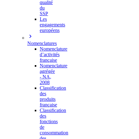
qualité
du
SSP
Les
engagements
européens
Nomenclatures
Nomenclature
d’activités
française
Nomenclature
agrégée
- NA,
2008
Classification
des
produits
française
Classification
des
fonctions
de
consommation
des