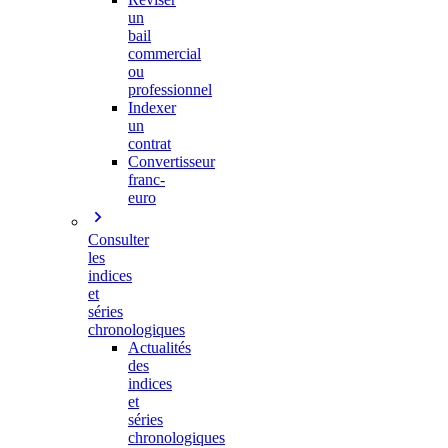
un
bail
commercial
ou
professionnel
Indexer
un
contrat
Convertisseur
franc-
euro
Consulter
les
indices
et
séries
chronologiques
Actualités
des
indices
et
séries
chronologiques