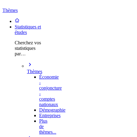
Thèmes
Statistiques et
études
Cherchez vos
statistiques
par…
Thèmes
Économie
-
conjoncture
-
comptes
nationaux
Démographie
Entreprises
Plus
de
thèmes...