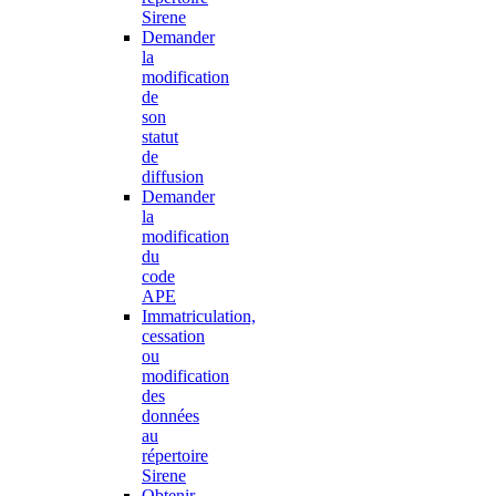
Sirene
Demander
la
modification
de
son
statut
de
diffusion
Demander
la
modification
du
code
APE
Immatriculation,
cessation
ou
modification
des
données
au
répertoire
Sirene
Obtenir