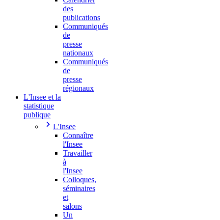
des
publications
Communiqués
de
presse
nationaux
Communiqués
de
presse
régionaux
L'Insee et la
statistique
publique
L'Insee
Connaître
l'Insee
Travailler
à
l'Insee
Colloques,
séminaires
et
salons
Un