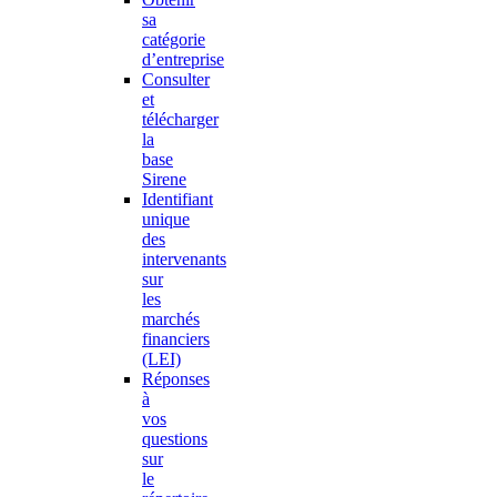
sa
catégorie
d’entreprise
Consulter
et
télécharger
la
base
Sirene
Identifiant
unique
des
intervenants
sur
les
marchés
financiers
(LEI)
Réponses
à
vos
questions
sur
le