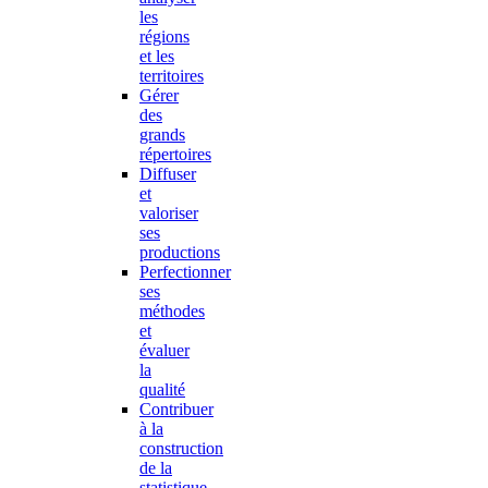
les
régions
et les
territoires
Gérer
des
grands
répertoires
Diffuser
et
valoriser
ses
productions
Perfectionner
ses
méthodes
et
évaluer
la
qualité
Contribuer
à la
construction
de la
statistique