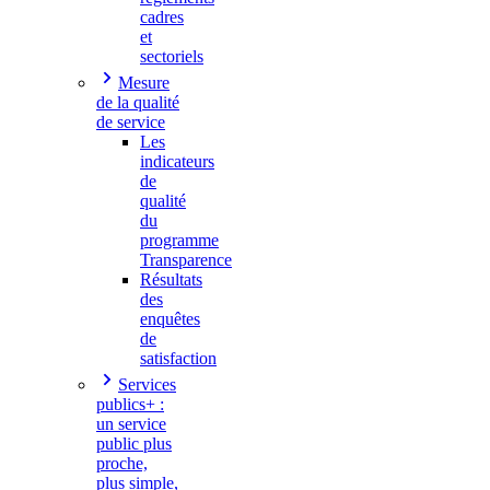
cadres
et
sectoriels
Mesure
de la qualité
de service
Les
indicateurs
de
qualité
du
programme
Transparence
Résultats
des
enquêtes
de
satisfaction
Services
publics+ :
un service
public plus
proche,
plus simple,