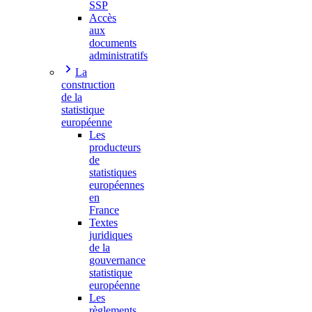
SSP
Accès
aux
documents
administratifs
La
construction
de la
statistique
européenne
Les
producteurs
de
statistiques
européennes
en
France
Textes
juridiques
de la
gouvernance
statistique
européenne
Les
règlements