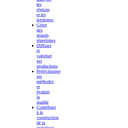
les
régions
et les
territoires
Gérer
des
grands
répertoires
Diffuser
et
valoriser
ses
productions
Perfectionner
ses
méthodes
et
évaluer
la
qualité
Contribuer
à la
construction
de la
statistique