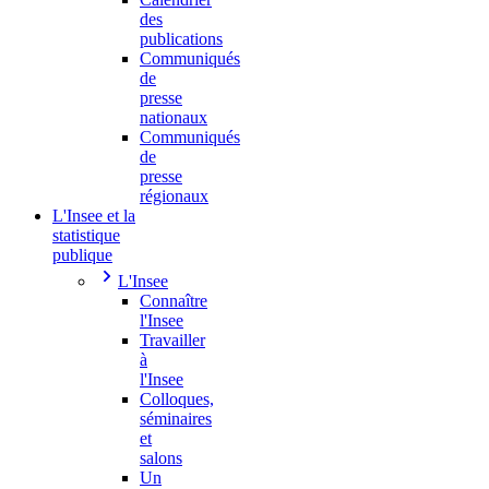
des
publications
Communiqués
de
presse
nationaux
Communiqués
de
presse
régionaux
L'Insee et la
statistique
publique
L'Insee
Connaître
l'Insee
Travailler
à
l'Insee
Colloques,
séminaires
et
salons
Un