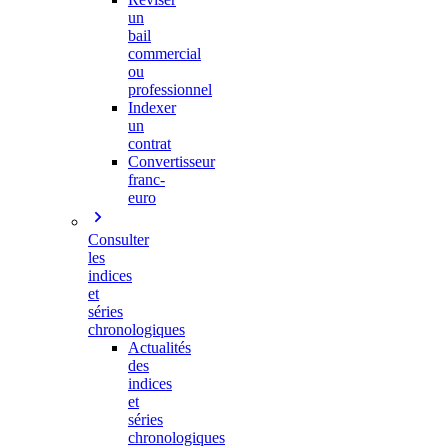
un
bail
commercial
ou
professionnel
Indexer
un
contrat
Convertisseur
franc-
euro
Consulter
les
indices
et
séries
chronologiques
Actualités
des
indices
et
séries
chronologiques