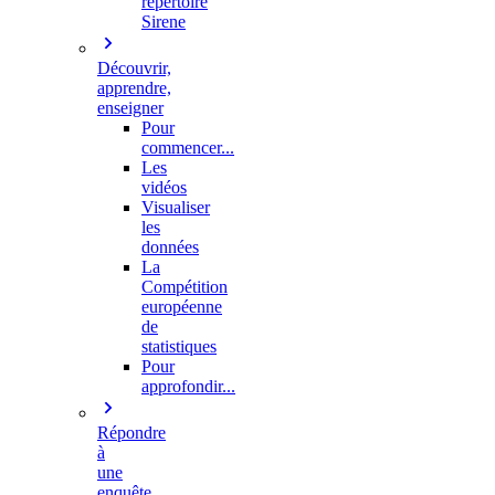
répertoire
Sirene
Découvrir,
apprendre,
enseigner
Pour
commencer...
Les
vidéos
Visualiser
les
données
La
Compétition
européenne
de
statistiques
Pour
approfondir...
Répondre
à
une
enquête