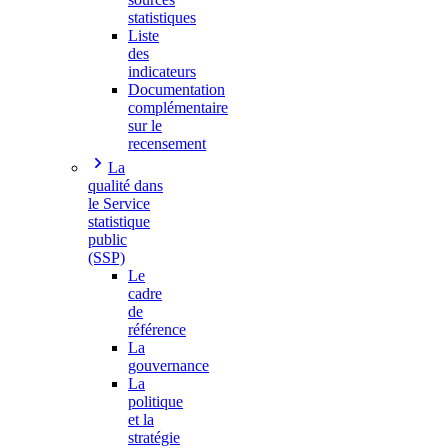
statistiques
Liste
des
indicateurs
Documentation
complémentaire
sur le
recensement
La
qualité dans
le Service
statistique
public
(SSP)
Le
cadre
de
référence
La
gouvernance
La
politique
et la
stratégie