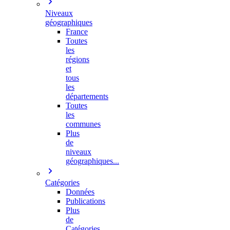
Niveaux
géographiques
France
Toutes
les
régions
et
tous
les
départements
Toutes
les
communes
Plus
de
niveaux
géographiques...
Catégories
Données
Publications
Plus
de
Catégories…