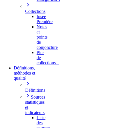
Collections
Insee
Première
Notes
et
points
de
conjoncture
Plus
de
collections...
Définitions,
méthodes et
qualité
Définitions
Sources
statistiques
et
indicateurs
Liste
des
sources