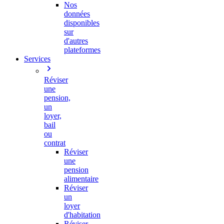
Nos
données
disponibles
sur
d'autres
plateformes
Services
Réviser
une
pension,
un
loyer,
bail
ou
contrat
Réviser
une
pension
alimentaire
Réviser
un
loyer
d'habitation
Réviser