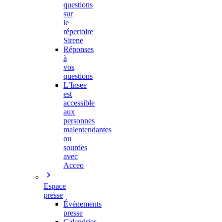
questions
sur
le
répertoire
Sirene
Réponses
à
vos
questions
L’Insee
est
accessible
aux
personnes
malentendantes
ou
sourdes
avec
Acceo
Espace
presse
Événements
presse
Calendrier