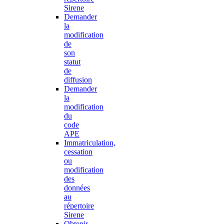
Sirene
Demander
la
modification
de
son
statut
de
diffusion
Demander
la
modification
du
code
APE
Immatriculation,
cessation
ou
modification
des
données
au
répertoire
Sirene
Obtenir