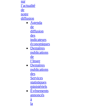
sur
l’actualité
de
notre
diffusion
Agenda
de
diffusion
des
indicateurs
économiques
Dernières
publications
de
l’Insee
Dernières
publications
des
Services
statistiques
ministériels
Évènements
annoncés
à
la