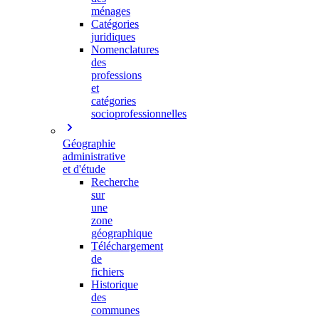
ménages
Catégories
juridiques
Nomenclatures
des
professions
et
catégories
socioprofessionnelles
Géographie
administrative
et d'étude
Recherche
sur
une
zone
géographique
Téléchargement
de
fichiers
Historique
des
communes