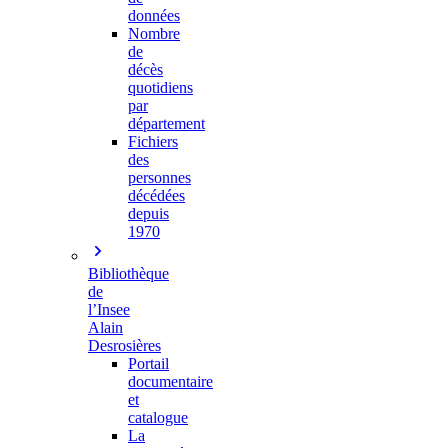
données
Nombre
de
décès
quotidiens
par
département
Fichiers
des
personnes
décédées
depuis
1970
Bibliothèque
de
l’Insee
Alain
Desrosières
Portail
documentaire
et
catalogue
La