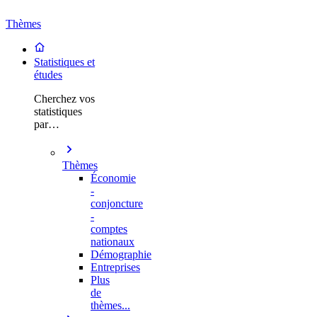
Thèmes
Statistiques et
études
Cherchez vos
statistiques
par…
Thèmes
Économie
-
conjoncture
-
comptes
nationaux
Démographie
Entreprises
Plus
de
thèmes...