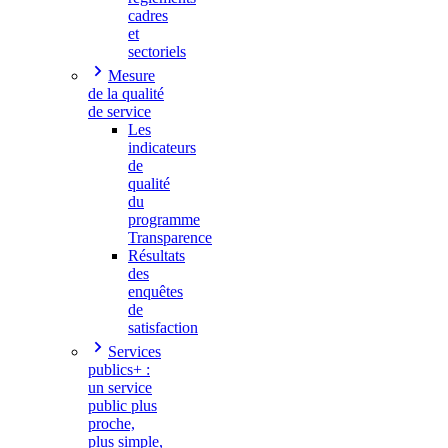
cadres
et
sectoriels
Mesure
de la qualité
de service
Les
indicateurs
de
qualité
du
programme
Transparence
Résultats
des
enquêtes
de
satisfaction
Services
publics+ :
un service
public plus
proche,
plus simple,