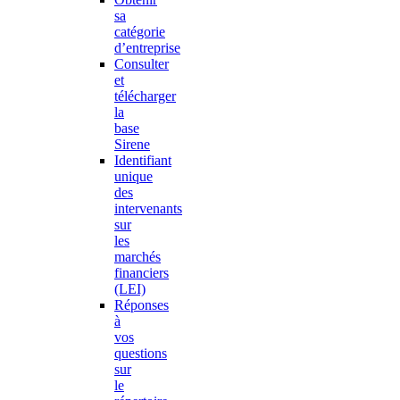
sa
catégorie
d’entreprise
Consulter
et
télécharger
la
base
Sirene
Identifiant
unique
des
intervenants
sur
les
marchés
financiers
(LEI)
Réponses
à
vos
questions
sur
le