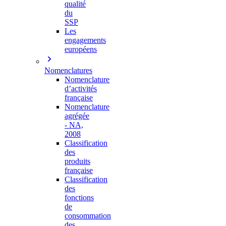
qualité
du
SSP
Les
engagements
européens
Nomenclatures
Nomenclature
d’activités
française
Nomenclature
agrégée
- NA,
2008
Classification
des
produits
française
Classification
des
fonctions
de
consommation
des