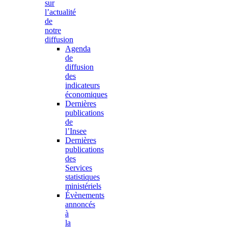
sur
l’actualité
de
notre
diffusion
Agenda
de
diffusion
des
indicateurs
économiques
Dernières
publications
de
l’Insee
Dernières
publications
des
Services
statistiques
ministériels
Évènements
annoncés
à
la