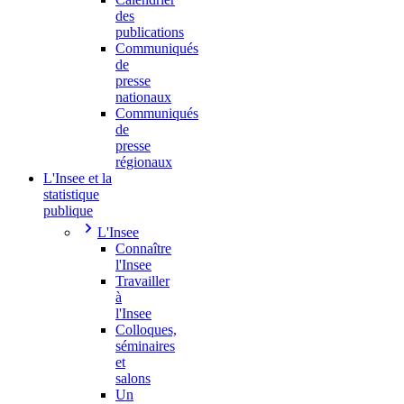
des
publications
Communiqués
de
presse
nationaux
Communiqués
de
presse
régionaux
L'Insee et la
statistique
publique
L'Insee
Connaître
l'Insee
Travailler
à
l'Insee
Colloques,
séminaires
et
salons
Un