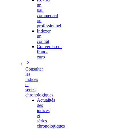
un
bail
commercial
ou
professionnel
Indexer
un
contrat
Convertisseur
franc-
euro
Consulter
les
indices
et
séries
chronologiques
Actualités
des
indices
et
séries
chronologiques