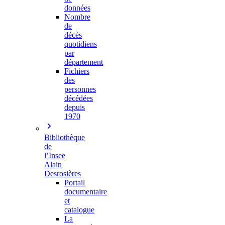
données
Nombre
de
décès
quotidiens
par
département
Fichiers
des
personnes
décédées
depuis
1970
Bibliothèque
de
l’Insee
Alain
Desrosières
Portail
documentaire
et
catalogue
La