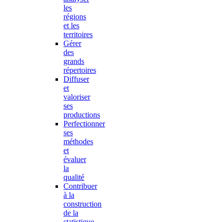
les
régions
et les
territoires
Gérer
des
grands
répertoires
Diffuser
et
valoriser
ses
productions
Perfectionner
ses
méthodes
et
évaluer
la
qualité
Contribuer
à la
construction
de la
statistique