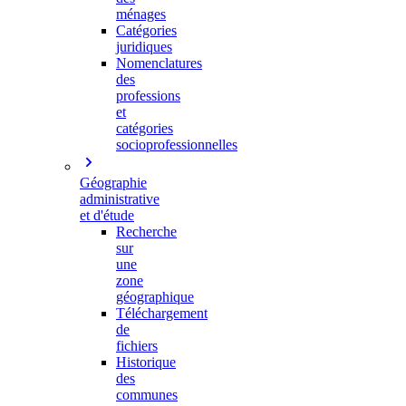
ménages
Catégories
juridiques
Nomenclatures
des
professions
et
catégories
socioprofessionnelles
Géographie
administrative
et d'étude
Recherche
sur
une
zone
géographique
Téléchargement
de
fichiers
Historique
des
communes