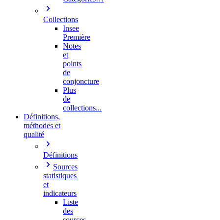
Collections
Insee
Première
Notes
et
points
de
conjoncture
Plus
de
collections...
Définitions,
méthodes et
qualité
Définitions
Sources
statistiques
et
indicateurs
Liste
des
sources