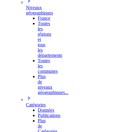
Niveaux
géographiques
France
Toutes
les
régions
et
tous
les
départements
Toutes
les
communes
Plus
de
niveaux
géographiques...
Catégories
Données
Publications
Plus
de
Catégories…