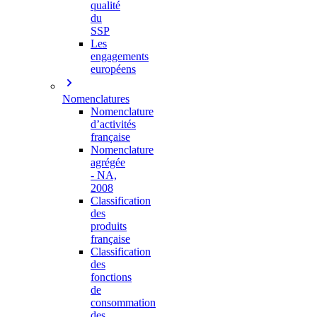
qualité
du
SSP
Les
engagements
européens
Nomenclatures
Nomenclature
d’activités
française
Nomenclature
agrégée
- NA,
2008
Classification
des
produits
française
Classification
des
fonctions
de
consommation
des