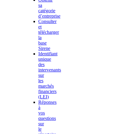
sa
catégorie
d’entreprise
Consulter
et
télécharger
la
base
Sirene
Identifiant
unique
des
intervenants
sur
les
marchés
financiers
(LEI)
Réponses
à
vos
questions
sur
le