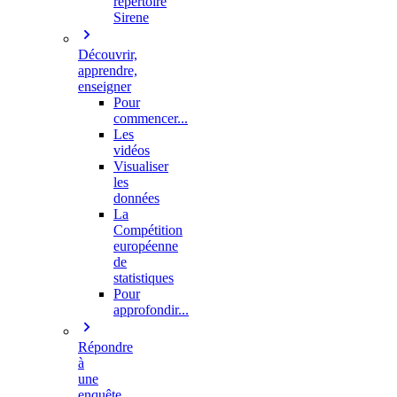
répertoire
Sirene
Découvrir,
apprendre,
enseigner
Pour
commencer...
Les
vidéos
Visualiser
les
données
La
Compétition
européenne
de
statistiques
Pour
approfondir...
Répondre
à
une
enquête