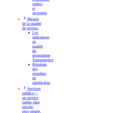
cadres
et
sectoriels
Mesure
de la qualité
de service
Les
indicateurs
de
qualité
du
programme
Transparence
Résultats
des
enquêtes
de
satisfaction
Services
publics+ :
un service
public plus
proche,
plus simple,