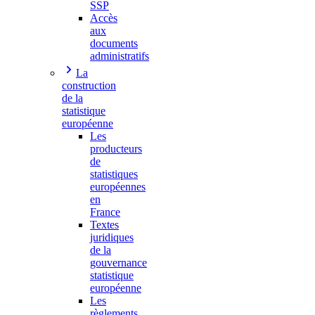
SSP
Accès
aux
documents
administratifs
La
construction
de la
statistique
européenne
Les
producteurs
de
statistiques
européennes
en
France
Textes
juridiques
de la
gouvernance
statistique
européenne
Les
règlements