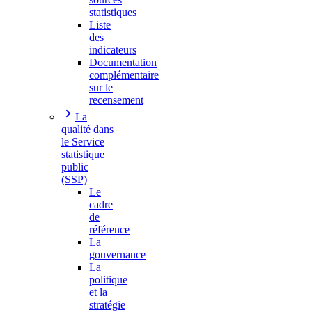
statistiques
Liste
des
indicateurs
Documentation
complémentaire
sur le
recensement
La
qualité dans
le Service
statistique
public
(SSP)
Le
cadre
de
référence
La
gouvernance
La
politique
et la
stratégie