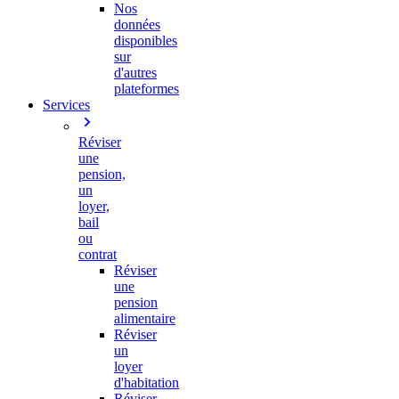
Nos
données
disponibles
sur
d'autres
plateformes
Services
Réviser
une
pension,
un
loyer,
bail
ou
contrat
Réviser
une
pension
alimentaire
Réviser
un
loyer
d'habitation
Réviser