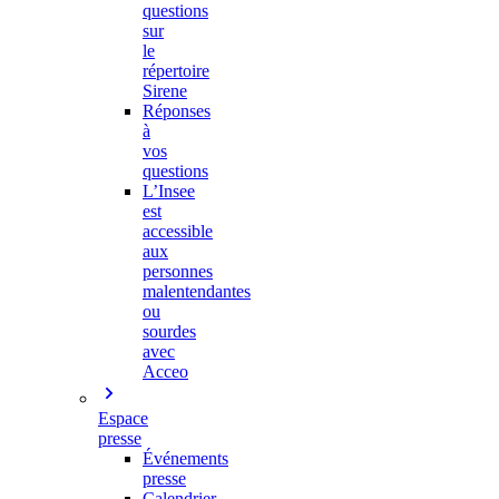
questions
sur
le
répertoire
Sirene
Réponses
à
vos
questions
L’Insee
est
accessible
aux
personnes
malentendantes
ou
sourdes
avec
Acceo
Espace
presse
Événements
presse
Calendrier