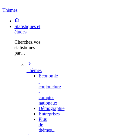
Thèmes
Statistiques et
études
Cherchez vos
statistiques
par…
Thèmes
Économie
-
conjoncture
-
comptes
nationaux
Démographie
Entreprises
Plus
de
thèmes...