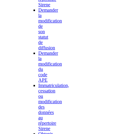
Sirene
Demander
la
modification
de
son
statut
de
diffusion
Demander
la
modification
du
code
APE
Immatriculation,
cessation
ou
modification
des
données
au
répertoire
Sirene
Obtenir