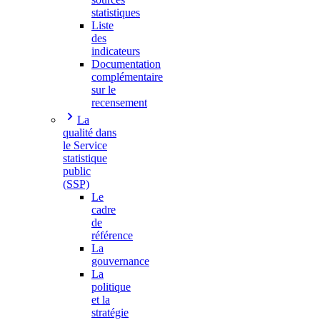
statistiques
Liste
des
indicateurs
Documentation
complémentaire
sur le
recensement
La
qualité dans
le Service
statistique
public
(SSP)
Le
cadre
de
référence
La
gouvernance
La
politique
et la
stratégie