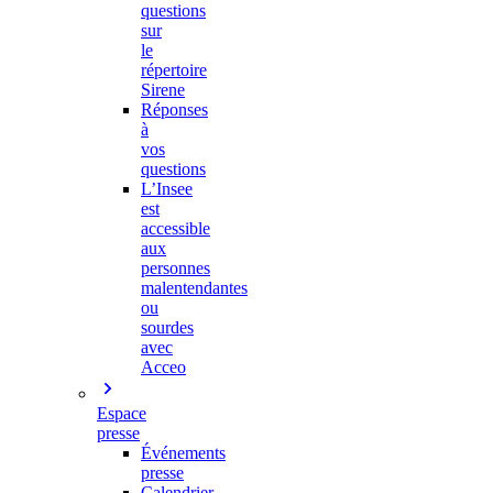
questions
sur
le
répertoire
Sirene
Réponses
à
vos
questions
L’Insee
est
accessible
aux
personnes
malentendantes
ou
sourdes
avec
Acceo
Espace
presse
Événements
presse
Calendrier