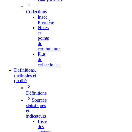
Collections
Insee
Première
Notes
et
points
de
conjoncture
Plus
de
collections...
Définitions,
méthodes et
qualité
Définitions
Sources
statistiques
et
indicateurs
Liste
des
sources