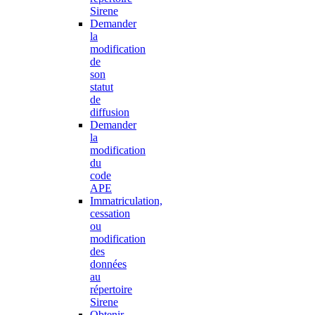
Sirene
Demander
la
modification
de
son
statut
de
diffusion
Demander
la
modification
du
code
APE
Immatriculation,
cessation
ou
modification
des
données
au
répertoire
Sirene
Obtenir