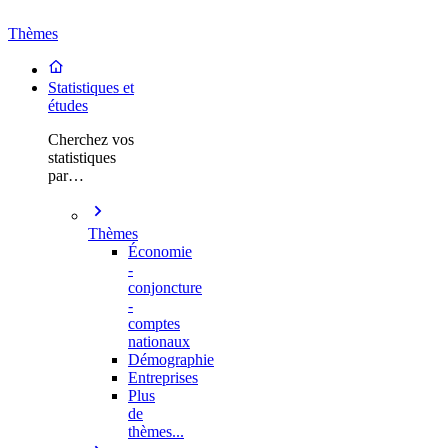
Thèmes
Statistiques et
études
Cherchez vos
statistiques
par…
Thèmes
Économie
-
conjoncture
-
comptes
nationaux
Démographie
Entreprises
Plus
de
thèmes...