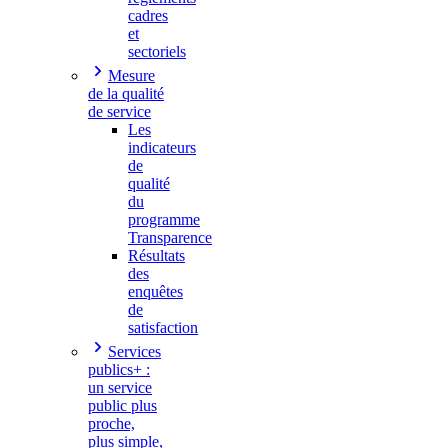
cadres
et
sectoriels
Mesure
de la qualité
de service
Les
indicateurs
de
qualité
du
programme
Transparence
Résultats
des
enquêtes
de
satisfaction
Services
publics+ :
un service
public plus
proche,
plus simple,