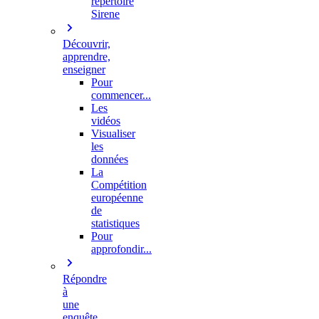
répertoire
Sirene
Découvrir,
apprendre,
enseigner
Pour
commencer...
Les
vidéos
Visualiser
les
données
La
Compétition
européenne
de
statistiques
Pour
approfondir...
Répondre
à
une
enquête