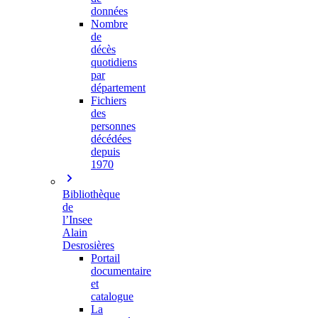
données
Nombre
de
décès
quotidiens
par
département
Fichiers
des
personnes
décédées
depuis
1970
Bibliothèque
de
l’Insee
Alain
Desrosières
Portail
documentaire
et
catalogue
La