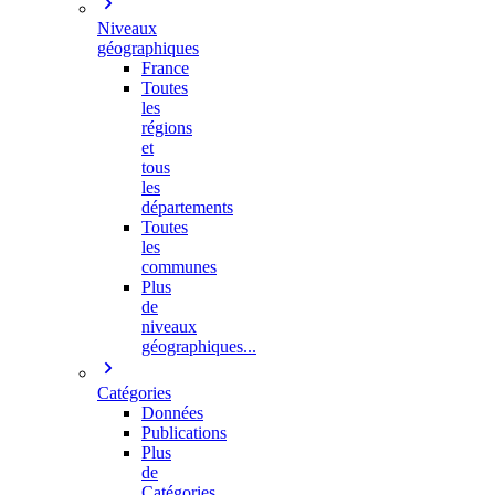
Niveaux
géographiques
France
Toutes
les
régions
et
tous
les
départements
Toutes
les
communes
Plus
de
niveaux
géographiques...
Catégories
Données
Publications
Plus
de
Catégories…