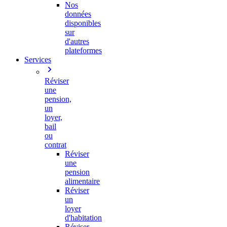
Nos
données
disponibles
sur
d'autres
plateformes
Services
Réviser
une
pension,
un
loyer,
bail
ou
contrat
Réviser
une
pension
alimentaire
Réviser
un
loyer
d'habitation
Réviser