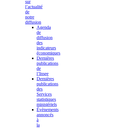
sur
l’actualité
de
notre
diffusion
Agenda
de
diffusion
des
indicateurs
économiques
Dernières
publications
de
l’Insee
Dernières
publications
des
Services
statistiques
ministériels
Évènements
annoncés
à
la