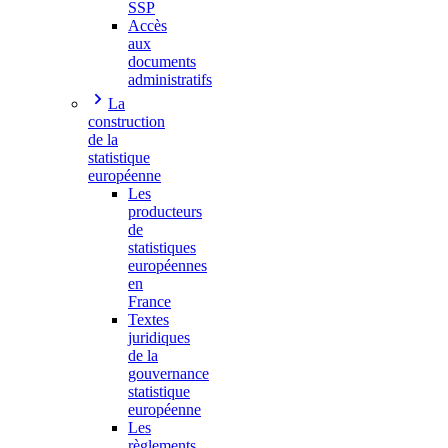
SSP
Accès
aux
documents
administratifs
La
construction
de la
statistique
européenne
Les
producteurs
de
statistiques
européennes
en
France
Textes
juridiques
de la
gouvernance
statistique
européenne
Les
règlements