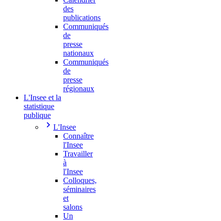
des
publications
Communiqués
de
presse
nationaux
Communiqués
de
presse
régionaux
L'Insee et la
statistique
publique
L'Insee
Connaître
l'Insee
Travailler
à
l'Insee
Colloques,
séminaires
et
salons
Un