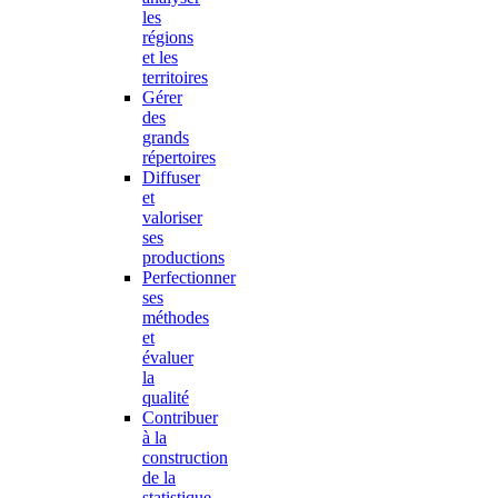
les
régions
et les
territoires
Gérer
des
grands
répertoires
Diffuser
et
valoriser
ses
productions
Perfectionner
ses
méthodes
et
évaluer
la
qualité
Contribuer
à la
construction
de la
statistique