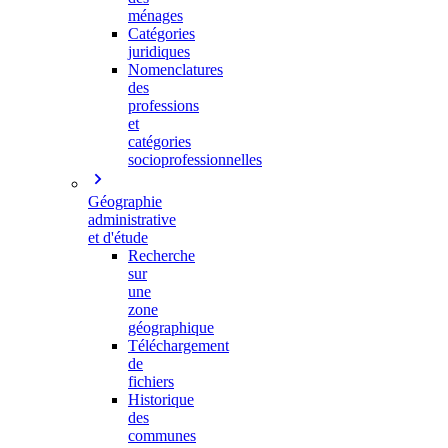
ménages
Catégories
juridiques
Nomenclatures
des
professions
et
catégories
socioprofessionnelles
Géographie
administrative
et d'étude
Recherche
sur
une
zone
géographique
Téléchargement
de
fichiers
Historique
des
communes