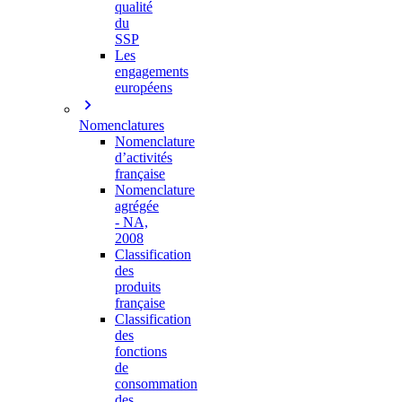
qualité
du
SSP
Les
engagements
européens
Nomenclatures
Nomenclature
d’activités
française
Nomenclature
agrégée
- NA,
2008
Classification
des
produits
française
Classification
des
fonctions
de
consommation
des