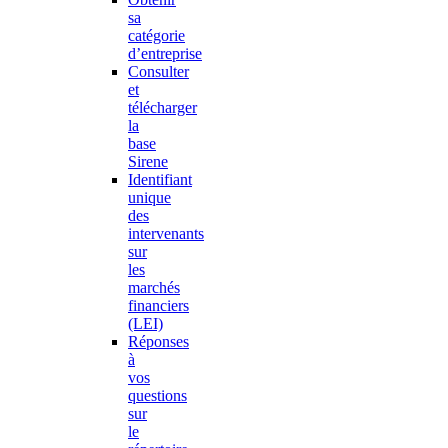
sa
catégorie
d’entreprise
Consulter
et
télécharger
la
base
Sirene
Identifiant
unique
des
intervenants
sur
les
marchés
financiers
(LEI)
Réponses
à
vos
questions
sur
le