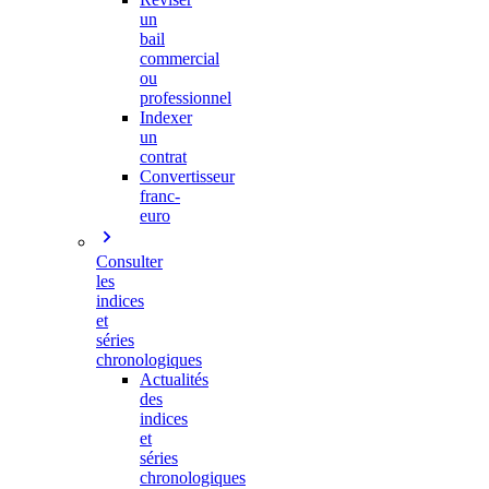
un
bail
commercial
ou
professionnel
Indexer
un
contrat
Convertisseur
franc-
euro
Consulter
les
indices
et
séries
chronologiques
Actualités
des
indices
et
séries
chronologiques