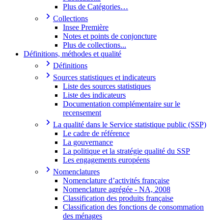
Plus de Catégories…
Collections
Insee Première
Notes et points de conjoncture
Plus de collections...
Définitions, méthodes et qualité
Définitions
Sources statistiques et indicateurs
Liste des sources statistiques
Liste des indicateurs
Documentation complémentaire sur le
recensement
La qualité dans le Service statistique public (SSP)
Le cadre de référence
La gouvernance
La politique et la stratégie qualité du SSP
Les engagements européens
Nomenclatures
Nomenclature d’activités française
Nomenclature agrégée - NA, 2008
Classification des produits française
Classification des fonctions de consommation
des ménages