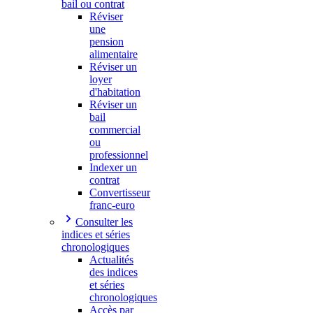
bail ou contrat
Réviser
une
pension
alimentaire
Réviser un
loyer
d'habitation
Réviser un
bail
commercial
ou
professionnel
Indexer un
contrat
Convertisseur
franc-euro
Consulter les
indices et séries
chronologiques
Actualités
des indices
et séries
chronologiques
Accès par