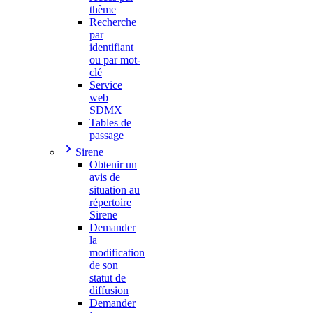
thème
Recherche
par
identifiant
ou par mot-
clé
Service
web
SDMX
Tables de
passage
Sirene
Obtenir un
avis de
situation au
répertoire
Sirene
Demander
la
modification
de son
statut de
diffusion
Demander