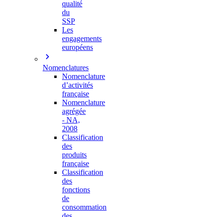
qualité
du
SSP
Les
engagements
européens
Nomenclatures
Nomenclature
d’activités
française
Nomenclature
agrégée
- NA,
2008
Classification
des
produits
française
Classification
des
fonctions
de
consommation
des