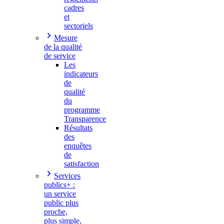
cadres
et
sectoriels
Mesure
de la qualité
de service
Les
indicateurs
de
qualité
du
programme
Transparence
Résultats
des
enquêtes
de
satisfaction
Services
publics+ :
un service
public plus
proche,
plus simple,