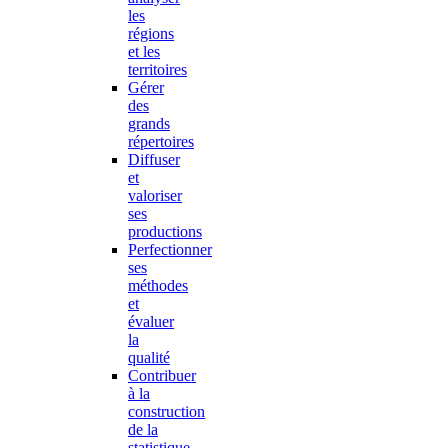
les
régions
et les
territoires
Gérer
des
grands
répertoires
Diffuser
et
valoriser
ses
productions
Perfectionner
ses
méthodes
et
évaluer
la
qualité
Contribuer
à la
construction
de la
statistique