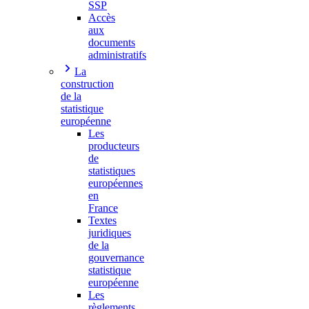
SSP
Accès
aux
documents
administratifs
La
construction
de la
statistique
européenne
Les
producteurs
de
statistiques
européennes
en
France
Textes
juridiques
de la
gouvernance
statistique
européenne
Les
règlements