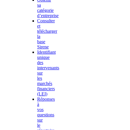
sa
catégorie
d’entreprise
Consulter
et
télécharger
la
base
Sirene
Identifiant
unique
des
intervenants
sur
les
marchés
financiers
(LEI)
Réponses
à
vos
questions
sur
le