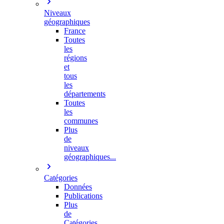
Niveaux
géographiques
France
Toutes
les
régions
et
tous
les
départements
Toutes
les
communes
Plus
de
niveaux
géographiques...
Catégories
Données
Publications
Plus
de
Catégories…