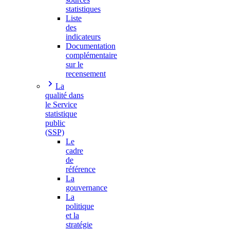
statistiques
Liste
des
indicateurs
Documentation
complémentaire
sur le
recensement
La
qualité dans
le Service
statistique
public
(SSP)
Le
cadre
de
référence
La
gouvernance
La
politique
et la
stratégie