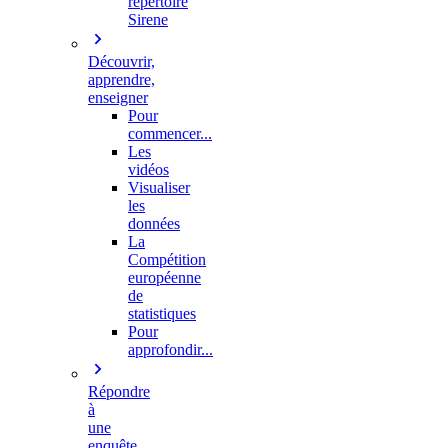
répertoire
Sirene
Découvrir,
apprendre,
enseigner
Pour
commencer...
Les
vidéos
Visualiser
les
données
La
Compétition
européenne
de
statistiques
Pour
approfondir...
Répondre
à
une
enquête