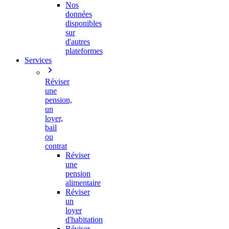
Nos
données
disponibles
sur
d'autres
plateformes
Services
Réviser
une
pension,
un
loyer,
bail
ou
contrat
Réviser
une
pension
alimentaire
Réviser
un
loyer
d'habitation
Réviser