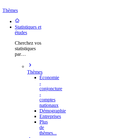
Thèmes
Statistiques et
études
Cherchez vos
statistiques
par…
Thèmes
Économie
-
conjoncture
-
comptes
nationaux
Démographie
Entreprises
Plus
de
thèmes...