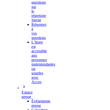
questions
sur
le
répertoire
Sirene
Réponses
à
vos
questions
L’Insee
est
accessible
aux
personnes
malentendantes
ou
sourdes
avec
Acceo
Espace
presse
Événements
presse
Calendrier