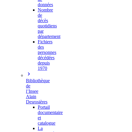
données
Nombre
de
décès
quotidiens
par
département
Fichiers
des
personnes
décédées
depuis
1970
Bibliothèque
de
l’Insee
Alain
Desrosières
Portail
documentaire
et
catalogue
La