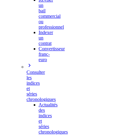
un
bail
commercial
ou
professionnel
Indexer
un
contrat
Convertisseur
franc-
euro
Consulter
les
indices
et
séries
chronologiques
Actualités
des
indices
et
séries
chronologiques