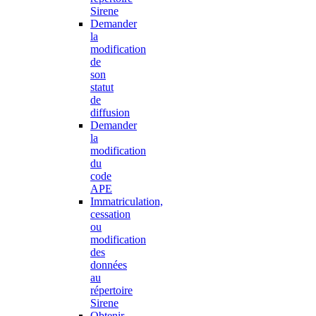
Sirene
Demander
la
modification
de
son
statut
de
diffusion
Demander
la
modification
du
code
APE
Immatriculation,
cessation
ou
modification
des
données
au
répertoire
Sirene
Obtenir