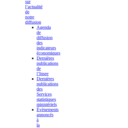
sur
l’actualité
de
notre
diffusion
Agenda
de
diffusion
des
indicateurs
économiques
Dernières
publications
de
l’Insee
Dernières
publications
des
Services
statistiques
ministériels
Évènements
annoncés
à
la