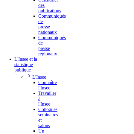
des
publications
Communiqués
de
presse
nationaux
Communiqués
de
presse
régionaux
L'Insee et la
statistique
publique
L'Insee
Connaître
l'Insee
Travailler
à
l'Insee
Colloques,
séminaires
et
salons
Un