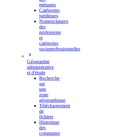
ménages
Catégories
juridiques
Nomenclatures
des
professions
et
catégories
socioprofessionnelles
Géographie
administrative
et d'étude
Recherche
sur
une
zone
géographique
Téléchargement
de
fichiers
Historique
des
communes