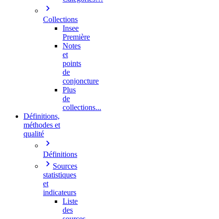
Collections
Insee
Première
Notes
et
points
de
conjoncture
Plus
de
collections...
Définitions,
méthodes et
qualité
Définitions
Sources
statistiques
et
indicateurs
Liste
des
sources