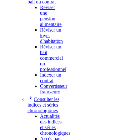
bail ou contrat
Réviser
une
pension
alimentaire
Réviser un
loyer
d'habitation
Réviser un
bail
commercial
ou
professionnel
Indexer un
contrat
Convertisseur
franc-euro
Consulter les
indices et séries
chronologiques
Actualités
des indices
et séries
chronologiques
Accès par