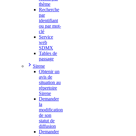
thème
Recherche
par
identifiant
ou par mot-
clé
Service
web
SDMX
Tables de
passage
Sirene
Obtenir un
avis de
situation au
répertoire
Sirene
Demander
la
modification
de son
statut de
diffusion
Demander