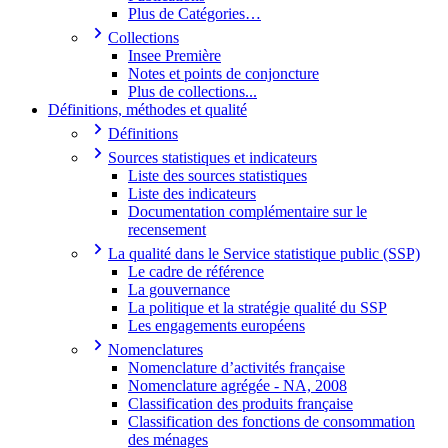
Plus de Catégories…
Collections
Insee Première
Notes et points de conjoncture
Plus de collections...
Définitions, méthodes et qualité
Définitions
Sources statistiques et indicateurs
Liste des sources statistiques
Liste des indicateurs
Documentation complémentaire sur le
recensement
La qualité dans le Service statistique public (SSP)
Le cadre de référence
La gouvernance
La politique et la stratégie qualité du SSP
Les engagements européens
Nomenclatures
Nomenclature d’activités française
Nomenclature agrégée - NA, 2008
Classification des produits française
Classification des fonctions de consommation
des ménages