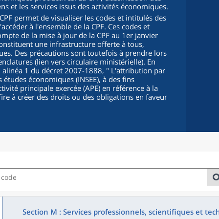
iens et les services issus des activités économiques.
PF permet de visualiser les codes et intitulés des
d'accéder à l'ensemble de la CPF. Ces codes et
compte de la mise à jour de la CPF au 1er janvier
onstituent une infrastructure offerte à tous,
s. Des précautions sont toutefois à prendre lors
clatures (lien vers circulaire ministérielle). En
5, alinéa 1 du décret 2007-1888, "
L'attribution par
 des études économiques (INSEE), à des fins
ctivité principale exercée (APE) en référence à la
fire à créer des droits ou des obligations en faveur
Section M : Services professionnels, scientifiques et te