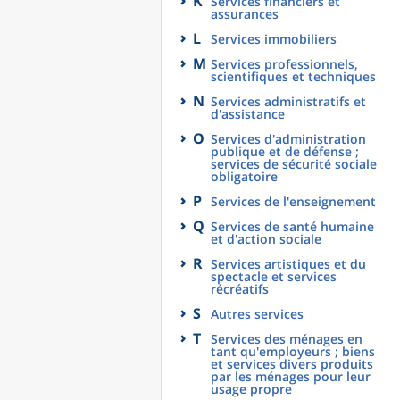
K
Services financiers et
assurances
L
Services immobiliers
M
Services professionnels,
scientifiques et techniques
N
Services administratifs et
d'assistance
O
Services d'administration
publique et de défense ;
services de sécurité sociale
obligatoire
P
Services de l'enseignement
Q
Services de santé humaine
et d'action sociale
R
Services artistiques et du
spectacle et services
récréatifs
S
Autres services
T
Services des ménages en
tant qu'employeurs ; biens
et services divers produits
par les ménages pour leur
usage propre