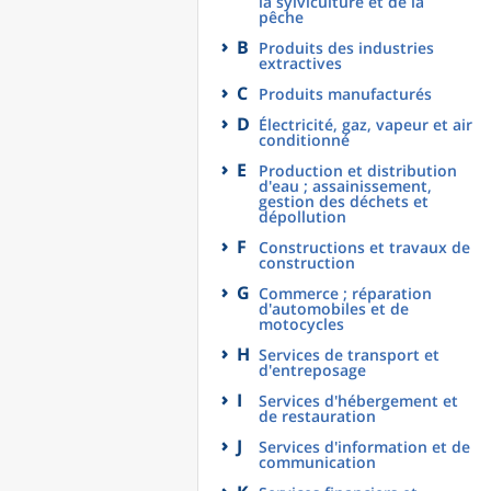
la sylviculture et de la
pêche
B
Produits des industries
extractives
C
Produits manufacturés
D
Électricité, gaz, vapeur et air
conditionné
E
Production et distribution
d'eau ; assainissement,
gestion des déchets et
dépollution
F
Constructions et travaux de
construction
G
Commerce ; réparation
d'automobiles et de
motocycles
H
Services de transport et
d'entreposage
I
Services d'hébergement et
de restauration
J
Services d'information et de
communication