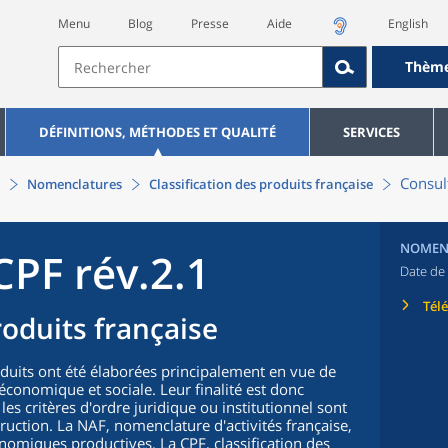
Menu
Blog
Presse
Aide
English
Thèm
DÉFINITIONS, MÉTHODES ET QUALITÉ
SERVICES
Consult
Nomenclatures
Classification des produits française
NOMEN
CPF rév.2.1
Date de 
Tél
roduits française
oduits ont été élaborées principalement en vue de
n économique et sociale. Leur finalité est donc
 les critères d'ordre juridique ou institutionnel sont
truction. La NAF, nomenclature d'activités française,
nomiques productives. La CPF, classification des