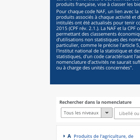
produits française, vise à classer les b
Pour chaque code NAF, un lien avec la C
produits associés à chaque activité et 
intitulés ont été actualisés pour tenir 
2015 (CPF rév. 2.1.). La NAF et la CPF c
permettant des classements économique
d'utilisations non statistiques des nomen
particulier, comme le précise l'article 
l'Institut national de la statistique et
statistiques, d'un code caractérisant l'a
nomenclature d'activités ne saurait suf
ou à charge des unités concernées
".
Rechercher dans la nomenclature
Tous les niveaux
A
Produits de l'agriculture, de