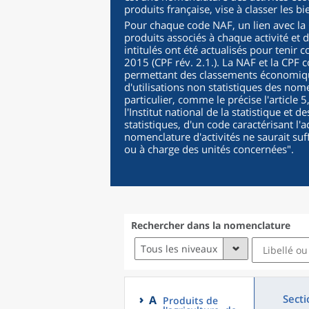
produits française, vise à classer les b
Pour chaque code NAF, un lien avec la C
produits associés à chaque activité et 
intitulés ont été actualisés pour tenir 
2015 (CPF rév. 2.1.). La NAF et la CPF c
permettant des classements économique
d'utilisations non statistiques des nomen
particulier, comme le précise l'article 
l'Institut national de la statistique et
statistiques, d'un code caractérisant l'a
nomenclature d'activités ne saurait suf
ou à charge des unités concernées
".
Rechercher dans la nomenclature
Tous les niveaux
Secti
A
Produits de