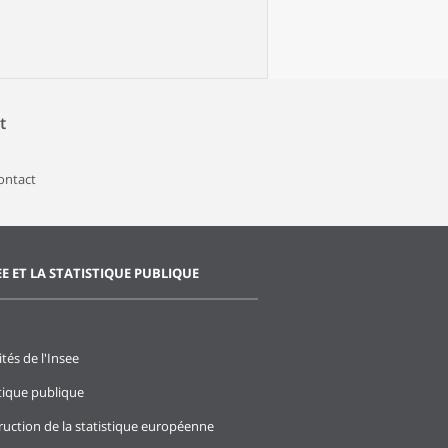
t
contact
EE ET LA STATISTIQUE PUBLIQUE
ités de l'Insee
stique publique
ruction de la statistique européenne