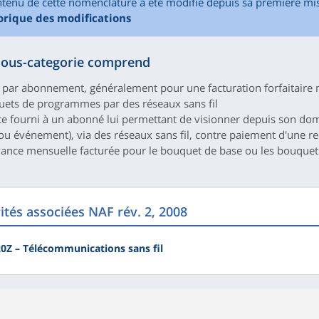
ntenu de cette nomenclature a été modifié depuis sa première mis
torique des modifications
sous-categorie comprend
 par abonnement, généralement pour une facturation forfaitair
ets de programmes par des réseaux sans fil
ce fourni à un abonné lui permettant de visionner depuis son do
 ou événement), via des réseaux sans fil, contre paiement d'une re
ance mensuelle facturée pour le bouquet de base ou les bouquet
vités associées NAF rév. 2, 2008
20Z – Télécommunications sans fil