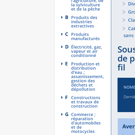
l'agriculture, de
Div
la sylviculture
et de la pêche
Gro
B
Produits des
Cla
industries
extractives
Cat
C
Produits
sans 
manufacturés
D
Sous
Électricité, gaz,
vapeur et air
conditionné
de p
E
Production et
fil
distribution
d'eau ;
assainissement,
gestion des
déchets et
NOME
dépollution
F
Derniè
Constructions
et travaux de
construction
G
Commerce ;
réparation
d'automobiles
Aver
et de
motocycles