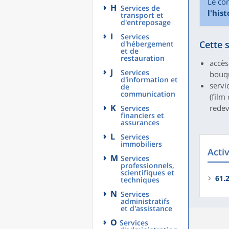
Le co
H
Services de
l'his
transport et
d'entreposage
I
Services
Cette 
d'hébergement
et de
restauration
accès
J
Services
bouqu
d'information et
servi
de
communication
(film
K
redev
Services
financiers et
assurances
L
Services
immobiliers
Acti
M
Services
professionnels,
scientifiques et
61.
techniques
N
Services
administratifs
et d'assistance
O
Services