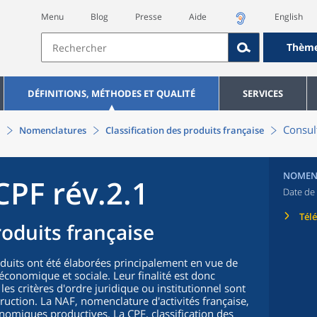
Menu
Blog
Presse
Aide
English
Thèm
DÉFINITIONS, MÉTHODES ET QUALITÉ
SERVICES
Consult
Nomenclatures
Classification des produits française
NOMEN
CPF rév.2.1
Date de 
Tél
roduits française
oduits ont été élaborées principalement en vue de
n économique et sociale. Leur finalité est donc
 les critères d'ordre juridique ou institutionnel sont
truction. La NAF, nomenclature d'activités française,
nomiques productives. La CPF, classification des