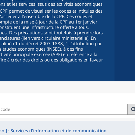
iens et les services issus des activités économiques.
PF permet de visualiser les codes et intitulés des
d'accéder à l'ensemble de la CPF. Ces codes et
compte de la mise à jour de la CPF au 1er janvier
onstituent une infrastructure offerte à tous,
s. Des précautions sont toutefois à prendre lors
clatures (lien vers circulaire ministérielle). En
5, alinéa 1 du décret 2007-1888, "
L'attribution par
 des études économiques (INSEE), à des fins
ctivité principale exercée (APE) en référence à la
fire à créer des droits ou des obligations en faveur
on J : Services d'information et de communication