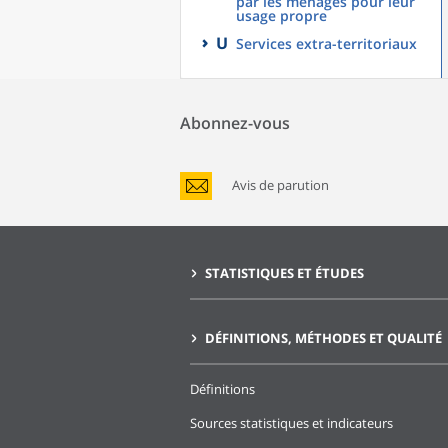
par les ménages pour leur
usage propre
U
Services extra-territoriaux
Abonnez-vous
Avis de parution
STATISTIQUES ET ÉTUDES
DÉFINITIONS, MÉTHODES ET QUALITÉ
Définitions
Sources statistiques et indicateurs