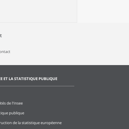
t
contact
EE ET LA STATISTIQUE PUBLIQUE
ités de l'Insee
stique publique
ruction de la statistique européenne