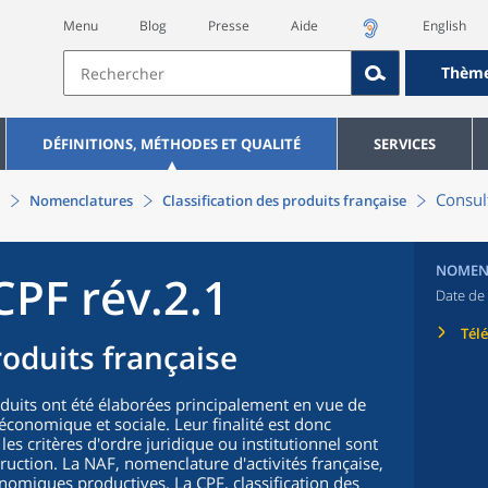
Menu
Blog
Presse
Aide
English
Thèm
DÉFINITIONS, MÉTHODES ET QUALITÉ
SERVICES
Consult
Nomenclatures
Classification des produits française
NOMEN
CPF rév.2.1
Date de 
Tél
roduits française
oduits ont été élaborées principalement en vue de
n économique et sociale. Leur finalité est donc
 les critères d'ordre juridique ou institutionnel sont
truction. La NAF, nomenclature d'activités française,
nomiques productives. La CPF, classification des