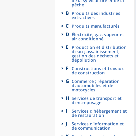
de la sylviculture et de la
pêche
B
Produits des industries
extractives
C
Produits manufacturés
D
Électricité, gaz, vapeur et
air conditionné
E
Production et distribution
d'eau ; assainissement,
gestion des déchets et
dépollution
F
Constructions et travaux
de construction
G
Commerce ; réparation
d'automobiles et de
motocycles
H
Services de transport et
d'entreposage
I
Services d'hébergement et
de restauration
J
Services d'information et
de communication