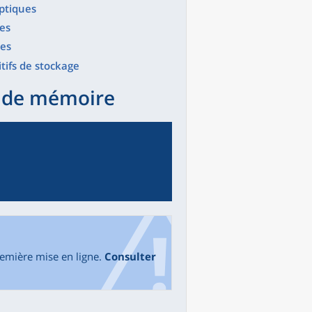
optiques
es
ues
tifs de stockage
s de mémoire
remière mise en ligne.
Consulter