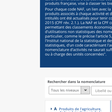
produits française, vise à classer les b
Pour chaque code NAF, un lien avec la C
produits associés à chaque activité et 
intitulés ont été actualisés pour tenir 
2015 (CPF rév. 2.1.). La NAF et la CPF c
permettant des classements économique
d'utilisations non statistiques des nomen
particulier, comme le précise l'article 
l'Institut national de la statistique et
statistiques, d'un code caractérisant l'a
nomenclature d'activités ne saurait suf
ou à charge des unités concernées
".
Rechercher dans la nomenclature
Tous les niveaux
A
Produits de l'agriculture,