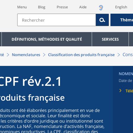
Menu
Blog
Presse
Aide
English
Thèm
DÉFINITIONS, MÉTHODES ET QUALITÉ
SERVICES
Consu
ité
Nomenclatures
Classification des produits française
NOMEN
CPF rév.2.1
Date de 
Tél
roduits française
oduits ont été élaborées principalement en vue de
n économique et sociale. Leur finalité est donc
 les critères d'ordre juridique ou institutionnel sont
truction. La NAF, nomenclature d'activités française,
nomiques productives. La CPF, classification des