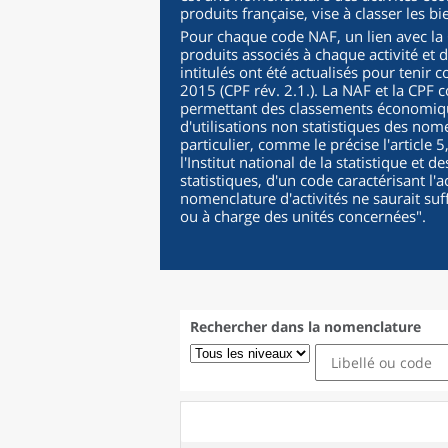
produits française, vise à classer les b
Pour chaque code NAF, un lien avec la C
produits associés à chaque activité et 
intitulés ont été actualisés pour tenir 
2015 (CPF rév. 2.1.). La NAF et la CPF c
permettant des classements économique
d'utilisations non statistiques des nomen
particulier, comme le précise l'article 
l'Institut national de la statistique et
statistiques, d'un code caractérisant l'a
nomenclature d'activités ne saurait suf
ou à charge des unités concernées
".
Rechercher dans la nomenclature