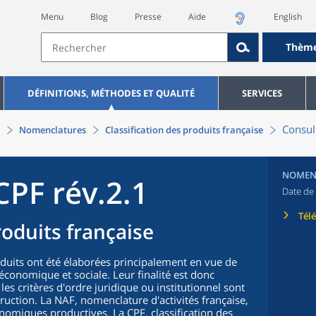
Menu
Blog
Presse
Aide
English
Thèm
DÉFINITIONS, MÉTHODES ET QUALITÉ
SERVICES
Consult
Nomenclatures
Classification des produits française
NOMEN
CPF rév.2.1
Date de 
Tél
roduits française
oduits ont été élaborées principalement en vue de
n économique et sociale. Leur finalité est donc
 les critères d'ordre juridique ou institutionnel sont
truction. La NAF, nomenclature d'activités française,
nomiques productives. La CPF, classification des