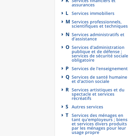
K
Services financiers et
assurances
L
Services immobiliers
M
Services professionnels,
scientifiques et techniques
N
Services administratifs et
d'assistance
O
Services d'administration
publique et de défense ;
services de sécurité sociale
obligatoire
P
Services de l'enseignement
Q
Services de santé humaine
et d'action sociale
R
Services artistiques et du
spectacle et services
récréatifs
S
Autres services
T
Services des ménages en
tant qu'employeurs ; biens
et services divers produits
par les ménages pour leur
usage propre