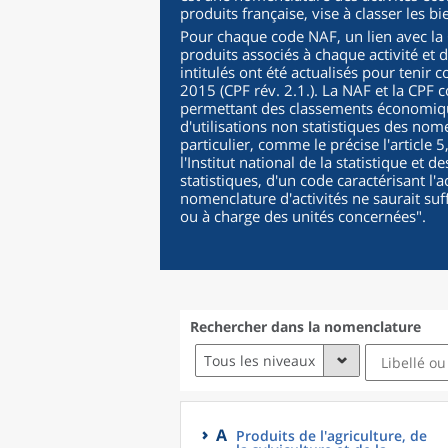
produits française, vise à classer les b
Pour chaque code NAF, un lien avec la C
produits associés à chaque activité et 
intitulés ont été actualisés pour tenir 
2015 (CPF rév. 2.1.). La NAF et la CPF c
permettant des classements économique
d'utilisations non statistiques des nomen
particulier, comme le précise l'article 
l'Institut national de la statistique et
statistiques, d'un code caractérisant l'a
nomenclature d'activités ne saurait suf
ou à charge des unités concernées
".
Rechercher dans la nomenclature
Tous les niveaux
A
Produits de l'agriculture, de