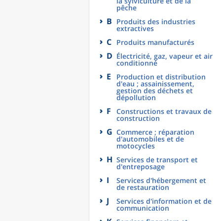
la sylviculture et de la
pêche
B
Produits des industries
extractives
C
Produits manufacturés
D
Électricité, gaz, vapeur et air
conditionné
E
Production et distribution
d'eau ; assainissement,
gestion des déchets et
dépollution
F
Constructions et travaux de
construction
G
Commerce ; réparation
d'automobiles et de
motocycles
H
Services de transport et
d'entreposage
I
Services d'hébergement et
de restauration
J
Services d'information et de
communication