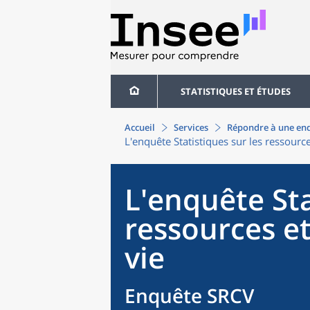
STATISTIQUES ET ÉTUDES
Accueil
Services
Répondre à une enq
L'enquête Statistiques sur les ressource
L'enquête Sta
ressources et
vie
Enquête SRCV