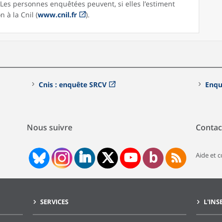
. Les personnes enquêtées peuvent, si elles l’estiment
 à la Cnil (
www.cnil.fr
).
Cnis : enquête SRCV
Enqu
Nous suivre
Contac
Aide et 
SERVICES
L'INS