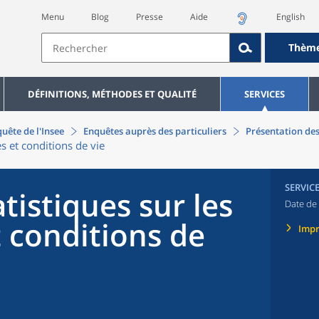
Menu
Blog
Presse
Aide
English
Thèm
DÉFINITIONS, MÉTHODES ET QUALITÉ
SERVICES
uête de l'Insee
Enquêtes auprès des particuliers
Présentation des
s et conditions de vie
SERVIC
tistiques sur les
Date de 
 conditions de
Imp