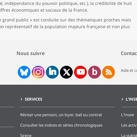
ité, indépendance du pouvoir politique, etc.), la crédibilité de huit
hiffres économiques et sociaux de la France.
e grand public » est conduite sur des thématiques proches mais
lon représentatif de la population majeure française et non plus
Nous suivre
Contac
Aide et 
SERVICES
L'INS
Réviser une pension, un loyer, bail ou contrat
L'Insee
Consulter les indices et séries chronologiques
Les activ
Sirene
La stati