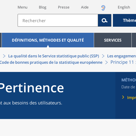
Menu
Blog
Presse
Aide
English
Thèm
DÉFINITIONS, MÉTHODES ET QUALITÉ
SERVICES
La qualité dans le Service statistique public (SSP)
Les engagemen
Principe 11 
 Code de bonnes pratiques de la statistique européenne
MÉTHO
 Pertinence
Date de 
Imp
 aux besoins des utilisateurs.