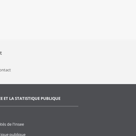
t
contact
EE ET LA STATISTIQUE PUBLIQUE
ités de l'Insee
stique publique