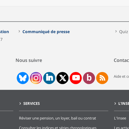
stion
Communiqué de presse
Quiz
17
Nous suivre
Contac
Aide et 
SERVICES
L'INS
Réviser une pension, un loyer, bail ou contrat
L'Insee
Consulter les indices et séries chronologiques
Les activ