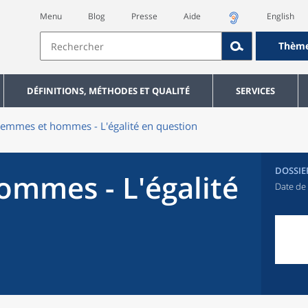
Menu
Blog
Presse
Aide
English
Thèm
DÉFINITIONS, MÉTHODES ET QUALITÉ
SERVICES
emmes et hommes - L'égalité en question
DOSSIE
mmes - L'égalité
Date de 