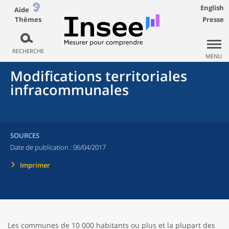
English
Aide
Thèmes
Presse
RECHERCHE
MENU
Modifications territoriales
infracommunales
SOURCES
Date de publication :
06/04/2017
Imprimer
Les communes de 10 000 habitants ou plus et la plupart des