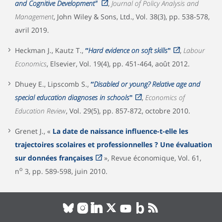
and Cognitive Development"
,
Journal of Policy Analysis and
Management
, John Wiley & Sons, Ltd., Vol. 38(3), pp. 538-578,
avril 2019.
Heckman J., Kautz T.,
“
Hard evidence on soft skills
"
,
Labour
Economics
, Elsevier, Vol. 19(4), pp. 451-464, août 2012.
Dhuey E., Lipscomb S.,
“
Disabled or young? Relative age and
special education diagnoses in schools
"
,
Economics of
Education Review
, Vol. 29(5), pp. 857-872, octobre 2010.
Grenet J., «
La date de naissance influence-t-elle les
trajectoires scolaires et professionnelles ? Une évaluation
sur données françaises
», Revue économique, Vol. 61,
o
n
3, pp. 589-598, juin 2010.