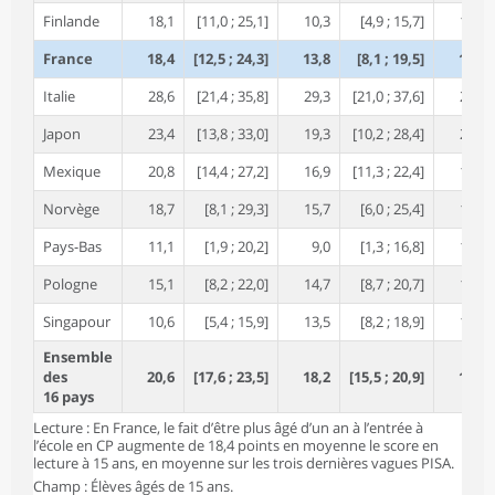
Finlande
18,1
[11,0 ; 25,1]
10,3
[4,9 ; 15,7]
14,9
France
18,4
[12,5 ; 24,3]
13,8
[8,1 ; 19,5]
16,9
Italie
28,6
[21,4 ; 35,8]
29,3
[21,0 ; 37,6]
26,8
Japon
23,4
[13,8 ; 33,0]
19,3
[10,2 ; 28,4]
21,2
Mexique
20,8
[14,4 ; 27,2]
16,9
[11,3 ; 22,4]
17,8
Norvège
18,7
[8,1 ; 29,3]
15,7
[6,0 ; 25,4]
19,6
Pays-Bas
11,1
[1,9 ; 20,2]
9,0
[1,3 ; 16,8]
13,4
Pologne
15,1
[8,2 ; 22,0]
14,7
[8,7 ; 20,7]
13,4
Singapour
10,6
[5,4 ; 15,9]
13,5
[8,2 ; 18,9]
14,1
Ensemble
des
20,6
[17,6 ; 23,5]
18,2
[15,5 ; 20,9]
18,4
16 pays
Lecture : En France, le fait d’être plus âgé d’un an à l’entrée à
l’école en CP augmente de 18,4 points en moyenne le score en
lecture à 15 ans, en moyenne sur les trois dernières vagues PISA.
Champ : Élèves âgés de 15 ans.