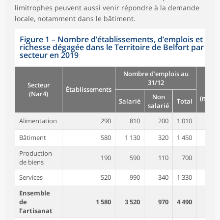
limitrophes peuvent aussi venir répondre à la demande
locale, notamment dans le bâtiment.
Figure 1
–
Nombre d’établissements, d’emplois et
richesse dégagée dans le Territoire de Belfort par
secteur en 2019
Nombre d’emplois au
Rich
31/12
Secteur
Établissements
dég
(Nar4)
Non
(millio
Salarié
Total
salarié
Alimentation
290
810
200
1 010
Bâtiment
580
1 130
320
1 450
Production
190
590
110
700
de biens
Services
520
990
340
1 330
Ensemble
de
1 580
3 520
970
4 490
l’artisanat