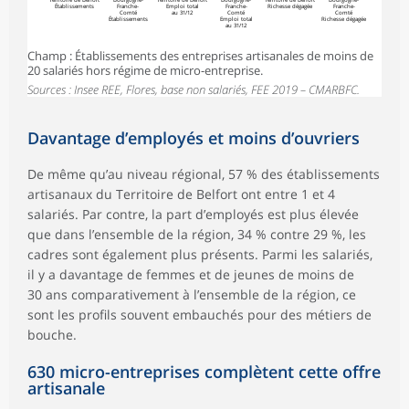
Établissements
Franche-
Emploi total
Franche-
Richesse dégagée
Franche-
Comté
au 31/12
Comté
Comté
Établissements
Emploi total
Richesse dégagée
au 31/12
Champ : Établissements des entreprises artisanales de moins de
20 salariés hors régime de micro-entreprise.
Sources : Insee REE, Flores, base non salariés, FEE 2019 – CMARBFC.
Davantage d’employés et moins d’ouvriers
De même qu’au niveau régional, 57 % des établissements
artisanaux du Territoire de Belfort ont entre 1 et 4
salariés. Par contre, la part d’employés est plus élevée
que dans l’ensemble de la région, 34 % contre 29 %, les
cadres sont également plus présents. Parmi les salariés,
il y a davantage de femmes et de jeunes de moins de
30 ans comparativement à l’ensemble de la région, ce
sont les profils souvent embauchés pour des métiers de
bouche.
630 micro-entreprises complètent cette offre
artisanale