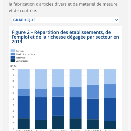
la fabrication d’articles divers et de matériel de mesure
et de contrôle.
Figure 2
–
Répartition des établissements, de
l’emploi et de la richesse dégagée par secteur en
2019
Services
Production de biens
Bâtiment
Alimentation
(en %)
100
90
80
70
60
50
40
30
20
10
0
Territoire de Belfort
Bourgogne-
Territoire de Belfort
Bourgogne-
Territoire de Belfort
Bourgogne-