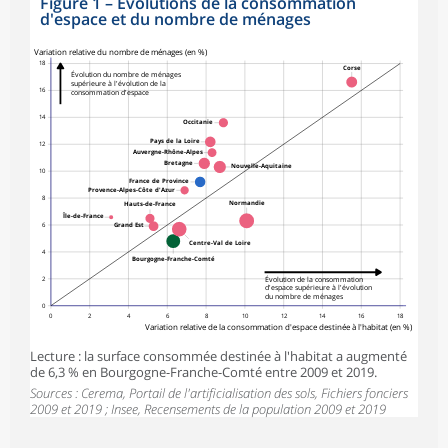
Figure 1
–
Évolutions de la consommation
d'espace et du nombre de ménages
symboles_defaut.xml,rond
Variation relative du nombre de ménages (en %)
18
Corse
Évolution du nombre de ménages
supérieure à l'évolution de la
16
consommation d'espace
14
Occitanie
Pays de la Loire
12
Auvergne-Rhône-Alpes
Bretagne
Nouvelle-Aquitaine
10
France de Province
Provence-Alpes-Côte d'Azur
8
Normandie
Hauts-de-France
Île-de-France
6
Grand Est
Centre-Val de Loire
4
Bourgogne-Franche-Comté
Évolution de la consommation
2
d'espace supérieure à l'évolution
du nombre de ménages
0
0
2
4
6
8
10
12
14
16
18
Variation relative de la consommation d'espace destinée à l'habitat (en %)
Lecture : la surface consommée destinée à l'habitat a augmenté
de 6,3 % en Bourgogne-Franche-Comté entre 2009 et 2019.
Sources : Cerema, Portail de l'artificialisation des sols, Fichiers fonciers
2009 et 2019 ; Insee, Recensements de la population 2009 et 2019