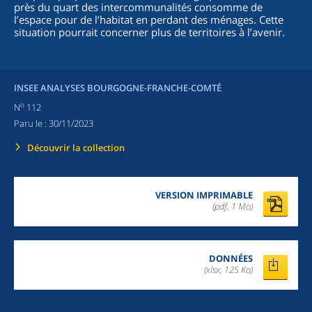
près du quart des intercommunalités consomme de
l’espace pour de l’habitat en perdant des ménages. Cette
situation pourrait concerner plus de territoires à l’avenir.
INSEE ANALYSES BOURGOGNE-FRANCHE-COMTÉ
o
N
112
Paru le :
30/11/2023
Découvrir la collection
VERSION IMPRIMABLE
(pdf, 1 Mo)
DONNÉES
(xlsx, 125 Ko)