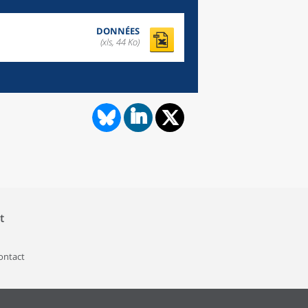
DONNÉES
(xls, 44 Ko)
t
contact