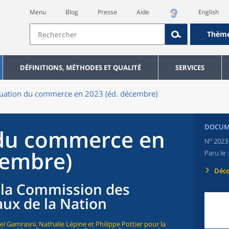
Menu
Blog
Presse
Aide
English
Thèm
DÉFINITIONS, MÉTHODES ET QUALITÉ
SERVICES
tuation du commerce en 2023 (éd. décembre)
DOCUME
 du commerce en
o
N
2023
cembre)
Paru le 
Déco
r la Commission des
ux de la Nation
riel Gamrasni, Nathalie Lépine et Philippe Pottier pour la