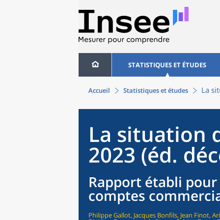
STATISTIQUES ET ÉTUDES
La si
Accueil
Statistiques et études
La situation
2023 (éd. dé
Rapport établi pou
comptes commercia
Philippe Gallot, Jacques Bonfils, Jean Finot, A