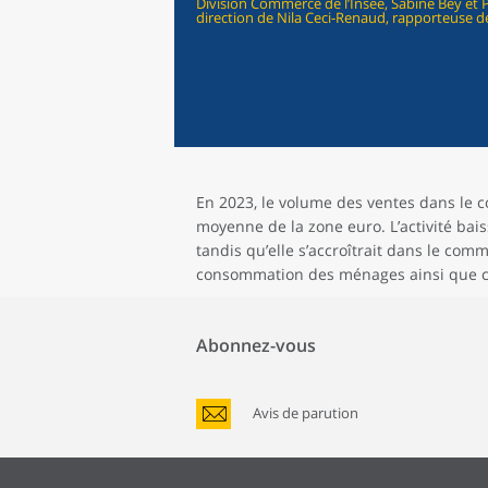
Division Commerce de l’Insee, Sabine Bey et 
direction de Nila Ceci-Renaud, rapporteuse d
En 2023, le volume des ventes dans le 
moyenne de la zone euro. L’activité bai
tandis qu’elle s’accroîtrait dans le co
consommation des ménages ainsi que cel
Abonnez-vous
Avis de parution