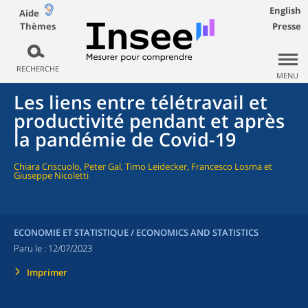
English
Aide
Thèmes
Presse
RECHERCHE
MENU
Les liens entre télétravail et
productivité pendant et après
la pandémie de Covid-19
Chiara Criscuolo, Peter Gal, Timo Leidecker, Francesco Losma et
Giuseppe Nicoletti
ECONOMIE ET STATISTIQUE / ECONOMICS AND STATISTICS
Paru le :
12/07/2023
Imprimer