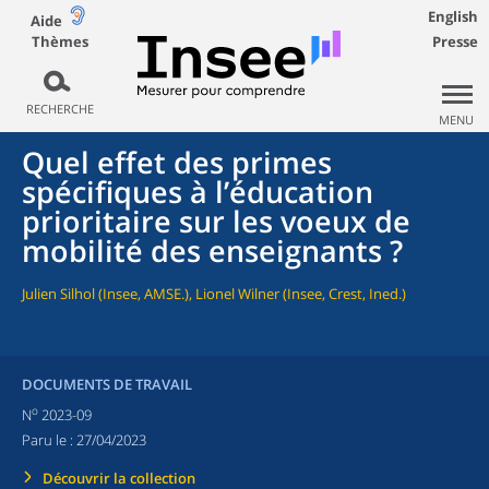
English
Aide
Thèmes
Presse
RECHERCHE
MENU
Quel effet des primes
spécifiques à l’éducation
prioritaire sur les voeux de
mobilité des enseignants ?
Julien Silhol (Insee, AMSE.), Lionel Wilner (Insee, Crest, Ined.)
DOCUMENTS DE TRAVAIL
o
N
2023-09
Paru le :
27/04/2023
Découvrir la collection