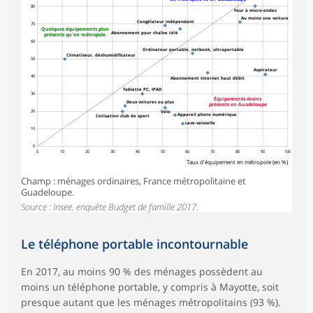
80
Four à micro-ondes
Au moins une voiture
Congélateur indépendant
70
Quelques équipements plus
Abonnement pour chaîne télé
présents qu'en métropole
60
Ordinateur portable, netbook, ultraportable
Climatiseur, déshumidificateur
50
Aspirateur
40
Abonnement Internet haut débit
Tablette PC, IPAD
30
Équipements moins
Deux voitures ou plus
présents en Guadeloupe
20
Vélo
Appareil photo numérique
Cotisation club de sport
Lave-vaisselle
10
0
0
10
20
30
40
50
60
70
80
90
100
Taux d'équipement en métropole (en %)
Champ : ménages ordinaires, France métropolitaine et
Guadeloupe.
Source : Insee, enquête Budget de famille 2017.
Le téléphone portable incontournable
En 2017, au moins 90 % des ménages possèdent au
moins un téléphone portable, y compris à Mayotte, soit
presque autant que les ménages métropolitains (93 %).