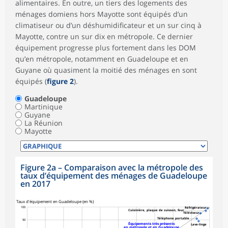
alimentaires. En outre, un tiers des logements des
ménages domiens hors Mayotte sont équipés d’un
climatiseur ou d’un déshumidificateur et un sur cinq à
Mayotte, contre un sur dix en métropole. Ce dernier
équipement progresse plus fortement dans les DOM
qu’en métropole, notamment en Guadeloupe et en
Guyane où quasiment la moitié des ménages en sont
équipés (
figure 2
).
Guadeloupe
Martinique
Guyane
La Réunion
Mayotte
Figure 2a – Comparaison avec la métropole des
taux d’équipement des ménages de Guadeloupe
en 2017
symboles_defaut.xml,losange
Taux d'équipement en Guadeloupe (en %)
100
Réfrigérateur
Cuisinière, plaque de cuisson, four
Téléviseur
Téléphone portable
90
Équipements très présents
Lave-linge
en métropole et en Guadeloupe