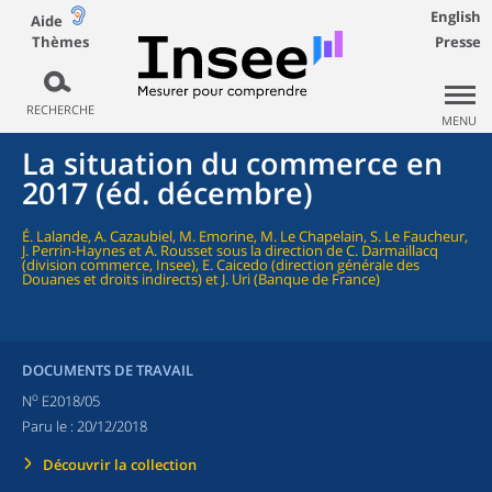
English
Aide
Thèmes
Presse
RECHERCHE
MENU
La situation du commerce en
2017 (éd. décembre)
É. Lalande, A. Cazaubiel, M. Emorine, M. Le Chapelain, S. Le Faucheur,
J. Perrin-Haynes et A. Rousset sous la direction de C. Darmaillacq
(division commerce, Insee), E. Caicedo (direction générale des
Douanes et droits indirects) et J. Uri (Banque de France)
DOCUMENTS DE TRAVAIL
o
N
E2018/05
Paru le :
20/12/2018
Découvrir la collection