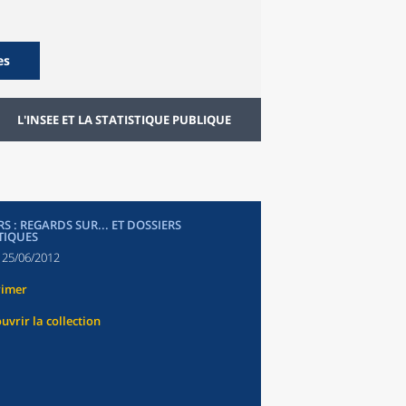
es
L'INSEE ET LA STATISTIQUE PUBLIQUE
S : REGARDS SUR... ET DOSSIERS
TIQUES
:
25/06/2012
rimer
uvrir la collection