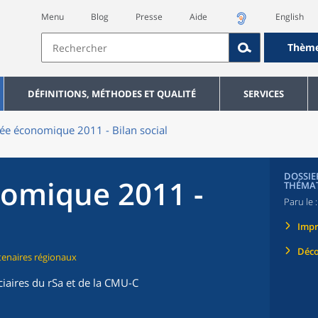
Menu
Blog
Presse
Aide
English
Thèm
DÉFINITIONS, MÉTHODES ET QUALITÉ
SERVICES
ée économique 2011 - Bilan social
DOSSIER
omique 2011 -
THÉMA
Paru le 
Imp
Déco
rtenaires régionaux
aires du rSa et de la CMU-C