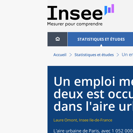
STATISTIQUES ET ÉTUDES
Un em
Accueil
Statistiques et études
Un emploi mé
deux est occ
dans l'aire u
Laure Omont, Insee Ile-de-France
L'aire urbaine de Paris, avec 1 052 00