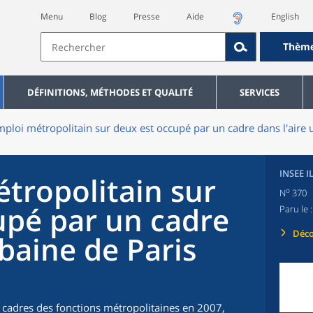
Menu
Blog
Presse
Aide
English
Thèm
DÉFINITIONS, MÉTHODES ET QUALITÉ
SERVICES
ploi métropolitain sur deux est occupé par un cadre dans l'aire 
INSEE I
tropolitain sur
o
N
370
upé par un cadre
Paru le 
Déco
rbaine de Paris
0 cadres des fonctions métropolitaines en 2007,