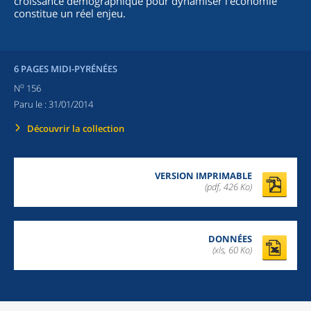
croissance démographique pour dynamiser l'économie
constitue un réel enjeu.
6 PAGES MIDI-PYRÉNÉES
o
N
156
Paru le :
31/01/2014
Découvrir la collection
VERSION IMPRIMABLE
(pdf, 426 Ko)
DONNÉES
(xls, 60 Ko)