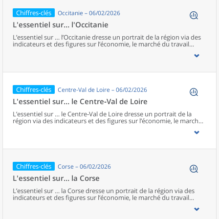
des analyses plus approfondies. En Normandie, un accent
particulier est donné à la question : « Quels sont les grands enjeux
Chiffres-clés
Occitanie – 06/02/2026
économiques, sociaux et environnementaux de la Normandie ? ».
L'essentiel sur… l'Occitanie
L’essentiel sur … l’Occitanie dresse un portrait de la région via des
indicateurs et des figures sur l’économie, le marché du travail
(emploi et chômage), la démographie et les conditions de vie de la
population (éducation, niveau de vie et pauvreté). Ces
informations sont complétées par un jeu de questions-réponses
pour éclairer plus spécifiquement certains sujets et donner accès à
des analyses plus approfondies. En Occitanie, un accent particulier
est donné à la question : « Comment la filière aéronautique et
Chiffres-clés
Centre-Val de Loire – 06/02/2026
spatiale soutient l’économie régionale ? ».
L'essentiel sur… le Centre‑Val de Loire
L’essentiel sur … le Centre‑Val de Loire dresse un portrait de la
région via des indicateurs et des figures sur l’économie, le marché
du travail (emploi et chômage), la démographie et les conditions
de vie de la population (éducation, niveau de vie et pauvreté). Ces
informations sont complétées par un jeu de questions-réponses
pour éclairer plus spécifiquement certains sujets et donner accès à
des analyses plus approfondies. En Centre‑Val de Loire, un accent
particulier est donné à la question : « Dans quels territoires
Chiffres-clés
Corse – 06/02/2026
l'intensité des relations avec l'Île-de-France est-elle la plus forte ? ».
L'essentiel sur… la Corse
L’essentiel sur … la Corse dresse un portrait de la région via des
indicateurs et des figures sur l’économie, le marché du travail
(emploi et chômage), la démographie et les conditions de vie de la
population (éducation, niveau de vie et pauvreté). Ces
informations sont complétées par un jeu de questions-réponses