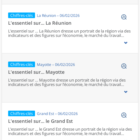
pour éclairer plus spécifiquement certains sujets et donner accès à
des analyses plus approfondies. En Corse, un accent particulier est
donné à la question : « Quel est l’impact du tourisme sur la collecte
Chiffres-clés
La Réunion – 06/02/2026
de déchets en Corse ? ».
L'essentiel sur… La Réunion
L’essentiel sur … La Réunion dresse un portrait de la région via des
indicateurs et des figures sur l’économie, le marché du travail
(emploi et chômage), la démographie et les conditions de vie de la
population (éducation, niveau de vie et pauvreté). Ces
informations sont complétées par un jeu de questions-réponses
pour éclairer plus spécifiquement certains sujets et donner accès à
des analyses plus approfondies. À La Réunion, un accent
particulier est donné à la question : « Quelles différences de prix
Chiffres-clés
Mayotte – 06/02/2026
avec la France métropolitaine ? ».
L'essentiel sur… Mayotte
L’essentiel sur … Mayotte dresse un portrait de la région via des
indicateurs et des figures sur l’économie, le marché du travail
(emploi et chômage), la démographie et les conditions de vie de la
population (éducation, niveau de vie et pauvreté). Ces
informations sont complétées par un jeu de questions-réponses
pour éclairer plus spécifiquement certains sujets et donner accès à
des analyses plus approfondies. À Mayotte, un accent particulier
est donné à la question : « Quelles différences de prix avec la
Chiffres-clés
Grand Est – 06/02/2026
France métropolitaine ? ».
L'essentiel sur… le Grand Est
L’essentiel sur … le Grand Est dresse un portrait de la région via des
indicateurs et des figures sur l’économie, le marché du travail
(emploi et chômage), la démographie et les conditions de vie de la