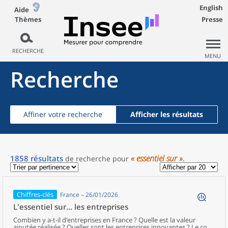
English
Aide
Thèmes
Presse
RECHERCHE
MENU
Recherche
Affiner votre recherche
Afficher les résultats
« essentiel sur »
1858
résultats
de recherche
pour
.
Chiffres-clés
France – 26/01/2026
L'essentiel sur... les entreprises
Combien y a-t-il d’entreprises en France ? Quelle est la valeur
ajoutée réalisée ? Quelles sont les entreprises innovantes ? Le coût