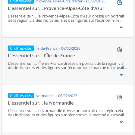
Chiffres-clés
Provence-Alpes-Côte d'Azur – 06/02/2026
déchets ? ».
L'essentiel sur… Provence‑Alpes‑Côte d'Azur
L’essentiel sur … la Provence‑Alpes‑Côte d'Azur dresse un portrait
de la région via des indicateurs et des figures sur l’économie, le
marché du travail (emploi et chômage), la démographie et les
conditions de vie de la population (éducation, niveau de vie et
pauvreté). Ces informations sont complétées par un jeu de
questions-réponses pour éclairer plus spécifiquement certains
sujets et donner accès à des analyses plus approfondies. En
Provence‑Alpes‑Côte d'Azur, un accent particulier est donné à la
Chiffres-clés
Île-de-France – 06/02/2026
question : « Quelle est l’importance du télétravail en Provence-
Alpes-Côte d’Azur ? ».
L'essentiel sur… l'Île‑de‑France
L’essentiel sur … l'Île‑de‑France dresse un portrait de la région via
des indicateurs et des figures sur l’économie, le marché du travail
(emploi et chômage), la démographie et les conditions de vie de la
population (éducation, niveau de vie et pauvreté). Ces
informations sont complétées par un jeu de questions-réponses
pour éclairer plus spécifiquement certains sujets et donner accès à
des analyses plus approfondies. En Île‑de‑France, un accent
particulier est donné à la question : « L’Île-de-France, terre d’accueil
Chiffres-clés
Normandie – 06/02/2026
des Jeux de Paris 2024 : quelles retombées économiques ? ».
L'essentiel sur… la Normandie
L’essentiel sur … la Normandie dresse un portrait de la région via
des indicateurs et des figures sur l’économie, le marché du travail
(emploi et chômage), la démographie et les conditions de vie de la
population (éducation, niveau de vie et pauvreté). Ces
informations sont complétées par un jeu de questions-réponses
pour éclairer plus spécifiquement certains sujets et donner accès à