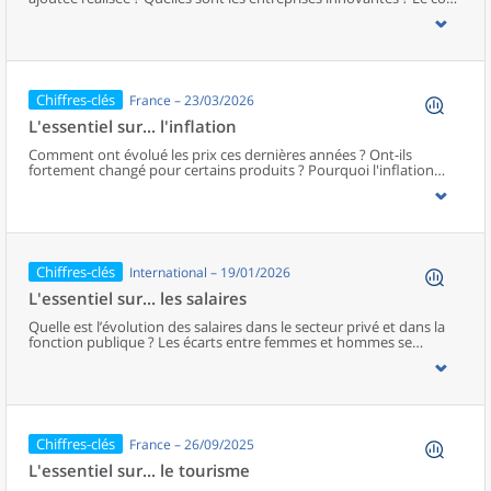
de la main-d’œuvre est-il plus élevé en France ?...L’essentiel sur…
les entreprises fournit des éléments de cadrage pour aborder ces
questions, à l’aide de chiffres clés représentés de manière visuelle
et d’un court commentaire. Sur le même modèle, retrouvez
d'autres essentiels sur...
Chiffres-clés
France – 23/03/2026
L'essentiel sur... l'inflation
Comment ont évolué les prix ces dernières années ? Ont-ils
fortement changé pour certains produits ? Pourquoi l'inflation
ressentie peut-elle être supérieure à celle mesurée par l'Insee
?...L’essentiel sur… l’inflation fournit des éléments de cadrage pour
aborder ces questions, à l’aide de chiffres clés représentés de
manière visuelle et d’un court commentaire. Sur le même modèle,
retrouvez d'autres « essentiels sur... »
Chiffres-clés
International – 19/01/2026
L'essentiel sur... les salaires
Quelle est l’évolution des salaires dans le secteur privé et dans la
fonction publique ? Les écarts entre femmes et hommes se
réduisent-ils ? Quelles différences de salaires entre territoires
?...L’essentiel sur… les salaires fournit des éléments de cadrage
pour aborder ces questions, à l’aide de chiffres clés représentés de
manière visuelle et d’un court commentaire.Sur le même modèle,
retrouvez d'autres « essentiels sur... »
Chiffres-clés
France – 26/09/2025
L'essentiel sur... le tourisme