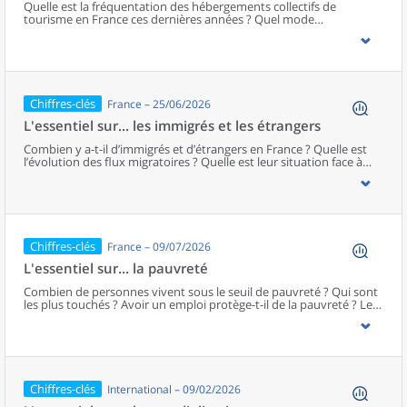
Quelle est la fréquentation des hébergements collectifs de
tourisme en France ces dernières années ? Quel mode
d’hébergement choisissent plutôt les touristes résidents ? Qui ne
part pas en vacances ? Quelle est la part du tourisme dans le
PIB ? …L’essentiel sur… le tourisme fournit des éléments de
cadrage pour aborder ces questions, à l’aide de chiffres clés
représentés de manière visuelle et d’un court commentaire.Sur le
même modèle, retrouvez d'autres « essentiels sur... »
Chiffres-clés
France – 25/06/2026
L'essentiel sur... les immigrés et les étrangers
Combien y a-t-il d’immigrés et d’étrangers en France ? Quelle est
l’évolution des flux migratoires ? Quelle est leur situation face à
l’emploi ? Quelle est la fécondité des femmes immigrées ?…
L’essentiel sur… les immigrés et les étrangers fournit des éléments
de cadrage pour aborder ces questions, à l’aide de chiffres clés
représentés de manière visuelle et d’un court commentaire. Sur le
même modèle, retrouvez « d'autres essentiels sur... »
Chiffres-clés
France – 09/07/2026
L'essentiel sur... la pauvreté
Combien de personnes vivent sous le seuil de pauvreté ? Qui sont
les plus touchés ? Avoir un emploi protège-t-il de la pauvreté ? Les
prestations sociales permettent-elles de la diminuer ?...L’essentiel
sur… la pauvreté fournit des éléments de cadrage pour aborder
ces questions, à l’aide de chiffres clés représentés de manière
visuelle et d’un court commentaire. Sur le même modèle,
retrouvez d'autres « essentiels sur... »
Chiffres-clés
International – 09/02/2026