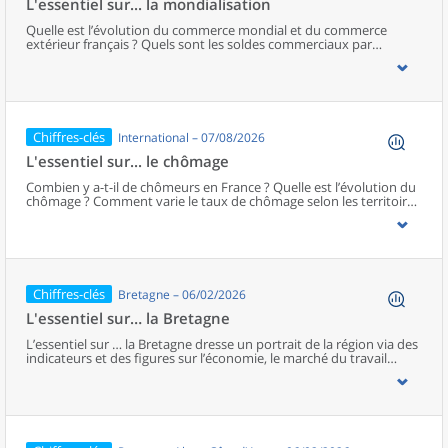
L'essentiel sur... la mondialisation
Quelle est l’évolution du commerce mondial et du commerce
extérieur français ? Quels sont les soldes commerciaux par
produits ? Quels profils pour les entreprises exportatrices
françaises ?...L’essentiel sur… la mondialisation fournit des
éléments de cadrage pour aborder ces questions, à l’aide de
chiffres clés représentés de manière visuelle et d’un court
commentaire. Sur le même modèle, retrouvez d'autres « essentiels
sur... »
Chiffres-clés
International – 07/08/2026
L'essentiel sur... le chômage
Combien y a-t-il de chômeurs en France ? Quelle est l’évolution du
chômage ? Comment varie le taux de chômage selon les territoires
? Pourquoi est-il si élevé chez les jeunes ?...L’essentiel sur… le
chômage fournit des éléments de cadrage pour aborder ces
questions, à l’aide de chiffres clés représentés de manière visuelle
et d’un court commentaire.Sur le même modèle, retrouvez
d'autres « essentiels sur... »
Chiffres-clés
Bretagne – 06/02/2026
L'essentiel sur… la Bretagne
L’essentiel sur … la Bretagne dresse un portrait de la région via des
indicateurs et des figures sur l’économie, le marché du travail
(emploi et chômage), la démographie et les conditions de vie de la
population (éducation, niveau de vie et pauvreté). Ces
informations sont complétées par un jeu de questions-réponses
pour éclairer plus spécifiquement certains sujets et donner accès à
des analyses plus approfondies. En Bretagne, un accent particulier
est donné à la question : « Comment les bretons trient-ils leurs