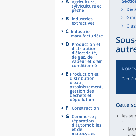
Sectio
A
Agriculture,
sylviculture et
Divi
pêche
Grou
B
Industries
extractives
Clas
C
Industrie
manufacturière
Sous-
D
Production et
autre
distribution
d'électricité,
de gaz, de
vapeur et d'air
conditionné
NOMEN
E
Production et
distribution
Dernière
d'eau ;
assainissement,
gestion des
déchets et
dépollution
Cette s
F
Construction
les se
G
Commerce ;
réparation
:
d'automobiles
les
et de
motocycles
d'éc