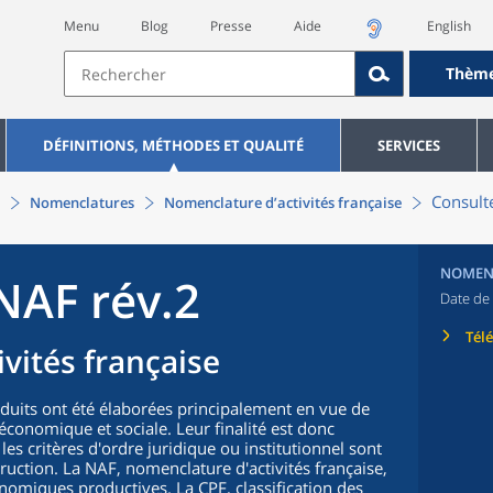
Menu
Blog
Presse
Aide
English
Thèm
DÉFINITIONS, MÉTHODES ET QUALITÉ
SERVICES
Consulte
Nomenclatures
Nomenclature d’activités française
NOMEN
NAF rév.2
Date de 
Tél
vités française
oduits ont été élaborées principalement en vue de
n économique et sociale. Leur finalité est donc
 les critères d'ordre juridique ou institutionnel sont
truction. La NAF, nomenclature d'activités française,
nomiques productives. La CPF, classification des