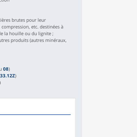
ières brutes pour leur
n, compression, etc. destinées à
e la houille ou du lignite ;
utres produits (autres minéraux,
u
08
)
33.12Z
)
)