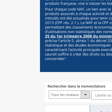
produits française, vise à classer les b
Pour chaque code NAF, un lien avec la C
produits associés à chaque activité et 
intitulés ont été actualisés pour tenir 
2015 (CPF rév. 2.1.). La NAF et la CPF c
permettant des classements économique
d'utilisations non statistiques des nom
25 du 1er trimestre 2008 du minist
précise l'article 5, alinéa 1 du décret 
statistique et des études économiques (
caractérisant l'activité principale exer
saurait suffire à créer des droits ou de
concernées
".
Rechercher dans la nomenclature
Tous les niveaux