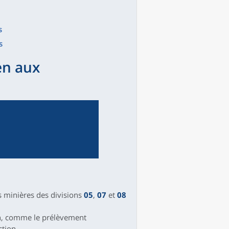
s
s
en aux
és minières des divisions
05
,
07
et
08
on, comme le prélèvement
ction