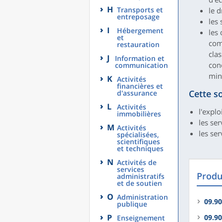
H
Transports et
le 
entreposage
les
I
Hébergement
les
et
comm
restauration
clas
J
Information et
con
communication
mine
K
Activités
financières et
Cette s
d'assurance
L
Activités
l'expl
immobilières
les ser
M
Activités
les se
spécialisées,
scientifiques
et techniques
N
Activités de
services
Produi
administratifs
et de soutien
O
Administration
09.90
publique
P
09.90
Enseignement