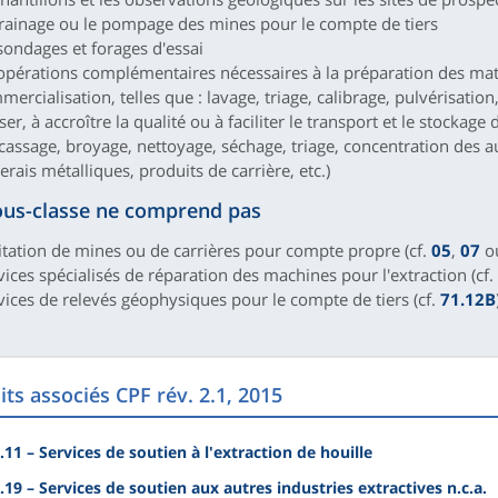
drainage ou le pompage des mines pour le compte de tiers
 sondages et forages d'essai
 opérations complémentaires nécessaires à la préparation des mat
ercialisation, telles que : lavage, triage, calibrage, pulvérisatio
ser, à accroître la qualité ou à faciliter le transport et le stockage d
cassage, broyage, nettoyage, séchage, triage, concentration des a
rais métalliques, produits de carrière, etc.)
ous-classe ne comprend pas
oitation de mines ou de carrières pour compte propre (cf.
05
,
07
o
vices spécialisés de réparation des machines pour l'extraction (cf.
rvices de relevés géophysiques pour le compte de tiers (cf.
71.12B
ts associés CPF rév. 2.1, 2015
.11 – Services de soutien à l'extraction de houille
.19 – Services de soutien aux autres industries extractives n.c.a.