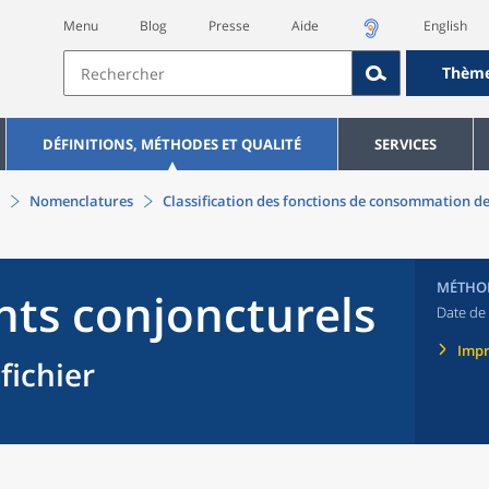
Menu
Blog
Presse
Aide
English
Thèm
DÉFINITIONS, MÉTHODES ET QUALITÉ
SERVICES
Nomenclatures
Classification des fonctions de consommation d
MÉTHO
ts conjoncturels
Date de 
Imp
fichier