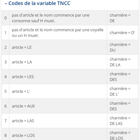
–
Codes de la variable TNCC
pas d'article et le nom commence par une
charnière =
0
consonne sauf H muet.
DE
pas d'article et le nom commence par une voyelle
1
charnière = D'
ou un H muet.
charnière =
2
article = LE
DU
charnière =
3
article = LA
DE LA
charnière =
4
article = LES
DES
charnière =
5
article = L'
DE L'
charnière =
6
article = AUX
DES
charnière =
7
article = LAS
DE LAS
charnière =
8
article = LOS
DE LOS