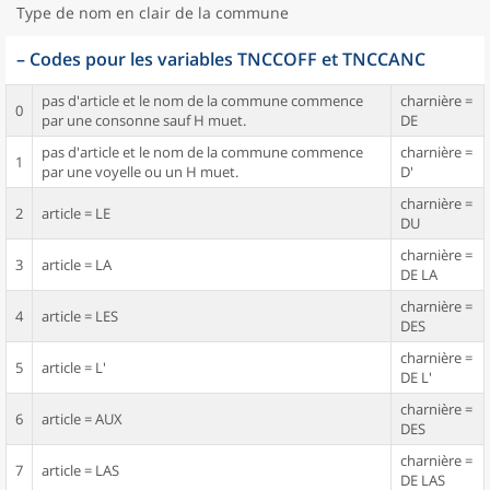
Type de nom en clair de la commune
–
Codes pour les variables TNCCOFF et TNCCANC
pas d'article et le nom de la commune commence
charnière =
0
par une consonne sauf H muet.
DE
pas d'article et le nom de la commune commence
charnière =
1
par une voyelle ou un H muet.
D'
charnière =
2
article = LE
DU
charnière =
3
article = LA
DE LA
charnière =
4
article = LES
DES
charnière =
5
article = L'
DE L'
charnière =
6
article = AUX
DES
charnière =
7
article = LAS
DE LAS