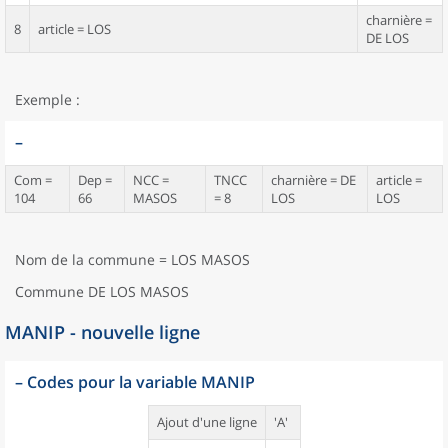
charnière =
8
article = LOS
DE LOS
Exemple :
–
Com =
Dep =
NCC =
TNCC
charnière = DE
article =
104
66
MASOS
= 8
LOS
LOS
Nom de la commune = LOS MASOS
Commune DE LOS MASOS
MANIP - nouvelle ligne
–
Codes pour la variable MANIP
Ajout d'une ligne
'A'