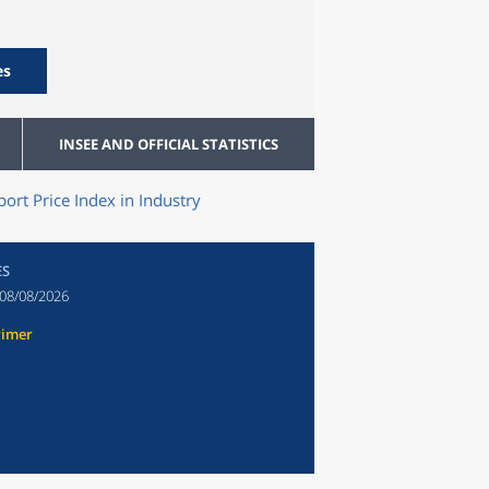
es
INSEE AND OFFICIAL STATISTICS
ort Price Index in Industry
ES
08/08/2026
rimer