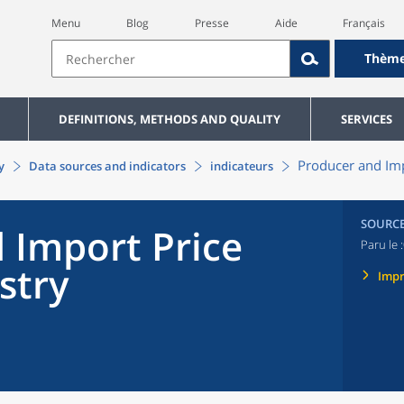
Menu
Blog
Presse
Aide
Français
Thèm
DEFINITIONS, METHODS AND QUALITY
SERVICES
Producer and Imp
y
Data sources and indicators
indicateurs
SOURC
 Import Price
Paru le :
stry
Imp